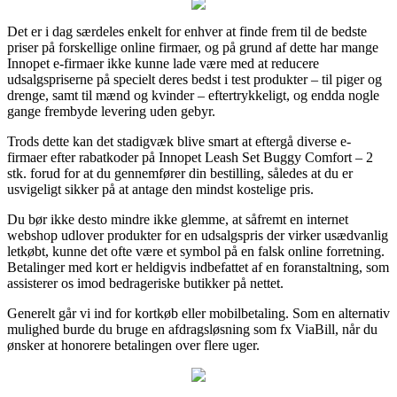
Det er i dag særdeles enkelt for enhver at finde frem til de bedste
priser på forskellige online firmaer, og på grund af dette har mange
Innopet e-firmaer ikke kunne lade være med at reducere
udsalgspriserne på specielt deres bedst i test produkter – til piger og
drenge, samt til mænd og kvinder – eftertrykkeligt, og endda nogle
gange frembyde levering uden gebyr.
Trods dette kan det stadigvæk blive smart at eftergå diverse e-
firmaer efter rabatkoder på Innopet Leash Set Buggy Comfort – 2
stk. forud for at du gennemfører din bestilling, således at du er
usvigeligt sikker på at antage den mindst kostelige pris.
Du bør ikke desto mindre ikke glemme, at såfremt en internet
webshop udlover produkter for en udsalgspris der virker usædvanlig
letkøbt, kunne det ofte være et symbol på en falsk online forretning.
Betalinger med kort er heldigvis indbefattet af en foranstaltning, som
assisterer os imod bedrageriske butikker på nettet.
Generelt går vi ind for kortkøb eller mobilbetaling. Som en alternativ
mulighed burde du bruge en afdragsløsning som fx ViaBill, når du
ønsker at honorere betalingen over flere uger.