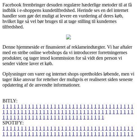
Facebook frembringer desuden regulære hæderlige metoder til at få
indblik i e-shoppens kundetilfredshed. Herinde ses en del internet
handler som gør det muligt at levere en vurdering af deres køb,
hvilket lige så vel bør bruges til at tage stilling til kundernes
tilfredshed.
Denne hjemmeside er finansieret af reklameindtægter. Vi har aftaler
med en stribe online webshops da vi introducerer forretningernes
produkter, og tager imod kommission for så vidt den person vi
sender videre laver et køb.
Oplysninger om varer og internet shops opretholdes løbende, men vi
tager ikke ansvar for rettelser der muligvis er realiseret siden seneste
opdatering af de anvendte informationer.
BITLY:
1
1
1
1
1
1
1
1
1
1
1
1
1
1
1
1
1
1
1
1
1
1
1
1
1
1
1
1
1
1
1
1
1
1
1
1
1
1
1
1
1
1
1
1
1
1
1
1
1
1
1
1
1
1
1
1
1
1
1
1
1
1
1
1
1
1
1
1
1
1
1
1
1
1
1
1
1
1
1
1
1
1
1
1
1
1
1
1
1
1
1
1
1
1
1
1
1
1
1
1
SPOTIFY:
1
1
1
1
1
1
1
1
1
1
1
1
1
1
1
1
1
1
1
1
1
1
1
1
1
1
1
1
1
1
1
1
1
1
1
1
1
1
1
1
1
1
1
1
1
1
1
1
1
1
1
1
1
1
1
1
1
1
1
1
1
1
1
1
1
1
1
1
1
1
1
1