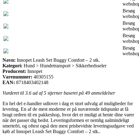
websho
Besøg
websho
Besøg
websho
Besøg
websho
Besøg
websho
Navn:
Innopet Leash Set Buggy Comfort – 2 stk.
Kategori:
Hund > Hundetransport > Sikkerhedsseler
Producent:
Innopet
Varenummer:
40305155
EAN:
8718403402148
Vurderet til
3.6
ud af 5 stjerner baseret på
49
anmeldelser
En hel del e-handler udlover i dag et stort udvalg af muligheder for
levering. En af de mest moderne er på nuværende tidspunkt at få
bragt ordren til en pakkeshop, hvor det er muligt at hente dine varer
når det passer dig bedst. Leveringsformen er nemlig ualmindeligt
smertefri, og oftest også den mest prisbevidste leveringsudgave ved
køb af Innopet Leash Set Buggy Comfort – 2 stk..