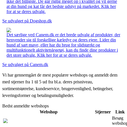
ikke det billigste. De går rigtig meget op i kvalitet og vil gerne
at din hund og kat får det bedste udstyr på markedet. Klik her
for at se deres udvalg.
Se udvalget på Dogshop.dk
Det særlige ved Canem.dk er det brede udvalg af produkter, der
henvender sig til forskellige kæledyr og deres ejere. Lider din
hund af sart mave, eller har du brug for slidstærkt og
multifunktionelt aktivitetslegetøj, kan du finde dine produkter i
det store udvalg. Klik her for at se deres udvalg.
Se udvalget på Canem.dk
Vi har gennemgået de mest populære webshops og anmeldt dem
med stjerner fra 1 til 5 ud fra bl.a. deres prisniveau,
sortimentstørrelse, kundeservice, brugervenlighed, betingelser,
leveringsformer og betalingsmuligheder.
Bedst anmeldte webshops
Webshop
Stjerner
Link
Besøg
websho