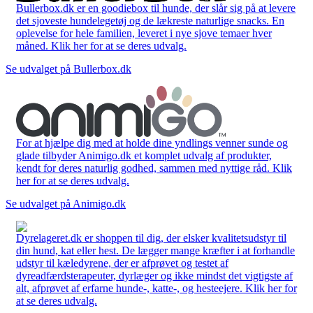
Bullerbox.dk er en goodiebox til hunde, der slår sig på at levere
det sjoveste hundelegetøj og de lækreste naturlige snacks. En
oplevelse for hele familien, leveret i nye sjove temaer hver
måned. Klik her for at se deres udvalg.
Se udvalget på Bullerbox.dk
For at hjælpe dig med at holde dine yndlings venner sunde og
glade tilbyder Animigo.dk et komplet udvalg af produkter,
kendt for deres naturlig godhed, sammen med nyttige råd. Klik
her for at se deres udvalg.
Se udvalget på Animigo.dk
Dyrelageret.dk er shoppen til dig, der elsker kvalitetsudstyr til
din hund, kat eller hest. De lægger mange kræfter i at forhandle
udstyr til kæledyrene, der er afprøvet og testet af
dyreadfærdsterapeuter, dyrlæger og ikke mindst det vigtigste af
alt, afprøvet af erfarne hunde-, katte-, og hesteejere. Klik her for
at se deres udvalg.