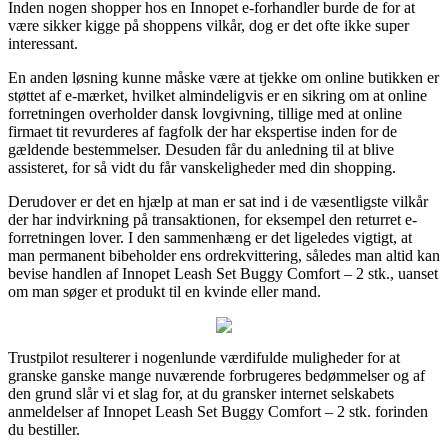
Inden nogen shopper hos en Innopet e-forhandler burde de for at
være sikker kigge på shoppens vilkår, dog er det ofte ikke super
interessant.
En anden løsning kunne måske være at tjekke om online butikken er
støttet af e-mærket, hvilket almindeligvis er en sikring om at online
forretningen overholder dansk lovgivning, tillige med at online
firmaet tit revurderes af fagfolk der har ekspertise inden for de
gældende bestemmelser. Desuden får du anledning til at blive
assisteret, for så vidt du får vanskeligheder med din shopping.
Derudover er det en hjælp at man er sat ind i de væsentligste vilkår
der har indvirkning på transaktionen, for eksempel den returret e-
forretningen lover. I den sammenhæng er det ligeledes vigtigt, at
man permanent bibeholder ens ordrekvittering, således man altid kan
bevise handlen af Innopet Leash Set Buggy Comfort – 2 stk., uanset
om man søger et produkt til en kvinde eller mand.
Trustpilot resulterer i nogenlunde værdifulde muligheder for at
granske ganske mange nuværende forbrugeres bedømmelser og af
den grund slår vi et slag for, at du gransker internet selskabets
anmeldelser af Innopet Leash Set Buggy Comfort – 2 stk. forinden
du bestiller.