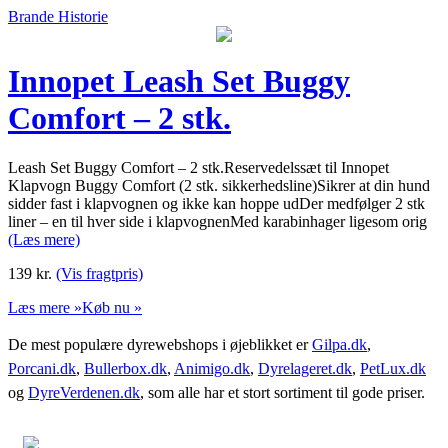
Brande Historie
Innopet Leash Set Buggy
Comfort – 2 stk.
Leash Set Buggy Comfort – 2 stk.Reservedelssæt til Innopet
Klapvogn Buggy Comfort (2 stk. sikkerhedsline)Sikrer at din hund
sidder fast i klapvognen og ikke kan hoppe udDer medfølger 2 stk
liner – en til hver side i klapvognenMed karabinhager ligesom orig
(Læs mere)
139
kr.
(Vis fragtpris)
Læs mere »
Køb nu »
De mest populære dyrewebshops i øjeblikket er
Gilpa.dk
,
Porcani.dk
,
Bullerbox.dk
,
Animigo.dk
,
Dyrelageret.dk
,
PetLux.dk
og
DyreVerdenen.dk
, som alle har et stort sortiment til gode priser.