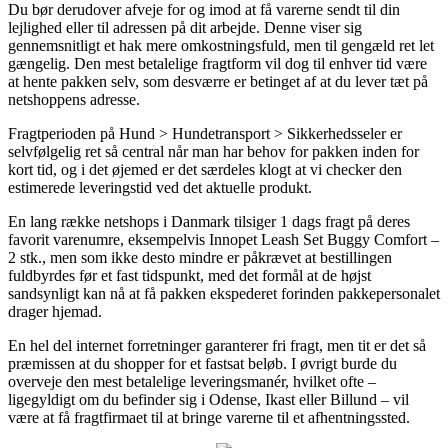
Du bør derudover afveje for og imod at få varerne sendt til din
lejlighed eller til adressen på dit arbejde. Denne viser sig
gennemsnitligt et hak mere omkostningsfuld, men til gengæld ret let
gængelig. Den mest betalelige fragtform vil dog til enhver tid være
at hente pakken selv, som desværre er betinget af at du lever tæt på
netshoppens adresse.
Fragtperioden på Hund > Hundetransport > Sikkerhedsseler er
selvfølgelig ret så central når man har behov for pakken inden for
kort tid, og i det øjemed er det særdeles klogt at vi checker den
estimerede leveringstid ved det aktuelle produkt.
En lang række netshops i Danmark tilsiger 1 dags fragt på deres
favorit varenumre, eksempelvis Innopet Leash Set Buggy Comfort –
2 stk., men som ikke desto mindre er påkrævet at bestillingen
fuldbyrdes før et fast tidspunkt, med det formål at de højst
sandsynligt kan nå at få pakken ekspederet forinden pakkepersonalet
drager hjemad.
En hel del internet forretninger garanterer fri fragt, men tit er det så
præmissen at du shopper for et fastsat beløb. I øvrigt burde du
overveje den mest betalelige leveringsmanér, hvilket ofte –
ligegyldigt om du befinder sig i Odense, Ikast eller Billund – vil
være at få fragtfirmaet til at bringe varerne til et afhentningssted.