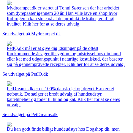
Mydreampet.dk er startet af Tonni Sørensen der har arbejdet
som dyrepasser igennem 20 år. Han ville lave en shop hvor
forbrugeren kan stole på at det produkt de køber, er af høj
kvalitet. Klik her for at se deres udvalg.
Se udvalget på Mydreampet.dk
PetIQ.dk mål er at give dig løsninger på de oftest
forekommende årsager til sygdom og mistrivsel hos din hund
eller kat med udgangspunkt i naturlige kosttilskud, der baserer
sig på gennemprøvede recepter. Klik her for at se deres udvalg.
Se udvalget på PetIQ.dk
PetDreams.dk er en 100% dansk ejet og drevet E-mærket
netbutik. De sælger et bredt udvalg af hundeudstyr,
kattetilbehør og foder til hund og kat. Klik her for at se deres
udvalg.
Se udvalget på PetDreams.dk
Du kan godt finde billigt hundeudstyr hos Dogshop.dk, men