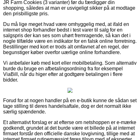
JR Farm Cookies (3 varianter) før du færdiggør din
shopping, således at man er usvigeligt sikker på at modtage
den prisbilligste pris.
Du må lige meget hvad være omhyggelig med, at ifald en
internet shop forhandler bedst i test varer til salg for en
salgspris der kan ses som uhørt fremragende, så kan det i
nogle tilfælde være en indikator for en falsk online forretning.
Bestillinger med kort er trods alt omfavnet af en regel, der
begunstiger køber overfor uærlige online forhandlere.
Vi anbefaler køb med kort eller mobilbetaling. Som alternativ
burde du bruge en afbetalingsordning fra for eksempel
ViaBill, når du higer efter at godtgøre betalingen i flere
bidder.
Forud for at nogen handler på en e-butik kunne de sådan set
tage stilling til deres handelsaftale, dog er det normalt ikke
særlig spændende.
Et alternativt forslag er at efterse om netshoppen er e-mærke
godkendt, grundet at det burde være et billede på at internet
firmaet forstår den officielle danske lovgivning, tillige med at
internet firmaet rutinemæssigt føres tilsyn med af eksperter