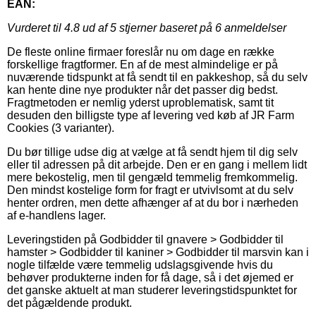
EAN:
Vurderet til
4.8
ud af 5 stjerner baseret på
6
anmeldelser
De fleste online firmaer foreslår nu om dage en række
forskellige fragtformer. En af de mest almindelige er på
nuværende tidspunkt at få sendt til en pakkeshop, så du selv
kan hente dine nye produkter når det passer dig bedst.
Fragtmetoden er nemlig yderst uproblematisk, samt tit
desuden den billigste type af levering ved køb af JR Farm
Cookies (3 varianter).
Du bør tillige udse dig at vælge at få sendt hjem til dig selv
eller til adressen på dit arbejde. Den er en gang i mellem lidt
mere bekostelig, men til gengæld temmelig fremkommelig.
Den mindst kostelige form for fragt er utvivlsomt at du selv
henter ordren, men dette afhænger af at du bor i nærheden
af e-handlens lager.
Leveringstiden på Godbidder til gnavere > Godbidder til
hamster > Godbidder til kaniner > Godbidder til marsvin kan i
nogle tilfælde være temmelig udslagsgivende hvis du
behøver produkterne inden for få dage, så i det øjemed er
det ganske aktuelt at man studerer leveringstidspunktet for
det pågældende produkt.