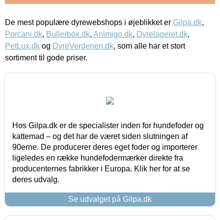
De mest populære dyrewebshops i øjeblikket er
Gilpa.dk
,
Porcani.dk
,
Bullerbox.dk
,
Animigo.dk
,
Dyrelageret.dk
,
PetLux.dk
og
DyreVerdenen.dk
, som alle har et stort
sortiment til gode priser.
Hos Gilpa.dk er de specialister inden for hundefoder og
kattemad – og det har de været siden slutningen af
90erne. De producerer deres eget foder og importerer
ligeledes en række hundefodermærker direkte fra
producenternes fabrikker i Europa. Klik her for at se
deres udvalg.
Se udvalget på Gilpa.dk