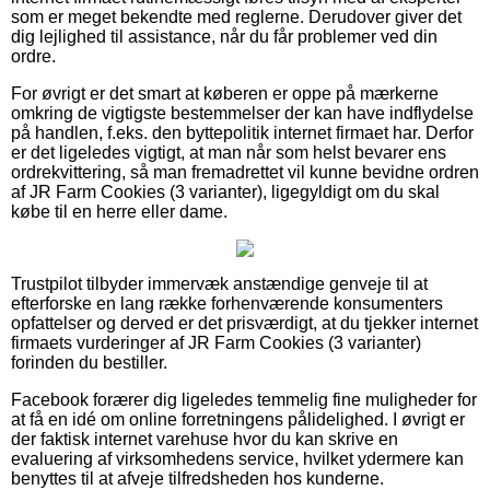
som er meget bekendte med reglerne. Derudover giver det
dig lejlighed til assistance, når du får problemer ved din
ordre.
For øvrigt er det smart at køberen er oppe på mærkerne
omkring de vigtigste bestemmelser der kan have indflydelse
på handlen, f.eks. den byttepolitik internet firmaet har. Derfor
er det ligeledes vigtigt, at man når som helst bevarer ens
ordrekvittering, så man fremadrettet vil kunne bevidne ordren
af JR Farm Cookies (3 varianter), ligegyldigt om du skal
købe til en herre eller dame.
Trustpilot tilbyder immervæk anstændige genveje til at
efterforske en lang række forhenværende konsumenters
opfattelser og derved er det prisværdigt, at du tjekker internet
firmaets vurderinger af JR Farm Cookies (3 varianter)
forinden du bestiller.
Facebook forærer dig ligeledes temmelig fine muligheder for
at få en idé om online forretningens pålidelighed. I øvrigt er
der faktisk internet varehuse hvor du kan skrive en
evaluering af virksomhedens service, hvilket ydermere kan
benyttes til at afveje tilfredsheden hos kunderne.