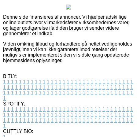
Denne side finansieres af annoncer. Vi hjælper adskillige
online outlets hvor vi markedsfører virksomhedernes varer,
og tager godtgørelse ifald den bruger vi sender videre
gennemfører et indkøb.
Viden omkring tilbud og forhandlere på nettet vedligeholdes
jævnligt, men vi kan ikke garantere imod rettelser der
muligvis er implementeret siden vi sidste gang opdaterede
hjemmesidens oplysninger.
BITLY:
1
1
1
1
1
1
1
1
1
1
1
1
1
1
1
1
1
1
1
1
1
1
1
1
1
1
1
1
1
1
1
1
1
1
1
1
1
1
1
1
1
1
1
1
1
1
1
1
1
1
1
1
1
1
1
1
1
1
1
1
1
1
1
1
1
1
1
1
1
1
1
1
1
1
1
1
1
1
1
1
1
1
1
1
1
1
1
1
1
1
1
1
1
1
1
1
1
1
1
1
SPOTIFY:
1
1
1
1
1
1
1
1
1
1
1
1
1
1
1
1
1
1
1
1
1
1
1
1
1
1
1
1
1
1
1
1
1
1
1
1
1
1
1
1
1
1
1
1
1
1
1
1
1
1
1
1
1
1
1
1
1
1
1
1
1
1
1
1
1
1
1
1
1
1
1
1
1
1
1
1
1
1
1
1
1
1
1
1
1
1
1
1
1
1
1
1
1
1
1
1
1
1
1
1
CUTTLY BIO:
1