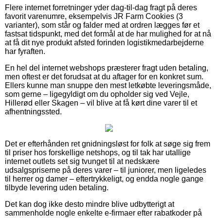
Flere internet forretninger yder dag-til-dag fragt på deres
favorit varenumre, eksempelvis JR Farm Cookies (3
varianter), som står og falder med at ordren lægges før et
fastsat tidspunkt, med det formål at de har mulighed for at nå
at få dit nye produkt afsted forinden logistikmedarbejderne
har fyraften.
En hel del internet webshops præsterer fragt uden betaling,
men oftest er det forudsat at du aftager for en konkret sum.
Ellers kunne man snuppe den mest letkøbte leveringsmåde,
som gerne – ligegyldigt om du opholder sig ved Vejle,
Hillerød eller Skagen – vil blive at få kørt dine varer til et
afhentningssted.
Det er efterhånden ret gnidningsløst for folk at søge sig frem
til priser hos forskellige netshops, og til tak har utallige
internet outlets set sig tvunget til at nedskære
udsalgspriserne på deres varer – til juniorer, men ligeledes
til herrer og damer – eftertrykkeligt, og endda nogle gange
tilbyde levering uden betaling.
Det kan dog ikke desto mindre blive udbytterigt at
sammenholde nogle enkelte e-firmaer efter rabatkoder på