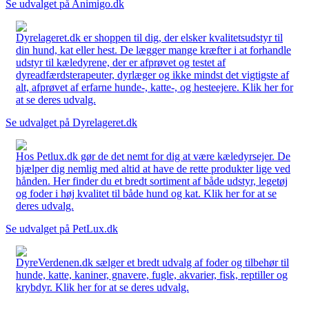
Se udvalget på Animigo.dk
Dyrelageret.dk er shoppen til dig, der elsker kvalitetsudstyr til
din hund, kat eller hest. De lægger mange kræfter i at forhandle
udstyr til kæledyrene, der er afprøvet og testet af
dyreadfærdsterapeuter, dyrlæger og ikke mindst det vigtigste af
alt, afprøvet af erfarne hunde-, katte-, og hesteejere. Klik her for
at se deres udvalg.
Se udvalget på Dyrelageret.dk
Hos Petlux.dk gør de det nemt for dig at være kæledyrsejer. De
hjælper dig nemlig med altid at have de rette produkter lige ved
hånden. Her finder du et bredt sortiment af både udstyr, legetøj
og foder i høj kvalitet til både hund og kat. Klik her for at se
deres udvalg.
Se udvalget på PetLux.dk
DyreVerdenen.dk sælger et bredt udvalg af foder og tilbehør til
hunde, katte, kaniner, gnavere, fugle, akvarier, fisk, reptiller og
krybdyr. Klik her for at se deres udvalg.