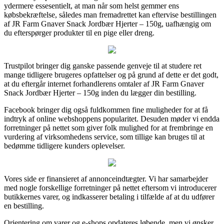
ydermere essesentielt, at man når som helst gemmer ens
købsbekræftelse, således man fremadrettet kan eftervise bestillingen
af JR Farm Gnaver Snack Jordbær Hjerter – 150g, uafhængig om
du efterspørger produkter til en pige eller dreng.
Trustpilot bringer dig ganske passende genveje til at studere ret
mange tidligere brugeres opfattelser og på grund af dette er det godt,
at du eftergår internet forhandlerens omtaler af JR Farm Gnaver
Snack Jordbær Hjerter – 150g inden du lægger din bestilling.
Facebook bringer dig også fuldkommen fine muligheder for at få
indtryk af online webshoppens popularitet. Desuden møder vi endda
forretninger på nettet som giver folk mulighed for at frembringe en
vurdering af virksomhedens service, som tillige kan bruges til at
bedømme tidligere kunders oplevelser.
Vores side er finansieret af annonceindtægter. Vi har samarbejder
med nogle forskellige forretninger på nettet eftersom vi introducerer
butikkernes varer, og indkasserer betaling i tilfælde af at du udfører
en bestilling.
Orientering om varer og e-shops opdateres løbende, men vi ønsker