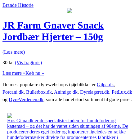
Brande Historie
JR Farm Gnaver Snack
Jordbær Hjerter – 150g
(Læs mere)
30
kr.
(Vis fragtpris)
Læs mere »
Køb nu »
De mest populære dyrewebshops i øjeblikket er
Gilpa.dk
,
Porcani.dk
,
Bullerbox.dk
,
Animigo.dk
,
Dyrelageret.dk
,
PetLux.dk
og
DyreVerdenen.dk
, som alle har et stort sortiment til gode priser.
Hos Gilpa.dk er de specialister inden for hundefoder og
kattemad – og det har de været siden slutningen af 90erne. De
producerer deres eget foder og importerer ligeledes en række
hundefodermærker direkte fra producenternes fabrikker i