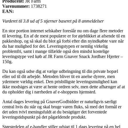
Producent:
JR Farm
Varenummer:
1738271
EAN:
Vurderet til
3.8
ud af 5 stjerner baseret på
8
anmeldelser
En stor portion internet selskaber foreslår nu om dage flere metoder
til levering. En af de mest populære er for øjeblikket at afsende til en
pakkeshop, og så skal du blot gå forbi efter din nyindkøbte vare når
du har mulighed for det. Leveringstypen er nemlig virkelig
problemfri, samt i mange tilfælde også den mindst kostelige
leveringstype ved køb af JR Farm Gnaver Snack Jordbær Hjerter –
150g.
Du kan også udse dig at vælge udbringning til din private bopæl
eller ud til dit arbejde. Metoden bliver tit en anelse dyrere, men
ydermere vældig enkel. Den prisbilligste leveringsmulighed kan
ikke modsiges at være at hente ordren selv, men dette afhænger af at
du opholder dig i nærheden af e-shoppens hjemsted.
Antal dages levering på GnaverGodbidder er naturligvis særligt
central hvis du står og skal bruge varen fluks, så med det formål er
det uden tvivl meningsfuldt at du besigtiger det forventede
leveringstidspunkt på det pågældende produkt.
Størstedelen af e-handler stiller udsigt til 1 dags levering på en hel