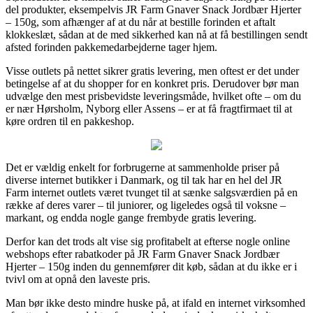
del produkter, eksempelvis JR Farm Gnaver Snack Jordbær Hjerter
– 150g, som afhænger af at du når at bestille forinden et aftalt
klokkeslæt, sådan at de med sikkerhed kan nå at få bestillingen sendt
afsted forinden pakkemedarbejderne tager hjem.
Visse outlets på nettet sikrer gratis levering, men oftest er det under
betingelse af at du shopper for en konkret pris. Derudover bør man
udvælge den mest prisbevidste leveringsmåde, hvilket ofte – om du
er nær Hørsholm, Nyborg eller Assens – er at få fragtfirmaet til at
køre ordren til en pakkeshop.
Det er vældig enkelt for forbrugerne at sammenholde priser på
diverse internet butikker i Danmark, og til tak har en hel del JR
Farm internet outlets været tvunget til at sænke salgsværdien på en
række af deres varer – til juniorer, og ligeledes også til voksne –
markant, og endda nogle gange frembyde gratis levering.
Derfor kan det trods alt vise sig profitabelt at efterse nogle online
webshops efter rabatkoder på JR Farm Gnaver Snack Jordbær
Hjerter – 150g inden du gennemfører dit køb, sådan at du ikke er i
tvivl om at opnå den laveste pris.
Man bør ikke desto mindre huske på, at ifald en internet virksomhed