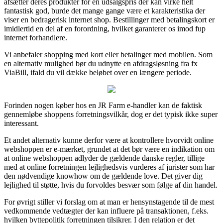
afsætter deres produkter for en udsalgspris der kan virke helt
fantastisk god, burde det mange gange være et karakteristika der
viser en bedragerisk internet shop. Bestillinger med betalingskort er
imidlertid en del af en forordning, hvilket garanterer os imod fup
internet forhandlere.
Vi anbefaler shopping med kort eller betalinger med mobilen. Som
en alternativ mulighed bør du udnytte en afdragsløsning fra fx
ViaBill, ifald du vil dække beløbet over en længere periode.
Forinden nogen køber hos en JR Farm e-handler kan de faktisk
gennemløbe shoppens forretningsvilkår, dog er det typisk ikke super
interessant.
Et andet alternativ kunne derfor være at kontrollere hvorvidt online
webshoppen er e-mærket, grundet at det bør være en indikation om
at online webshoppen adlyder de gældende danske regler, tillige
med at online forretningen lejlighedsvis vurderes af jurister som har
den nødvendige knowhow om de gældende love. Det giver dig
lejlighed til støtte, hvis du forvoldes besvær som følge af din handel.
For øvrigt stiller vi forslag om at man er hensynstagende til de mest
vedkommende vedtægter der kan influere på transaktionen, f.eks.
hvilken byttepolitik forretningen tilsikrer. I den relation er det