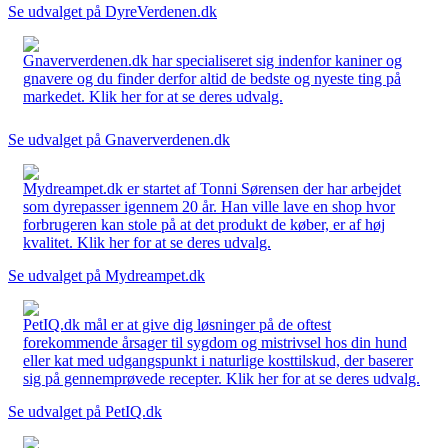
Se udvalget på DyreVerdenen.dk
Gnaververdenen.dk har specialiseret sig indenfor kaniner og
gnavere og du finder derfor altid de bedste og nyeste ting på
markedet. Klik her for at se deres udvalg.
Se udvalget på Gnaververdenen.dk
Mydreampet.dk er startet af Tonni Sørensen der har arbejdet
som dyrepasser igennem 20 år. Han ville lave en shop hvor
forbrugeren kan stole på at det produkt de køber, er af høj
kvalitet. Klik her for at se deres udvalg.
Se udvalget på Mydreampet.dk
PetIQ.dk mål er at give dig løsninger på de oftest
forekommende årsager til sygdom og mistrivsel hos din hund
eller kat med udgangspunkt i naturlige kosttilskud, der baserer
sig på gennemprøvede recepter. Klik her for at se deres udvalg.
Se udvalget på PetIQ.dk