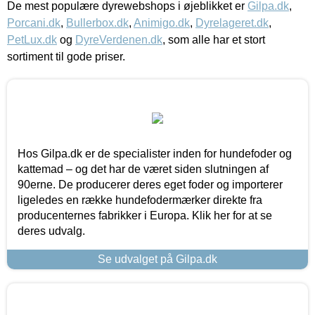
De mest populære dyrewebshops i øjeblikket er
Gilpa.dk
,
Porcani.dk
,
Bullerbox.dk
,
Animigo.dk
,
Dyrelageret.dk
,
PetLux.dk
og
DyreVerdenen.dk
, som alle har et stort
sortiment til gode priser.
Hos Gilpa.dk er de specialister inden for hundefoder og
kattemad – og det har de været siden slutningen af
90erne. De producerer deres eget foder og importerer
ligeledes en række hundefodermærker direkte fra
producenternes fabrikker i Europa. Klik her for at se
deres udvalg.
Se udvalget på Gilpa.dk