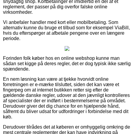
snydagtig shop. Kortbetalinger er imidlertid en del af et
reglement, der passer på dig overfor falske online
virksomheder.
Vi anbefaler handler med kort eller mobilbetaling. Som
alternativ kunne du bruge et tilbud som for eksempel ViaBill,
hvis du efterspørger at afbetale pengene over en længere
periode.
Forinden folk køber hos en online webshop kunne man
sådan set kigge på deres regler, det er dog typisk ikke særlig
spændende.
En nem løsning kan være at tjekke hvorvidt online
forretningen er e-mærke tilsluttet, siden det kan være et
fingerpeg om at internet butikken retter sig efter de
gældende danske regler, udover at den jævnligt kontrolleres
af specialister der er indført i bestemmelserne på området.
Derudover giver det dig chance for en hjælpende hånd,
såfremt du bliver udsat for udfordringer i forbindelse med dit
køb.
Derudover tilrådes det at køberen er omhyggelig omkring de
mest centrale reglementer der kan have indvirkning på