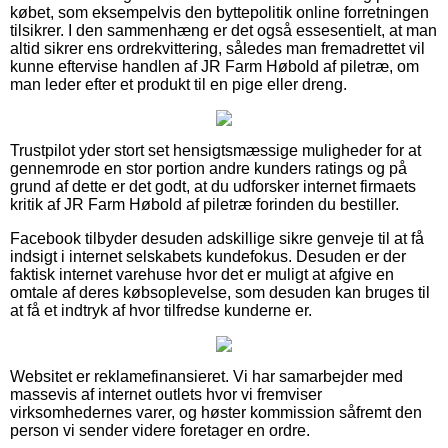
købet, som eksempelvis den byttepolitik online forretningen
tilsikrer. I den sammenhæng er det også essesentielt, at man
altid sikrer ens ordrekvittering, således man fremadrettet vil
kunne eftervise handlen af JR Farm Høbold af piletræ, om
man leder efter et produkt til en pige eller dreng.
Trustpilot yder stort set hensigtsmæssige muligheder for at
gennemrode en stor portion andre kunders ratings og på
grund af dette er det godt, at du udforsker internet firmaets
kritik af JR Farm Høbold af piletræ forinden du bestiller.
Facebook tilbyder desuden adskillige sikre genveje til at få
indsigt i internet selskabets kundefokus. Desuden er der
faktisk internet varehuse hvor det er muligt at afgive en
omtale af deres købsoplevelse, som desuden kan bruges til
at få et indtryk af hvor tilfredse kunderne er.
Websitet er reklamefinansieret. Vi har samarbejder med
massevis af internet outlets hvor vi fremviser
virksomhedernes varer, og høster kommission såfremt den
person vi sender videre foretager en ordre.