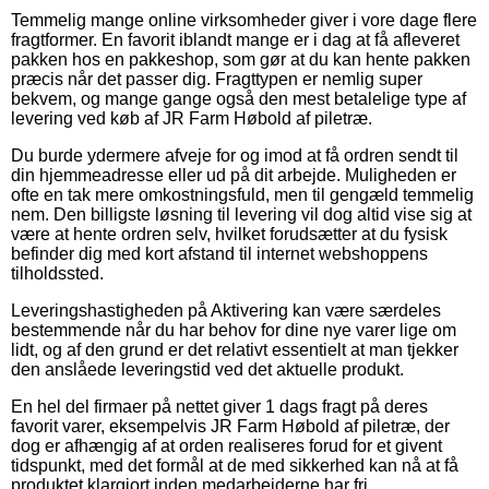
Temmelig mange online virksomheder giver i vore dage flere
fragtformer. En favorit iblandt mange er i dag at få afleveret
pakken hos en pakkeshop, som gør at du kan hente pakken
præcis når det passer dig. Fragttypen er nemlig super
bekvem, og mange gange også den mest betalelige type af
levering ved køb af JR Farm Høbold af piletræ.
Du burde ydermere afveje for og imod at få ordren sendt til
din hjemmeadresse eller ud på dit arbejde. Muligheden er
ofte en tak mere omkostningsfuld, men til gengæld temmelig
nem. Den billigste løsning til levering vil dog altid vise sig at
være at hente ordren selv, hvilket forudsætter at du fysisk
befinder dig med kort afstand til internet webshoppens
tilholdssted.
Leveringshastigheden på Aktivering kan være særdeles
bestemmende når du har behov for dine nye varer lige om
lidt, og af den grund er det relativt essentielt at man tjekker
den anslåede leveringstid ved det aktuelle produkt.
En hel del firmaer på nettet giver 1 dags fragt på deres
favorit varer, eksempelvis JR Farm Høbold af piletræ, der
dog er afhængig af at orden realiseres forud for et givent
tidspunkt, med det formål at de med sikkerhed kan nå at få
produktet klargjort inden medarbejderne har fri.