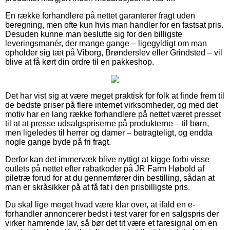
En række forhandlere på nettet garanterer fragt uden
beregning, men ofte kun hvis man handler for en fastsat pris.
Desuden kunne man beslutte sig for den billigste
leveringsmanér, der mange gange – ligegyldigt om man
opholder sig tæt på Viborg, Brønderslev eller Grindsted – vil
blive at få kørt din ordre til en pakkeshop.
Det har vist sig at være meget praktisk for folk at finde frem til
de bedste priser på flere internet virksomheder, og med det
motiv har en lang række forhandlere på nettet været presset
til at at presse udsalgspriserne på produkterne – til børn,
men ligeledes til herrer og damer – betragteligt, og endda
nogle gange byde på fri fragt.
Derfor kan det immervæk blive nyttigt at kigge forbi visse
outlets på nettet efter rabatkoder på JR Farm Høbold af
piletræ forud for at du gennemfører din bestilling, sådan at
man er skråsikker på at få fat i den prisbilligste pris.
Du skal lige meget hvad være klar over, at ifald en e-
forhandler annoncerer bedst i test varer for en salgspris der
virker hamrende lav, så bør det tit være et faresignal om en