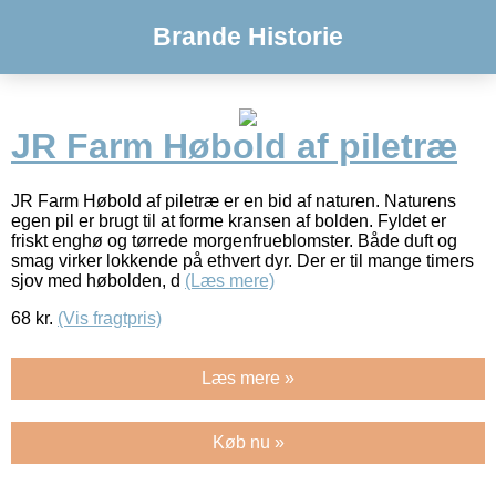
Brande Historie
JR Farm Høbold af piletræ
JR Farm Høbold af piletræ er en bid af naturen. Naturens
egen pil er brugt til at forme kransen af bolden. Fyldet er
friskt enghø og tørrede morgenfrueblomster. Både duft og
smag virker lokkende på ethvert dyr. Der er til mange timers
sjov med høbolden, d
(Læs mere)
68
kr.
(Vis fragtpris)
Læs mere »
Køb nu »