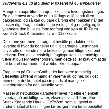
Vurderet til
4.1
ud af 5 stjerner baseret på
45
anmeldelser
Mange e-shops tildeler i øjeblikket flere leveringsløsninger.
En af de mest anvendte er nu til dags at få sendt til en
pakkeshop, og så kan du bare gå forbi efter pakken når det
passer dig. Fragtmetoden er jo vældig let gængelig, og tit
ydermere den billigste form for fragt ved køb af JR Farm
Kornfri Snack Knasende Hare – 11x7x2cm.
Du kunne ydermere forsøge at bestille produkterne til
levering til hvor du bor eller ud til dit arbejde. Løsningen
bliver ofte en kende mere bekostelig, men tillige ekstremt
bekvem. Den mest betalelige fragttype kan ikke modsiges at
være at du selv henter ordren, men dette stiller krav om at du
har bopæl i nærheden af webbutikkens bopæl.
Fragttiden på GnaverGodbidder kan være temmelig
væsentlig såfremt vi mangler varerne nu og her, og i det
øjemed er det komplet på sin plads at man tjekker
leveringstiden for den aktuelle vare.
Masser af netbutikker garanterer levering efter en enkelt
hverdag på adskillige varer, eksempelvis JR Farm Kornfri
Snack Knasende Hare – 11x7x2cm, som alligevel er
underforstået at bestillingen køres igennem før et besluttet