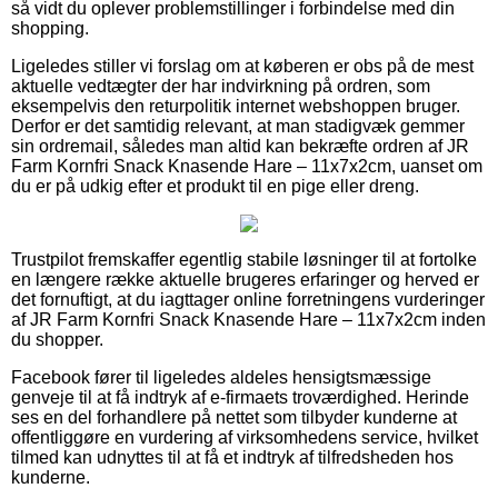
så vidt du oplever problemstillinger i forbindelse med din
shopping.
Ligeledes stiller vi forslag om at køberen er obs på de mest
aktuelle vedtægter der har indvirkning på ordren, som
eksempelvis den returpolitik internet webshoppen bruger.
Derfor er det samtidig relevant, at man stadigvæk gemmer
sin ordremail, således man altid kan bekræfte ordren af JR
Farm Kornfri Snack Knasende Hare – 11x7x2cm, uanset om
du er på udkig efter et produkt til en pige eller dreng.
Trustpilot fremskaffer egentlig stabile løsninger til at fortolke
en længere række aktuelle brugeres erfaringer og herved er
det fornuftigt, at du iagttager online forretningens vurderinger
af JR Farm Kornfri Snack Knasende Hare – 11x7x2cm inden
du shopper.
Facebook fører til ligeledes aldeles hensigtsmæssige
genveje til at få indtryk af e-firmaets troværdighed. Herinde
ses en del forhandlere på nettet som tilbyder kunderne at
offentliggøre en vurdering af virksomhedens service, hvilket
tilmed kan udnyttes til at få et indtryk af tilfredsheden hos
kunderne.