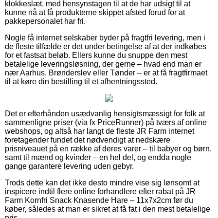
klokkeslæt, med hensynstagen til at de har udsigt til at
kunne nå at få produkterne skippet afsted forud for at
pakkepersonalet har fri.
Nogle få internet selskaber byder på fragtfri levering, men i
de fleste tilfælde er det under betingelse af at der indkøbes
for et fastsat beløb. Ellers kunne du snuppe den mest
betalelige leveringsløsning, der gerne – hvad end man er
nær Aarhus, Brønderslev eller Tønder – er at få fragtfirmaet
til at køre din bestilling til et afhentningssted.
Det er efterhånden usædvanlig hensigtsmæssigt for folk at
sammenligne priser (via fx PriceRunner) på tværs af online
webshops, og altså har langt de fleste JR Farm internet
foretagender fundet det nødvendigt at nedskære
prisniveauet på en række af deres varer – til babyer og børn,
samt til mænd og kvinder – en hel del, og endda nogle
gange garantere levering uden gebyr.
Trods dette kan det ikke desto mindre vise sig lønsomt at
inspicere indtil flere online forhandlere efter rabat på JR
Farm Kornfri Snack Knasende Hare – 11x7x2cm før du
køber, således at man er sikret at få fat i den mest betalelige
pris.