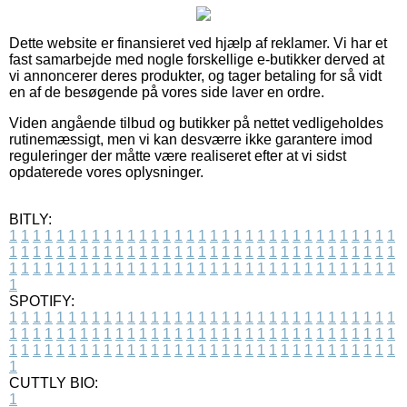
Dette website er finansieret ved hjælp af reklamer. Vi har et
fast samarbejde med nogle forskellige e-butikker derved at
vi annoncerer deres produkter, og tager betaling for så vidt
en af de besøgende på vores side laver en ordre.
Viden angående tilbud og butikker på nettet vedligeholdes
rutinemæssigt, men vi kan desværre ikke garantere imod
reguleringer der måtte være realiseret efter at vi sidst
opdaterede vores oplysninger.
BITLY:
1
1
1
1
1
1
1
1
1
1
1
1
1
1
1
1
1
1
1
1
1
1
1
1
1
1
1
1
1
1
1
1
1
1
1
1
1
1
1
1
1
1
1
1
1
1
1
1
1
1
1
1
1
1
1
1
1
1
1
1
1
1
1
1
1
1
1
1
1
1
1
1
1
1
1
1
1
1
1
1
1
1
1
1
1
1
1
1
1
1
1
1
1
1
1
1
1
1
1
1
SPOTIFY:
1
1
1
1
1
1
1
1
1
1
1
1
1
1
1
1
1
1
1
1
1
1
1
1
1
1
1
1
1
1
1
1
1
1
1
1
1
1
1
1
1
1
1
1
1
1
1
1
1
1
1
1
1
1
1
1
1
1
1
1
1
1
1
1
1
1
1
1
1
1
1
1
1
1
1
1
1
1
1
1
1
1
1
1
1
1
1
1
1
1
1
1
1
1
1
1
1
1
1
1
CUTTLY BIO:
1