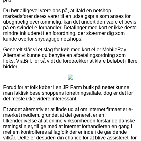
Du bør alligevel være obs på, at ifald en netshop
markedsfører deres varer til en udsalgspris som anses for
ubegribelig overkommelig, kan det undertiden være et bevis
på en svindel e-forhandler. Betalinger med kort er ikke desto
mindre inkluderet i en forordning, der skærmer dig som
kunde overfor snydagtige netshops.
Generelt slår vi et slag for køb med kort eller MobilePay.
Alternativt kunne du benytte en afbetalingsordning som
f.eks. ViaBill, for så vidt du foretrækker at klare beløbet i flere
bidder.
Forud for at folk køber i en JR Farm butik på nettet kunne
man faktisk bese shoppens forretningsaftale, dog er det for
det meste ikke videre interessant.
Et andet alternativ er at finde ud af om internet firmaet er e-
mærket medlem, grundet at det generelt er en
tilkendegivelse af at online virksomheden forstår de danske
retningslinjer, tillige med at internet forhandleren en gang i
mellem kontrolleres af fagfolk der er inde i de gældende
vilkår. Dette er desuden din chance for at blive assisteret, for