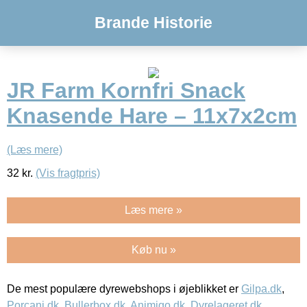
Brande Historie
JR Farm Kornfri Snack
Knasende Hare – 11x7x2cm
(Læs mere)
32
kr.
(Vis fragtpris)
Læs mere »
Køb nu »
De mest populære dyrewebshops i øjeblikket er
Gilpa.dk
,
Porcani.dk
,
Bullerbox.dk
,
Animigo.dk
,
Dyrelageret.dk
,