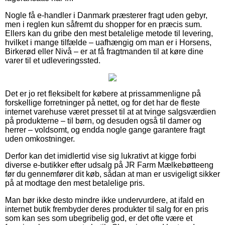
Nogle få e-handler i Danmark præsterer fragt uden gebyr,
men i reglen kun såfremt du shopper for en præcis sum.
Ellers kan du gribe den mest betalelige metode til levering,
hvilket i mange tilfælde – uafhængig om man er i Horsens,
Birkerød eller Nivå – er at få fragtmanden til at køre dine
varer til et udleveringssted.
Det er jo ret fleksibelt for købere at prissammenligne på
forskellige forretninger på nettet, og for det har de fleste
internet varehuse været presset til at at tvinge salgsværdien
på produkterne – til børn, og desuden også til damer og
herrer – voldsomt, og endda nogle gange garantere fragt
uden omkostninger.
Derfor kan det imidlertid vise sig lukrativt at kigge forbi
diverse e-butikker efter udsalg på JR Farm Mælkebøtteeng
før du gennemfører dit køb, sådan at man er usvigeligt sikker
på at modtage den mest betalelige pris.
Man bør ikke desto mindre ikke undervurdere, at ifald en
internet butik frembyder deres produkter til salg for en pris
som kan ses som ubegribelig god, er det ofte være et