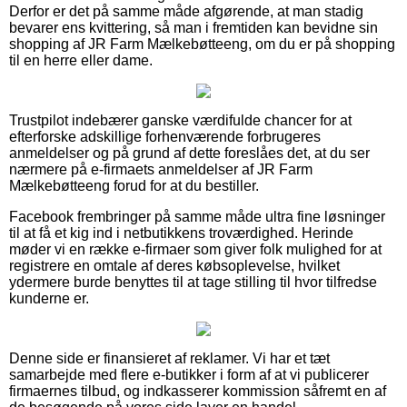
Derfor er det på samme måde afgørende, at man stadig
bevarer ens kvittering, så man i fremtiden kan bevidne sin
shopping af JR Farm Mælkebøtteeng, om du er på shopping
til en herre eller dame.
Trustpilot indebærer ganske værdifulde chancer for at
efterforske adskillige forhenværende forbrugeres
anmeldelser og på grund af dette foreslåes det, at du ser
nærmere på e-firmaets anmeldelser af JR Farm
Mælkebøtteeng forud for at du bestiller.
Facebook frembringer på samme måde ultra fine løsninger
til at få et kig ind i netbutikkens troværdighed. Herinde
møder vi en række e-firmaer som giver folk mulighed for at
registrere en omtale af deres købsoplevelse, hvilket
ydermere burde benyttes til at tage stilling til hvor tilfredse
kunderne er.
Denne side er finansieret af reklamer. Vi har et tæt
samarbejde med flere e-butikker i form af at vi publicerer
firmaernes tilbud, og indkasserer kommission såfremt en af