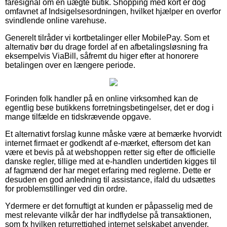
faresignal om en uægte butik. Shopping med kort er dog
omfavnet af Indsigelsesordningen, hvilket hjælper en overfor
svindlende online varehuse.
Generelt tilråder vi kortbetalinger eller MobilePay. Som et
alternativ bør du drage fordel af en afbetalingsløsning fra
eksempelvis ViaBill, såfremt du higer efter at honorere
betalingen over en længere periode.
Forinden folk handler på en online virksomhed kan de
egentlig bese butikkens forretningsbetingelser, det er dog i
mange tilfælde en tidskrævende opgave.
Et alternativt forslag kunne måske være at bemærke hvorvidt
internet firmaet er godkendt af e-mærket, eftersom det kan
være et bevis på at webshoppen retter sig efter de officielle
danske regler, tillige med at e-handlen undertiden kigges til
af fagmænd der har meget erfaring med reglerne. Dette er
desuden en god anledning til assistance, ifald du udsættes
for problemstillinger ved din ordre.
Ydermere er det fornuftigt at kunden er påpasselig med de
mest relevante vilkår der har indflydelse på transaktionen,
som fx hvilken returrettighed internet selskabet anvender.