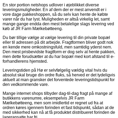
En stor portion netshops udlover i øjeblikket diverse
leveringsmuligheder. En af dem der er mest anvendt er i
vore dage pakkeshoppen, så du selv kan hente de købte
varer når du har lyst. Muligheden er altså virkelig let, samt
mange gange endda den mest betalelige slags levering ved
køb af JR Farm Mælkebøtteeng.
Du bør tillige vælge at vælge levering til din private bopæl
eller til adressen på dit arbejde. Fragtformen bliver godt nok
en kende mere omkostningsfuld, men samtidig yderst nem.
Den mest prisbevidste fragtform er dog selv at hente pakken,
men dette forudsætter at du har bopæl med kort afstand til e-
forhandlerens hjemsted.
Leveringstiden på Hø er selvfølgelig vældig vital hvis du
absolut skal bruge din ordre fluks, så herved er det tydeligvis
aktuelt at man gransker det forventede leveringstidspunkt for
den vedkommende vare.
Mange internet shops tilbyder dag-til-dag fragt på mange af
butikkens varenumre, eksempelvis JR Farm
Mælkebøtteeng, men som imidlertid er regnet ud fra at
ordren køres igennem forinden et fast tidspunkt, sådan at de
med sikkerhed kan nå at få produktet distribueret forinden de
lageransatte har fri.