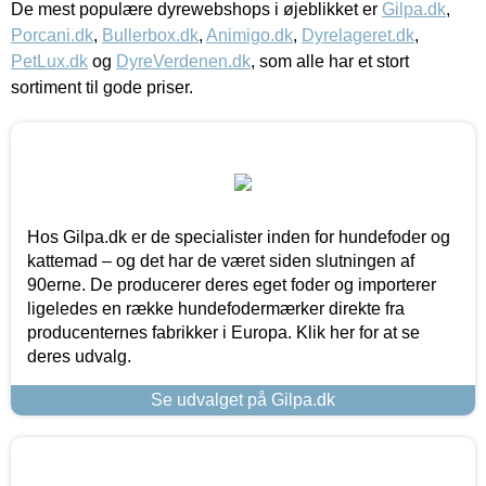
De mest populære dyrewebshops i øjeblikket er
Gilpa.dk
,
Porcani.dk
,
Bullerbox.dk
,
Animigo.dk
,
Dyrelageret.dk
,
PetLux.dk
og
DyreVerdenen.dk
, som alle har et stort
sortiment til gode priser.
Hos Gilpa.dk er de specialister inden for hundefoder og
kattemad – og det har de været siden slutningen af
90erne. De producerer deres eget foder og importerer
ligeledes en række hundefodermærker direkte fra
producenternes fabrikker i Europa. Klik her for at se
deres udvalg.
Se udvalget på Gilpa.dk