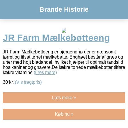
Brande Historie
JR Farm Mælkebøtteeng
JR Farm Mælkebøtteeng er bjergenghø der er nænsomt
tørret og tilsat tørret mælkebøtte. Enghøet består af græs og
urter med højt bladandel, hvilket hjælper til optimalt tandslid
hos kaniner og gnavere.De lækre tørrede mælkebøtter tilføre
lækre vitamine
(Læs mere)
30
kr.
(Vis fragtpris)
Læs mere »
Køb nu »