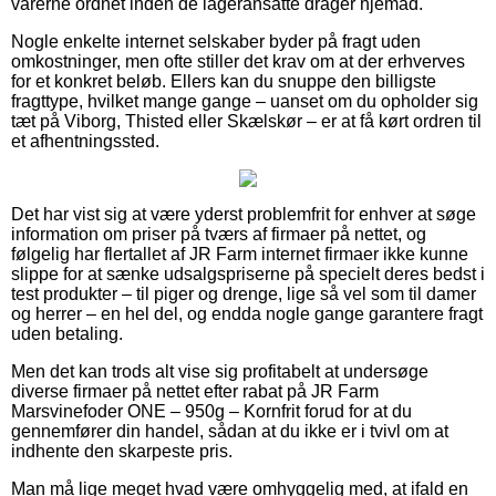
varerne ordnet inden de lageransatte drager hjemad.
Nogle enkelte internet selskaber byder på fragt uden
omkostninger, men ofte stiller det krav om at der erhverves
for et konkret beløb. Ellers kan du snuppe den billigste
fragttype, hvilket mange gange – uanset om du opholder sig
tæt på Viborg, Thisted eller Skælskør – er at få kørt ordren til
et afhentningssted.
Det har vist sig at være yderst problemfrit for enhver at søge
information om priser på tværs af firmaer på nettet, og
følgelig har flertallet af JR Farm internet firmaer ikke kunne
slippe for at sænke udsalgspriserne på specielt deres bedst i
test produkter – til piger og drenge, lige så vel som til damer
og herrer – en hel del, og endda nogle gange garantere fragt
uden betaling.
Men det kan trods alt vise sig profitabelt at undersøge
diverse firmaer på nettet efter rabat på JR Farm
Marsvinefoder ONE – 950g – Kornfrit forud for at du
gennemfører din handel, sådan at du ikke er i tvivl om at
indhente den skarpeste pris.
Man må lige meget hvad være omhyggelig med, at ifald en