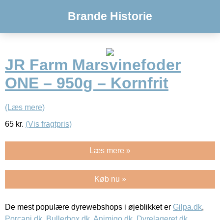
Brande Historie
JR Farm Marsvinefoder
ONE – 950g – Kornfrit
(Læs mere)
65
kr.
(Vis fragtpris)
Læs mere »
Køb nu »
De mest populære dyrewebshops i øjeblikket er
Gilpa.dk
,
Porcani.dk
,
Bullerbox.dk
,
Animigo.dk
,
Dyrelageret.dk
,