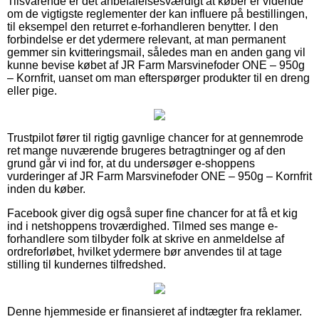
Tilsvarende er det anbefalelsesværdigt at køber er vidende
om de vigtigste reglementer der kan influere på bestillingen,
til eksempel den returret e-forhandleren benytter. I den
forbindelse er det ydermere relevant, at man permanent
gemmer sin kvitteringsmail, således man en anden gang vil
kunne bevise købet af JR Farm Marsvinefoder ONE – 950g
– Kornfrit, uanset om man efterspørger produkter til en dreng
eller pige.
Trustpilot fører til rigtig gavnlige chancer for at gennemrode
ret mange nuværende brugeres betragtninger og af den
grund går vi ind for, at du undersøger e-shoppens
vurderinger af JR Farm Marsvinefoder ONE – 950g – Kornfrit
inden du køber.
Facebook giver dig også super fine chancer for at få et kig
ind i netshoppens troværdighed. Tilmed ses mange e-
forhandlere som tilbyder folk at skrive en anmeldelse af
ordreforløbet, hvilket ydermere bør anvendes til at tage
stilling til kundernes tilfredshed.
Denne hjemmeside er finansieret af indtægter fra reklamer.