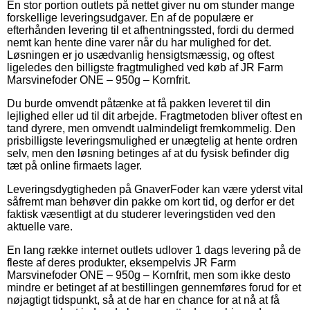
En stor portion outlets på nettet giver nu om stunder mange
forskellige leveringsudgaver. En af de populære er
efterhånden levering til et afhentningssted, fordi du dermed
nemt kan hente dine varer når du har mulighed for det.
Løsningen er jo usædvanlig hensigtsmæssig, og oftest
ligeledes den billigste fragtmulighed ved køb af JR Farm
Marsvinefoder ONE – 950g – Kornfrit.
Du burde omvendt påtænke at få pakken leveret til din
lejlighed eller ud til dit arbejde. Fragtmetoden bliver oftest en
tand dyrere, men omvendt ualmindeligt fremkommelig. Den
prisbilligste leveringsmulighed er unægtelig at hente ordren
selv, men den løsning betinges af at du fysisk befinder dig
tæt på online firmaets lager.
Leveringsdygtigheden på GnaverFoder kan være yderst vital
såfremt man behøver din pakke om kort tid, og derfor er det
faktisk væsentligt at du studerer leveringstiden ved den
aktuelle vare.
En lang række internet outlets udlover 1 dags levering på de
fleste af deres produkter, eksempelvis JR Farm
Marsvinefoder ONE – 950g – Kornfrit, men som ikke desto
mindre er betinget af at bestillingen gennemføres forud for et
nøjagtigt tidspunkt, så at de har en chance for at nå at få