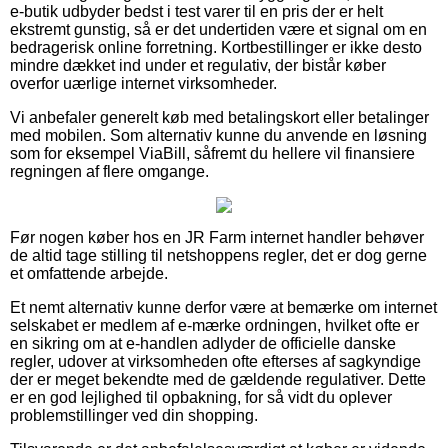
e-butik udbyder bedst i test varer til en pris der er helt
ekstremt gunstig, så er det undertiden være et signal om en
bedragerisk online forretning. Kortbestillinger er ikke desto
mindre dækket ind under et regulativ, der bistår køber
overfor uærlige internet virksomheder.
Vi anbefaler generelt køb med betalingskort eller betalinger
med mobilen. Som alternativ kunne du anvende en løsning
som for eksempel ViaBill, såfremt du hellere vil finansiere
regningen af flere omgange.
Før nogen køber hos en JR Farm internet handler behøver
de altid tage stilling til netshoppens regler, det er dog gerne
et omfattende arbejde.
Et nemt alternativ kunne derfor være at bemærke om internet
selskabet er medlem af e-mærke ordningen, hvilket ofte er
en sikring om at e-handlen adlyder de officielle danske
regler, udover at virksomheden ofte efterses af sagkyndige
der er meget bekendte med de gældende regulativer. Dette
er en god lejlighed til opbakning, for så vidt du oplever
problemstillinger ved din shopping.