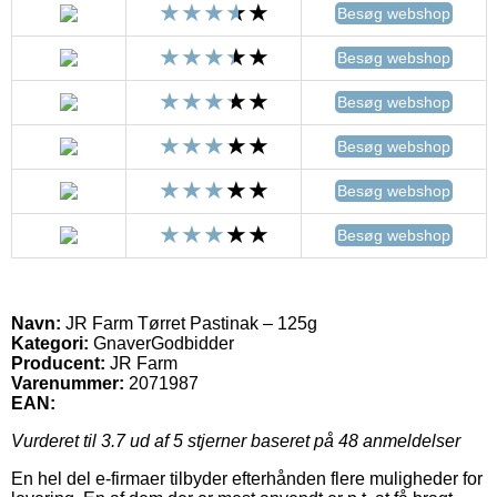
Besøg webshop
Besøg webshop
Besøg webshop
Besøg webshop
Besøg webshop
Besøg webshop
Navn:
JR Farm Tørret Pastinak – 125g
Kategori:
GnaverGodbidder
Producent:
JR Farm
Varenummer:
2071987
EAN:
Vurderet til
3.7
ud af 5 stjerner baseret på
48
anmeldelser
En hel del e-firmaer tilbyder efterhånden flere muligheder for