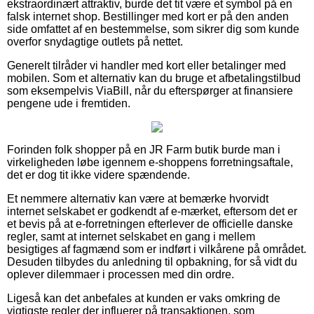
ekstraordinært attraktiv, burde det tit være et symbol på en
falsk internet shop. Bestillinger med kort er på den anden
side omfattet af en bestemmelse, som sikrer dig som kunde
overfor snydagtige outlets på nettet.
Generelt tilråder vi handler med kort eller betalinger med
mobilen. Som et alternativ kan du bruge et afbetalingstilbud
som eksempelvis ViaBill, når du efterspørger at finansiere
pengene ude i fremtiden.
Forinden folk shopper på en JR Farm butik burde man i
virkeligheden løbe igennem e-shoppens forretningsaftale,
det er dog tit ikke videre spændende.
Et nemmere alternativ kan være at bemærke hvorvidt
internet selskabet er godkendt af e-mærket, eftersom det er
et bevis på at e-forretningen efterlever de officielle danske
regler, samt at internet selskabet en gang i mellem
besigtiges af fagmænd som er indført i vilkårene på området.
Desuden tilbydes du anledning til opbakning, for så vidt du
oplever dilemmaer i processen med din ordre.
Ligeså kan det anbefales at kunden er vaks omkring de
vigtigste regler der influerer på transaktionen, som