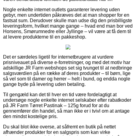
Nogle enkelte internet outlets garanterer levering uden
gebyr, men undertiden påkræves det at man shopper for en
fastsat sum. Derudover skulle man udse dig den prisbilligste
leveringsform, hvilket mange gange – hvad end man bor ved
Horsens, Smørumnedre eller Jyllinge – vil være at få dem til
at levere produkterne til en pakkeshop.
Det er særdeles ligetil for internetbrugere at vurdere
prisniveauet på diverse e-forretninger, og med det motiv har
adskillige JR Farm webshops set sig tvunget til at nedbringe
salgsværdien på en række af deres produkter – til børn, lige
så vel som til damer og herrer – helt i bund, og endda nogle
gange byde på levering uden betaling.
Til gengæld kan det til hver en tid være fordelagtigt at
undersøge nogle enkelte internet selskaber efter rabatkoder
på JR Farm Tørret Pastinak – 125g forud for at du
gennemfører din handel, så man ikke er i tvivl om at antage
den mindst kostelige pris.
Du skal blot ikke overse, at såfremt en butik på nettet
afhænder produkter for en salgspris som kan virke