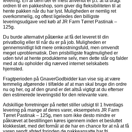
levering. En af dem der er mest anvendt er p.t. at få bragt
ordren til en pakkeshop, som giver dig fleksibiliteten til at
hente pakken når du har lyst. Muligheden er nemlig ret
overkommelig, og oftest ligeledes den billigste
leveringsudgave ved køb af JR Farm Tørret Pastinak –
125g.
Du burde alternativt påtænke at få det leveret til din
privatbolig eller til når du er på job. Muligheden er
gennemsnitligt lidt mere omkostningsfuld, men omvendt
meget uproblematisk. Den prisbilligste fragtmulighed er
uden tvivl at hente produkterne selv, men dette står og falder
med at du opholder dig nærved internet selskabets
hjemsted.
Fragtperioden på GnaverGodbidder kan vise sig at være
temmelig afgørende i tilfælde af at man skal bruge din ordre
nu og her, og af den grund er det altså vigtigt at du efterser
den estimerede leveringstid for den relevante vare.
Adskillige forretninger på nettet stiller udsigt til 1 hverdags
levering på mange af deres varer, eksempelvis JR Farm
Tørret Pastinak – 125g, men som ikke desto mindre er
påkrævet at bestillingen køres igennem inden et besluttet
klokkeslæt, med det formål at de har en chance for at nå at få
varen sendt afsted forinden de pakkeansatte har fri.