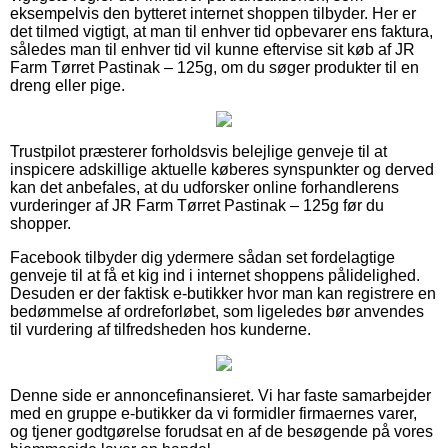
eksempelvis den bytteret internet shoppen tilbyder. Her er
det tilmed vigtigt, at man til enhver tid opbevarer ens faktura,
således man til enhver tid vil kunne eftervise sit køb af JR
Farm Tørret Pastinak – 125g, om du søger produkter til en
dreng eller pige.
Trustpilot præsterer forholdsvis belejlige genveje til at
inspicere adskillige aktuelle køberes synspunkter og derved
kan det anbefales, at du udforsker online forhandlerens
vurderinger af JR Farm Tørret Pastinak – 125g før du
shopper.
Facebook tilbyder dig ydermere sådan set fordelagtige
genveje til at få et kig ind i internet shoppens pålidelighed.
Desuden er der faktisk e-butikker hvor man kan registrere en
bedømmelse af ordreforløbet, som ligeledes bør anvendes
til vurdering af tilfredsheden hos kunderne.
Denne side er annoncefinansieret. Vi har faste samarbejder
med en gruppe e-butikker da vi formidler firmaernes varer,
og tjener godtgørelse forudsat en af de besøgende på vores