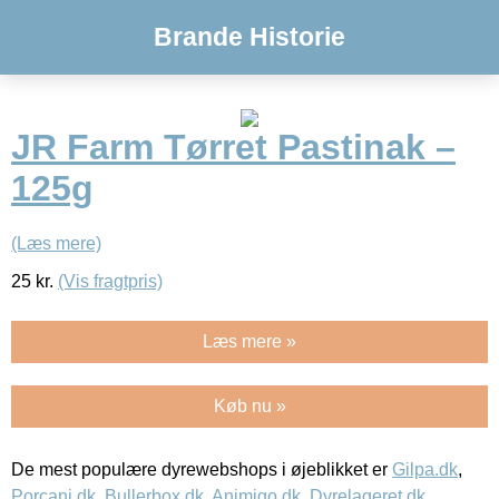
Brande Historie
JR Farm Tørret Pastinak –
125g
(Læs mere)
25
kr.
(Vis fragtpris)
Læs mere »
Køb nu »
De mest populære dyrewebshops i øjeblikket er
Gilpa.dk
,
Porcani.dk
,
Bullerbox.dk
,
Animigo.dk
,
Dyrelageret.dk
,