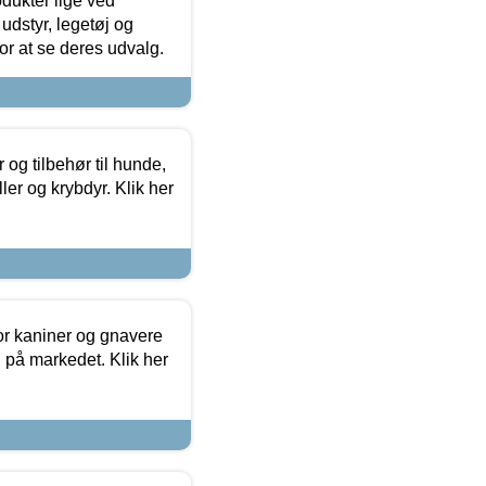
odukter lige ved
udstyr, legetøj og
 for at se deres udvalg.
og tilbehør til hunde,
ller og krybdyr. Klik her
or kaniner og gnavere
g på markedet. Klik her