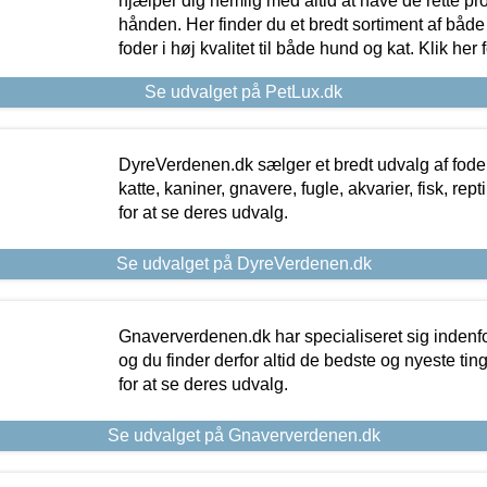
hjælper dig nemlig med altid at have de rette pr
hånden. Her finder du et bredt sortiment af både 
foder i høj kvalitet til både hund og kat. Klik her
Se udvalget på PetLux.dk
DyreVerdenen.dk sælger et bredt udvalg af foder 
katte, kaniner, gnavere, fugle, akvarier, fisk, repti
for at se deres udvalg.
Se udvalget på DyreVerdenen.dk
Gnaververdenen.dk har specialiseret sig indenf
og du finder derfor altid de bedste og nyeste tin
for at se deres udvalg.
Se udvalget på Gnaververdenen.dk