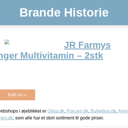
Brande Historie
JR Farmys
ger Multivitamin – 2stk
Køb nu »
bshops i øjeblikket er
Gilpa.dk
,
Porcani.dk
,
Bullerbox.dk
,
Anim
nen.dk
, som alle har et stort sortiment til gode priser.