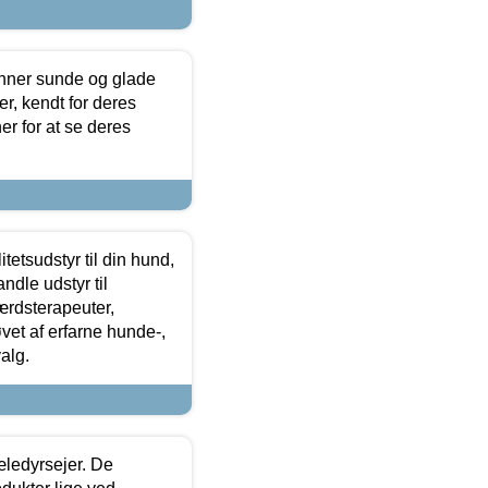
enner sunde og glade
r, kendt for deres
r for at se deres
tetsudstyr til din hund,
ndle udstyr til
ærdsterapeuter,
øvet af erfarne hunde-,
alg.
æledyrsejer. De