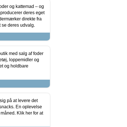
foder og kattemad – og
 producerer deres eget
dermærker direkte fra
t se deres udvalg.
utik med salg af foder
etøj, loppemidler og
tet og holdbare
sig på at levere det
 snacks. En oplevelse
 måned. Klik her for at