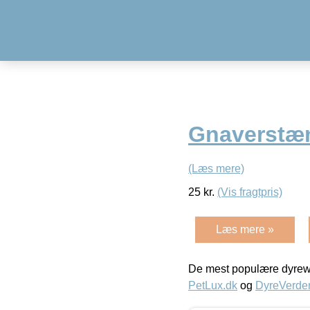
Gnaverstæn
(Læs mere)
25
kr.
(Vis fragtpris)
Læs mere »
De mest populære dyrewe
PetLux.dk
og
DyreVerde