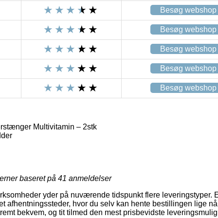
Besøg webshop
Besøg webshop
Besøg webshop
Besøg webshop
Besøg webshop
tænger Multivitamin – 2stk
der
jerner baseret på
41
anmeldelser
irksomheder yder på nuværende tidspunkt flere leveringstyper. 
ket afhentningssteder, hvor du selv kan hente bestillingen lige nå
tremt bekvem, og tit tilmed den mest prisbevidste leveringsmuli