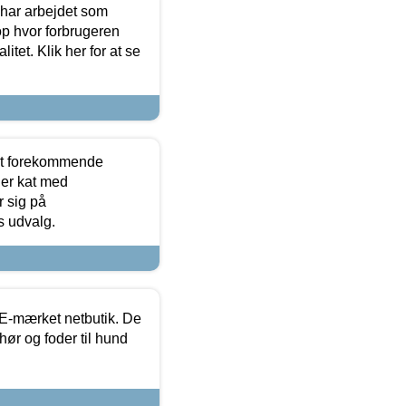
 har arbejdet som
op hvor forbrugeren
itet. Klik her for at se
est forekommende
ler kat med
r sig på
s udvalg.
E-mærket netbutik. De
hør og foder til hund