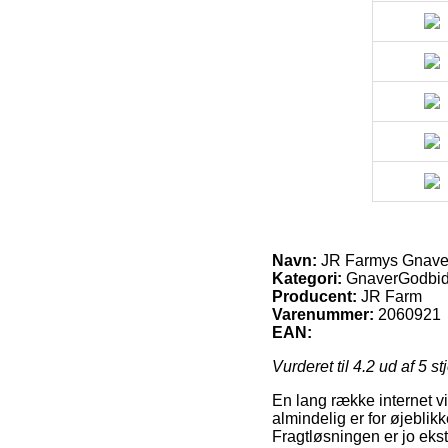
Navn:
JR Farmys Gnavers
Kategori:
GnaverGodbid
Producent:
JR Farm
Varenummer:
2060921
EAN:
Vurderet til
4.2
ud af 5 st
En lang række internet v
almindelig er for øjeblik
Fragtløsningen er jo eks