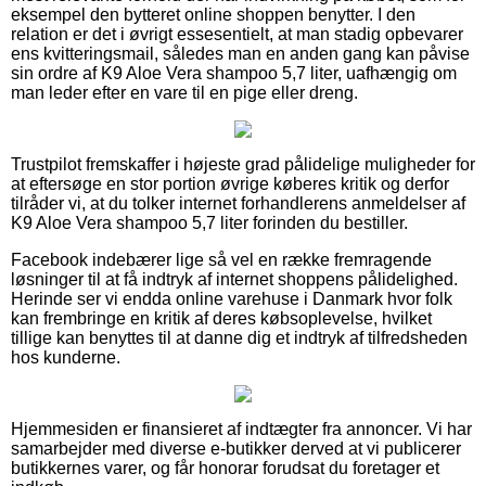
eksempel den bytteret online shoppen benytter. I den
relation er det i øvrigt essesentielt, at man stadig opbevarer
ens kvitteringsmail, således man en anden gang kan påvise
sin ordre af K9 Aloe Vera shampoo 5,7 liter, uafhængig om
man leder efter en vare til en pige eller dreng.
Trustpilot fremskaffer i højeste grad pålidelige muligheder for
at eftersøge en stor portion øvrige køberes kritik og derfor
tilråder vi, at du tolker internet forhandlerens anmeldelser af
K9 Aloe Vera shampoo 5,7 liter forinden du bestiller.
Facebook indebærer lige så vel en række fremragende
løsninger til at få indtryk af internet shoppens pålidelighed.
Herinde ser vi endda online varehuse i Danmark hvor folk
kan frembringe en kritik af deres købsoplevelse, hvilket
tillige kan benyttes til at danne dig et indtryk af tilfredsheden
hos kunderne.
Hjemmesiden er finansieret af indtægter fra annoncer. Vi har
samarbejder med diverse e-butikker derved at vi publicerer
butikkernes varer, og får honorar forudsat du foretager et