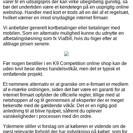
varer til en udsalgspris der kan virke ubegribelig gunstig, så
bør det undertiden være et kendetegn på en uoprigtig online
webshop. Handler med kort er trods alt en del af et regelsæt,
hvilket værner en imod snydagtige internet firmaer.
Vi anbefaler generelt kortbetalinger eller betalinger med
mobilen. Som en alternativ mulighed kunne du udnytte en
afbetalingsløsning som fx ViaBill, hvis du higer efter at
afdrage prisen senere.
Før nogen bestiller i en K9 Competition online shop kan de
uden tvivl bese deres handelsvilkår, men det er typisk et
omfattende projekt.
Et nemmere alternativ er at granske om e-firmaet er medlem
af e-mærke ordningen, siden det bør være en garanti for at
internet firmaet opfylder de officielle regler, tillige med at
netshoppen af og til gennemses af eksperter der er meget
bekendte med de gældende vilkår. Det er en rigtig god
anledning til at blive hjulpet, såfremt du oplever
vanskeligheder i processen med din ordre.
Ydermere stiller vi forslag om at køberen er vidende om de
mest relevante forhold der har indvirkning på købet, som for