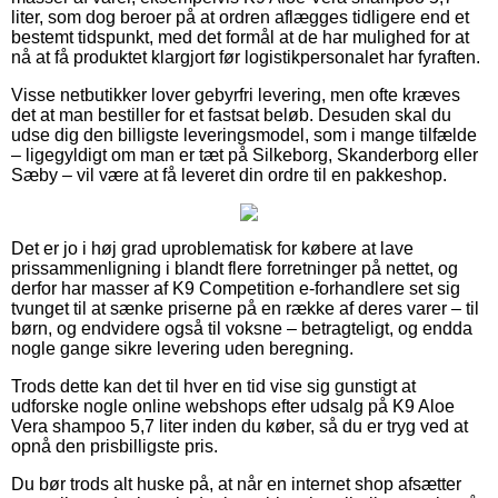
liter, som dog beroer på at ordren aflægges tidligere end et
bestemt tidspunkt, med det formål at de har mulighed for at
nå at få produktet klargjort før logistikpersonalet har fyraften.
Visse netbutikker lover gebyrfri levering, men ofte kræves
det at man bestiller for et fastsat beløb. Desuden skal du
udse dig den billigste leveringsmodel, som i mange tilfælde
– ligegyldigt om man er tæt på Silkeborg, Skanderborg eller
Sæby – vil være at få leveret din ordre til en pakkeshop.
Det er jo i høj grad uproblematisk for købere at lave
prissammenligning i blandt flere forretninger på nettet, og
derfor har masser af K9 Competition e-forhandlere set sig
tvunget til at sænke priserne på en række af deres varer – til
børn, og endvidere også til voksne – betragteligt, og endda
nogle gange sikre levering uden beregning.
Trods dette kan det til hver en tid vise sig gunstigt at
udforske nogle online webshops efter udsalg på K9 Aloe
Vera shampoo 5,7 liter inden du køber, så du er tryg ved at
opnå den prisbilligste pris.
Du bør trods alt huske på, at når en internet shop afsætter