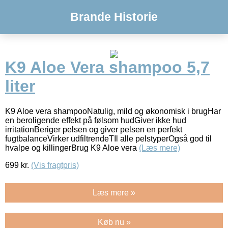
Brande Historie
K9 Aloe Vera shampoo 5,7
liter
K9 Aloe vera shampooNatulig, mild og økonomisk i brugHar
en beroligende effekt på følsom hudGiver ikke hud
irritationBeriger pelsen og giver pelsen en perfekt
fugtbalanceVirker udfiltrendeTIl alle pelstyperOgså god til
hvalpe og killingerBrug K9 Aloe vera
(Læs mere)
699
kr.
(Vis fragtpris)
Læs mere »
Køb nu »