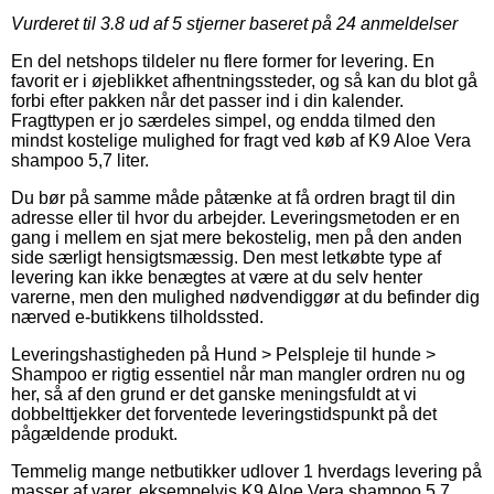
Vurderet til
3.8
ud af 5 stjerner baseret på
24
anmeldelser
En del netshops tildeler nu flere former for levering. En
favorit er i øjeblikket afhentningssteder, og så kan du blot gå
forbi efter pakken når det passer ind i din kalender.
Fragttypen er jo særdeles simpel, og endda tilmed den
mindst kostelige mulighed for fragt ved køb af K9 Aloe Vera
shampoo 5,7 liter.
Du bør på samme måde påtænke at få ordren bragt til din
adresse eller til hvor du arbejder. Leveringsmetoden er en
gang i mellem en sjat mere bekostelig, men på den anden
side særligt hensigtsmæssig. Den mest letkøbte type af
levering kan ikke benægtes at være at du selv henter
varerne, men den mulighed nødvendiggør at du befinder dig
nærved e-butikkens tilholdssted.
Leveringshastigheden på Hund > Pelspleje til hunde >
Shampoo er rigtig essentiel når man mangler ordren nu og
her, så af den grund er det ganske meningsfuldt at vi
dobbelttjekker det forventede leveringstidspunkt på det
pågældende produkt.
Temmelig mange netbutikker udlover 1 hverdags levering på
masser af varer, eksempelvis K9 Aloe Vera shampoo 5,7