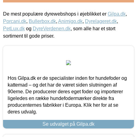
De mest populære dyrewebshops i øjeblikket er
Gilpa.dk
,
Porcani.dk
,
Bullerbox.dk
,
Animigo.dk
,
Dyrelageret.dk
,
PetLux.dk
og
DyreVerdenen.dk
, som alle har et stort
sortiment til gode priser.
Hos Gilpa.dk er de specialister inden for hundefoder og
kattemad – og det har de været siden slutningen af
90erne. De producerer deres eget foder og importerer
ligeledes en række hundefodermærker direkte fra
producenternes fabrikker i Europa. Klik her for at se
deres udvalg.
Se udvalget på Gilpa.dk