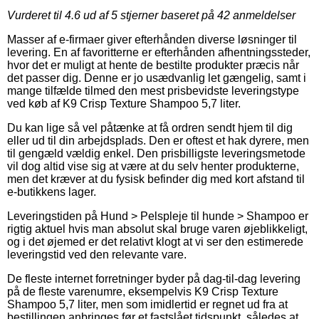
Vurderet til
4.6
ud af 5 stjerner baseret på
42
anmeldelser
Masser af e-firmaer giver efterhånden diverse løsninger til
levering. En af favoritterne er efterhånden afhentningssteder,
hvor det er muligt at hente de bestilte produkter præcis når
det passer dig. Denne er jo usædvanlig let gængelig, samt i
mange tilfælde tilmed den mest prisbevidste leveringstype
ved køb af K9 Crisp Texture Shampoo 5,7 liter.
Du kan lige så vel påtænke at få ordren sendt hjem til dig
eller ud til din arbejdsplads. Den er oftest et hak dyrere, men
til gengæld vældig enkel. Den prisbilligste leveringsmetode
vil dog altid vise sig at være at du selv henter produkterne,
men det kræver at du fysisk befinder dig med kort afstand til
e-butikkens lager.
Leveringstiden på Hund > Pelspleje til hunde > Shampoo er
rigtig aktuel hvis man absolut skal bruge varen øjeblikkeligt,
og i det øjemed er det relativt klogt at vi ser den estimerede
leveringstid ved den relevante vare.
De fleste internet forretninger byder på dag-til-dag levering
på de fleste varenumre, eksempelvis K9 Crisp Texture
Shampoo 5,7 liter, men som imidlertid er regnet ud fra at
bestillingen anbringes før et fastslået tidspunkt, således at