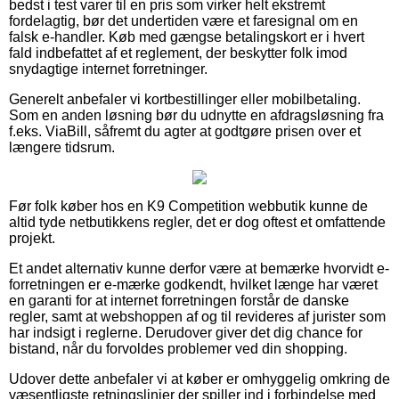
bedst i test varer til en pris som virker helt ekstremt
fordelagtig, bør det undertiden være et faresignal om en
falsk e-handler. Køb med gængse betalingskort er i hvert
fald indbefattet af et reglement, der beskytter folk imod
snydagtige internet forretninger.
Generelt anbefaler vi kortbestillinger eller mobilbetaling.
Som en anden løsning bør du udnytte en afdragsløsning fra
f.eks. ViaBill, såfremt du agter at godtgøre prisen over et
længere tidsrum.
Før folk køber hos en K9 Competition webbutik kunne de
altid tyde netbutikkens regler, det er dog oftest et omfattende
projekt.
Et andet alternativ kunne derfor være at bemærke hvorvidt e-
forretningen er e-mærke godkendt, hvilket længe har været
en garanti for at internet forretningen forstår de danske
regler, samt at webshoppen af og til revideres af jurister som
har indsigt i reglerne. Derudover giver det dig chance for
bistand, når du forvoldes problemer ved din shopping.
Udover dette anbefaler vi at køber er omhyggelig omkring de
væsentligste retningslinjer der spiller ind i forbindelse med