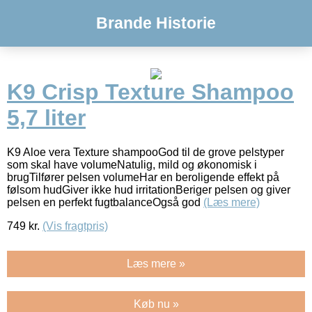
Brande Historie
K9 Crisp Texture Shampoo
5,7 liter
K9 Aloe vera Texture shampooGod til de grove pelstyper
som skal have volumeNatulig, mild og økonomisk i
brugTilfører pelsen volumeHar en beroligende effekt på
følsom hudGiver ikke hud irritationBeriger pelsen og giver
pelsen en perfekt fugtbalanceOgså god
(Læs mere)
749
kr.
(Vis fragtpris)
Læs mere »
Køb nu »