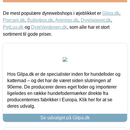
De mest populære dyrewebshops i øjeblikket er
Gilpa.dk
,
Porcani.dk
,
Bullerbox.dk
,
Animigo.dk
,
Dyrelageret.dk
,
PetLux.dk
og
DyreVerdenen.dk
, som alle har et stort
sortiment til gode priser.
Hos Gilpa.dk er de specialister inden for hundefoder og
kattemad – og det har de været siden slutningen af
90erne. De producerer deres eget foder og importerer
ligeledes en række hundefodermærker direkte fra
producenternes fabrikker i Europa. Klik her for at se
deres udvalg.
Se udvalget på Gilpa.dk