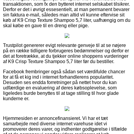
transaktionen, som fx den bytteret internet selskabet tilsikrer.
Derfor er det i øvrigt essesentielt, at man permanent bevarer
sin faktura e-mail, således man altid vil kunne eftervise sit
køb af K9 Crisp Texture Shampoo 5,7 liter, uafhængig om du
skal købe en gave til en dreng eller pige.
Trustpilot genererer evigt relevante genveje til at se nøjere
på en række tidligere forbrugeres bedømmelser og derfor er
det at foretrække, at du tjekker online shoppens vurderinger
af K9 Crisp Texture Shampoo 5,7 liter før du bestiller.
Facebook frembringer også sådan set værdifulde chancer
for at få et kig ind i internet forhandlerens popularitet.
Desuden ses endda forretninger på nettet hvor du kan
udfærdige en evaluering af deres købsoplevelse, som
ligeledes burde benyttes til at tage stilling til hvor glade
kunderne er.
Hjemmesiden er annoncefinansieret. Vi har et tæt
samarbejde med diverse internet varehuse idet vi
promoverer deres varer, og indhenter godtgørelse i tilfælde