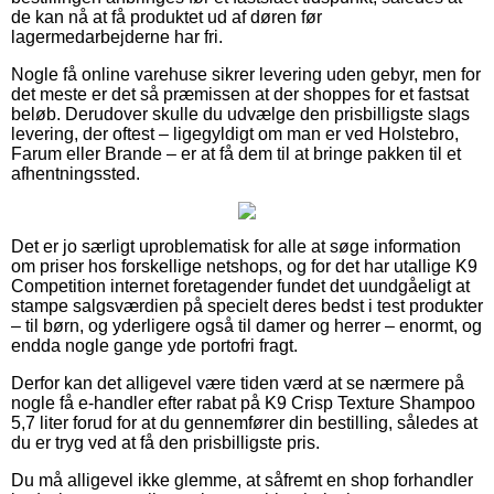
de kan nå at få produktet ud af døren før
lagermedarbejderne har fri.
Nogle få online varehuse sikrer levering uden gebyr, men for
det meste er det så præmissen at der shoppes for et fastsat
beløb. Derudover skulle du udvælge den prisbilligste slags
levering, der oftest – ligegyldigt om man er ved Holstebro,
Farum eller Brande – er at få dem til at bringe pakken til et
afhentningssted.
Det er jo særligt uproblematisk for alle at søge information
om priser hos forskellige netshops, og for det har utallige K9
Competition internet foretagender fundet det uundgåeligt at
stampe salgsværdien på specielt deres bedst i test produkter
– til børn, og yderligere også til damer og herrer – enormt, og
endda nogle gange yde portofri fragt.
Derfor kan det alligevel være tiden værd at se nærmere på
nogle få e-handler efter rabat på K9 Crisp Texture Shampoo
5,7 liter forud for at du gennemfører din bestilling, således at
du er tryg ved at få den prisbilligste pris.
Du må alligevel ikke glemme, at såfremt en shop forhandler