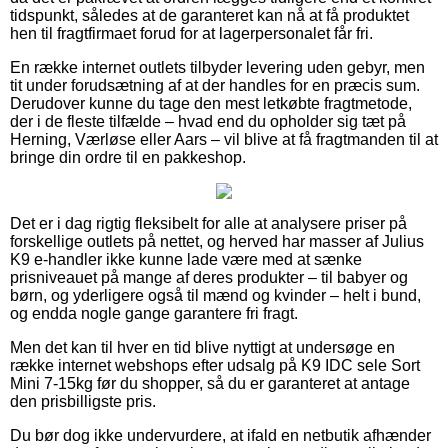
tidspunkt, således at de garanteret kan nå at få produktet
hen til fragtfirmaet forud for at lagerpersonalet får fri.
En række internet outlets tilbyder levering uden gebyr, men
tit under forudsætning af at der handles for en præcis sum.
Derudover kunne du tage den mest letkøbte fragtmetode,
der i de fleste tilfælde – hvad end du opholder sig tæt på
Herning, Værløse eller Aars – vil blive at få fragtmanden til at
bringe din ordre til en pakkeshop.
Det er i dag rigtig fleksibelt for alle at analysere priser på
forskellige outlets på nettet, og herved har masser af Julius
K9 e-handler ikke kunne lade være med at sænke
prisniveauet på mange af deres produkter – til babyer og
børn, og yderligere også til mænd og kvinder – helt i bund,
og endda nogle gange garantere fri fragt.
Men det kan til hver en tid blive nyttigt at undersøge en
række internet webshops efter udsalg på K9 IDC sele Sort
Mini 7-15kg før du shopper, så du er garanteret at antage
den prisbilligste pris.
Du bør dog ikke undervurdere, at ifald en netbutik afhænder