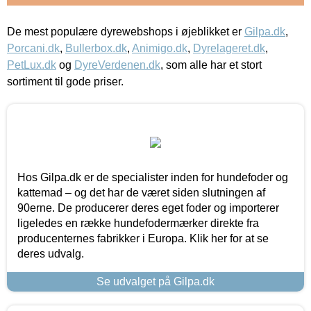
De mest populære dyrewebshops i øjeblikket er
Gilpa.dk
,
Porcani.dk
,
Bullerbox.dk
,
Animigo.dk
,
Dyrelageret.dk
,
PetLux.dk
og
DyreVerdenen.dk
, som alle har et stort
sortiment til gode priser.
Hos Gilpa.dk er de specialister inden for hundefoder og
kattemad – og det har de været siden slutningen af
90erne. De producerer deres eget foder og importerer
ligeledes en række hundefodermærker direkte fra
producenternes fabrikker i Europa. Klik her for at se
deres udvalg.
Se udvalget på Gilpa.dk