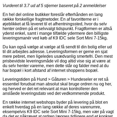
Vurderet til
3.7
ud af 5 stjerner baseret på
2
anmeldelser
En hel del online butikker foreslår efterhånden en lang
række forskellige fragtmetoder. En af favoritterne er i
øjeblikket at få leveret til et afhentningssted, hvor du selv
henter ordren på et selvvalgt tidspunkt. Fragtformen er altså
yderst enkel, samt i mange tilfælde ydermere den billigste
leveringsmanér ved køb af K9 IDC sele Sort Mini 7-15kg.
Du kan også vælge at vælge at få sendt til din bolig eller ud
til dit arbejdes adresse. Leveringsformen er gerne en sjat
mere pebret, men ligeledes usædvanlig smertefri. Den mest
prisbevidste leveringsmåde vil dog altid vise sig at være at
du selv henter varerne, men dette står og falder med at du
har bopæl i kort afstand af internet shoppens bopæl.
Leveringstiden på Hund > Gåturen > Hundeseler er ret så
essentiel forudsat man absolut skal bruge ordren nu og her,
og herved er det ret relevant at man kontrollerer den
anslåede leveringsdato ved det vedkommende produkt.
En række internet webshops byder på levering på blot en
enkelt hverdag på en lang række af deres varenumre,
eksempelvis K9 IDC sele Sort Mini 7-15kg, men vær på vagt
da det er påkrævet at ordren lægges tidligere end et konkret