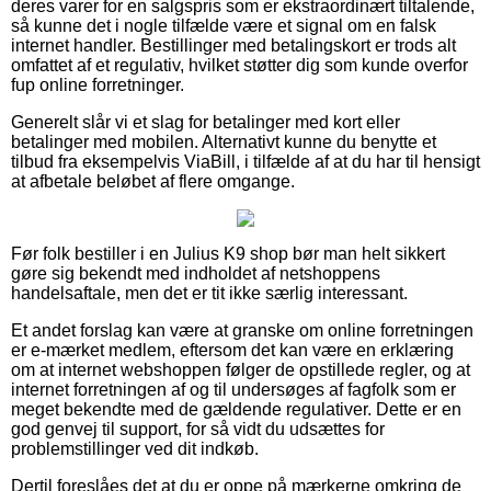
deres varer for en salgspris som er ekstraordinært tiltalende,
så kunne det i nogle tilfælde være et signal om en falsk
internet handler. Bestillinger med betalingskort er trods alt
omfattet af et regulativ, hvilket støtter dig som kunde overfor
fup online forretninger.
Generelt slår vi et slag for betalinger med kort eller
betalinger med mobilen. Alternativt kunne du benytte et
tilbud fra eksempelvis ViaBill, i tilfælde af at du har til hensigt
at afbetale beløbet af flere omgange.
Før folk bestiller i en Julius K9 shop bør man helt sikkert
gøre sig bekendt med indholdet af netshoppens
handelsaftale, men det er tit ikke særlig interessant.
Et andet forslag kan være at granske om online forretningen
er e-mærket medlem, eftersom det kan være en erklæring
om at internet webshoppen følger de opstillede regler, og at
internet forretningen af og til undersøges af fagfolk som er
meget bekendte med de gældende regulativer. Dette er en
god genvej til support, for så vidt du udsættes for
problemstillinger ved dit indkøb.
Dertil foreslåes det at du er oppe på mærkerne omkring de