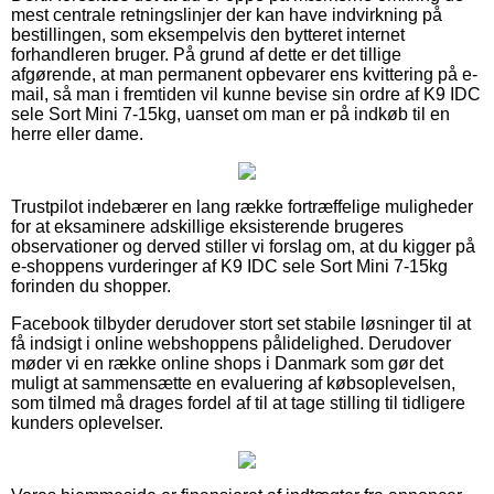
mest centrale retningslinjer der kan have indvirkning på
bestillingen, som eksempelvis den bytteret internet
forhandleren bruger. På grund af dette er det tillige
afgørende, at man permanent opbevarer ens kvittering på e-
mail, så man i fremtiden vil kunne bevise sin ordre af K9 IDC
sele Sort Mini 7-15kg, uanset om man er på indkøb til en
herre eller dame.
Trustpilot indebærer en lang række fortræffelige muligheder
for at eksaminere adskillige eksisterende brugeres
observationer og derved stiller vi forslag om, at du kigger på
e-shoppens vurderinger af K9 IDC sele Sort Mini 7-15kg
forinden du shopper.
Facebook tilbyder derudover stort set stabile løsninger til at
få indsigt i online webshoppens pålidelighed. Derudover
møder vi en række online shops i Danmark som gør det
muligt at sammensætte en evaluering af købsoplevelsen,
som tilmed må drages fordel af til at tage stilling til tidligere
kunders oplevelser.