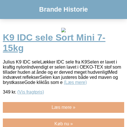
Brande Historie
K9 IDC sele Sort Mini 7-
15kg
Julius K9 IDC seleLækker IDC sele fra K9Selen er lavet i
kraftig nylonIndvendigt er selen lavet i OEKO-TEX stof som
tillader huden at ånde og er derved meget hudvenligtMed
indvævet reflekserSelen kan justeres både ved maven og
brystkasseGode kliklås som e
(Læs mere)
349
kr.
(Vis fragtpris)
Læs mere »
Køb nu »