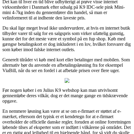
Det kan til hver en tid blive udbytterigt at prøve visse internet
virksomheder i Danmark efter udsalg på K9 IDC-sele pink Mini-
mini 4-7kg inden du gennemfører din handel, så man er
velinformeret til at indhente den laveste pris.
Du skal lige meget hvad ikke undervurdere, at hvis en internet butik
tilbyder varer til salg for en salgspris som virker ufattelig gunstig,
kunne det for det meste være et symbol på en fup shop. Køb med
gængse betalingskort er dog inkluderet i en lov, hvilket forsvarer dig
som køber imod falske internet outlets.
Generelt tilråder vi køb med kort eller betalinger med mobilen. Som
alternativ bør du anvende en afbetalingsløsning fra for eksempel
ViaBill, når du ser en fordel i at afbetale prisen over flere uger.
Før nogen køber i en Julius K9 webshop kan man utvivlsomt
gennemløbe deres vilkår, dog er det mange gange en tidskrævende
opgave.
En nemmere løsning kan være at se om e-firmaet er støttet af e-
mærket, eftersom det typisk er et kendetegn for at e-firmaet
overholder de officielle danske regler, foruden at online forretningen
løbende tilses af eksperter som er indført i vilkårene på området. Det
er en rigtig god lejlighed til en hjælpende hånd, for så vidt du skulle