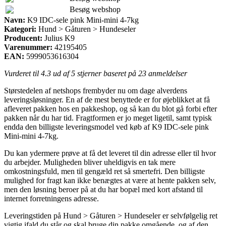
Besøg webshop
Navn:
K9 IDC-sele pink Mini-mini 4-7kg
Kategori:
Hund > Gåturen > Hundeseler
Producent:
Julius K9
Varenummer:
42195405
EAN:
5999053616304
Vurderet til
4.3
ud af 5 stjerner baseret på
23
anmeldelser
Størstedelen af netshops frembyder nu om dage alverdens
leveringsløsninger. En af de mest benyttede er for øjeblikket at få
afleveret pakken hos en pakkeshop, og så kan du blot gå forbi efter
pakken når du har tid. Fragtformen er jo meget ligetil, samt typisk
endda den billigste leveringsmodel ved køb af K9 IDC-sele pink
Mini-mini 4-7kg.
Du kan ydermere prøve at få det leveret til din adresse eller til hvor
du arbejder. Muligheden bliver uheldigvis en tak mere
omkostningsfuld, men til gengæld ret så smertefri. Den billigste
mulighed for fragt kan ikke benægtes at være at hente pakken selv,
men den løsning beroer på at du har bopæl med kort afstand til
internet forretningens adresse.
Leveringstiden på Hund > Gåturen > Hundeseler er selvfølgelig ret
vigtig ifald du står og skal bruge din pakke omgående, og af den