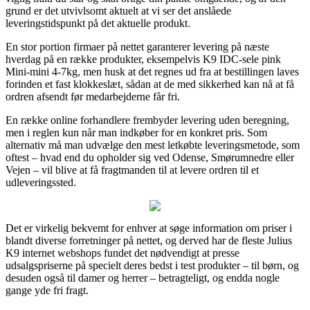
grund er det utvivlsomt aktuelt at vi ser det anslåede
leveringstidspunkt på det aktuelle produkt.
En stor portion firmaer på nettet garanterer levering på næste
hverdag på en række produkter, eksempelvis K9 IDC-sele pink
Mini-mini 4-7kg, men husk at det regnes ud fra at bestillingen laves
forinden et fast klokkeslæt, sådan at de med sikkerhed kan nå at få
ordren afsendt før medarbejderne får fri.
En række online forhandlere frembyder levering uden beregning,
men i reglen kun når man indkøber for en konkret pris. Som
alternativ må man udvælge den mest letkøbte leveringsmetode, som
oftest – hvad end du opholder sig ved Odense, Smørumnedre eller
Vejen – vil blive at få fragtmanden til at levere ordren til et
udleveringssted.
Det er virkelig bekvemt for enhver at søge information om priser i
blandt diverse forretninger på nettet, og derved har de fleste Julius
K9 internet webshops fundet det nødvendigt at presse
udsalgspriserne på specielt deres bedst i test produkter – til børn, og
desuden også til damer og herrer – betragteligt, og endda nogle
gange yde fri fragt.