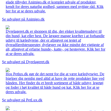
glade tilbyder Animigo.dk et komplet udvalg af produkter,
kendt for deres naturlig godhed, sammen med nyttige råd. Klik
her for at se deres udvalg.
Se udvalget på Animigo.dk
Dyrelageret.dk er shoppen til dig, der elsker kvalitetsudstyr til
din hund, kat eller hest. De lægger mange kræfter i at forhandle
udstyr til kæledyrene, der er afprøvet og testet af
dyreadfærdsterapeuter, dyrlæger og ikke mindst det vigtigste af
alt, afprøvet af erfarne hunde-, katte-, og hesteejere. Klik her for
at se deres udvalg.
Se udvalget på Dyrelageret.dk
Hos Petlux.dk gør de det nemt for dig at være kæledyrsejer. De
hjælper dig nemlig med altid at have de rette produkter lige ved
hånden. Her finder du et bredt sortiment af både udstyr, legetøj
og foder i høj kvalitet til både hund og kat. Klik her for at se
deres udvalg.
Se udvalget på PetLux.dk