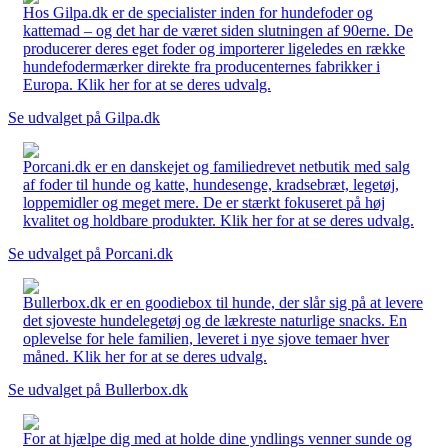
Hos Gilpa.dk er de specialister inden for hundefoder og
kattemad – og det har de været siden slutningen af 90erne. De
producerer deres eget foder og importerer ligeledes en række
hundefodermærker direkte fra producenternes fabrikker i
Europa. Klik her for at se deres udvalg.
Se udvalget på Gilpa.dk
Porcani.dk er en danskejet og familiedrevet netbutik med salg
af foder til hunde og katte, hundesenge, kradsebræt, legetøj,
loppemidler og meget mere. De er stærkt fokuseret på høj
kvalitet og holdbare produkter. Klik her for at se deres udvalg.
Se udvalget på Porcani.dk
Bullerbox.dk er en goodiebox til hunde, der slår sig på at levere
det sjoveste hundelegetøj og de lækreste naturlige snacks. En
oplevelse for hele familien, leveret i nye sjove temaer hver
måned. Klik her for at se deres udvalg.
Se udvalget på Bullerbox.dk
For at hjælpe dig med at holde dine yndlings venner sunde og