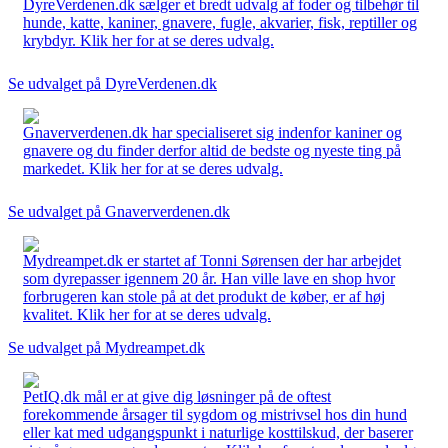
DyreVerdenen.dk sælger et bredt udvalg af foder og tilbehør til
hunde, katte, kaniner, gnavere, fugle, akvarier, fisk, reptiller og
krybdyr. Klik her for at se deres udvalg.
Se udvalget på DyreVerdenen.dk
Gnaververdenen.dk har specialiseret sig indenfor kaniner og
gnavere og du finder derfor altid de bedste og nyeste ting på
markedet. Klik her for at se deres udvalg.
Se udvalget på Gnaververdenen.dk
Mydreampet.dk er startet af Tonni Sørensen der har arbejdet
som dyrepasser igennem 20 år. Han ville lave en shop hvor
forbrugeren kan stole på at det produkt de køber, er af høj
kvalitet. Klik her for at se deres udvalg.
Se udvalget på Mydreampet.dk
PetIQ.dk mål er at give dig løsninger på de oftest
forekommende årsager til sygdom og mistrivsel hos din hund
eller kat med udgangspunkt i naturlige kosttilskud, der baserer