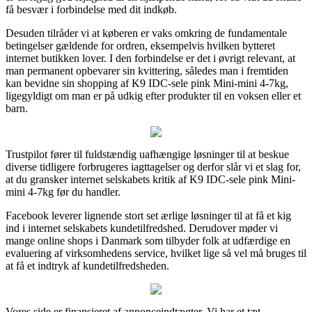
få besvær i forbindelse med dit indkøb.
Desuden tilråder vi at køberen er vaks omkring de fundamentale
betingelser gældende for ordren, eksempelvis hvilken bytteret
internet butikken lover. I den forbindelse er det i øvrigt relevant, at
man permanent opbevarer sin kvittering, således man i fremtiden
kan bevidne sin shopping af K9 IDC-sele pink Mini-mini 4-7kg,
ligegyldigt om man er på udkig efter produkter til en voksen eller et
barn.
Trustpilot fører til fuldstændig uafhængige løsninger til at beskue
diverse tidligere forbrugeres iagttagelser og derfor slår vi et slag for,
at du gransker internet selskabets kritik af K9 IDC-sele pink Mini-
mini 4-7kg før du handler.
Facebook leverer lignende stort set ærlige løsninger til at få et kig
ind i internet selskabets kundetilfredshed. Derudover møder vi
mange online shops i Danmark som tilbyder folk at udfærdige en
evaluering af virksomhedens service, hvilket lige så vel må bruges til
at få et indtryk af kundetilfredsheden.
Vores side er finansieret af annonceindtægter. Vi har et tæt