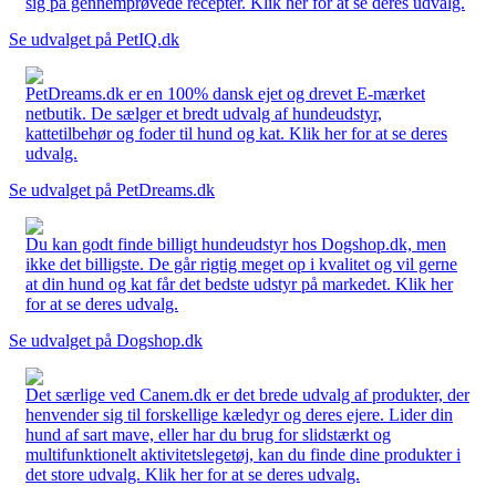
sig på gennemprøvede recepter. Klik her for at se deres udvalg.
Se udvalget på PetIQ.dk
PetDreams.dk er en 100% dansk ejet og drevet E-mærket
netbutik. De sælger et bredt udvalg af hundeudstyr,
kattetilbehør og foder til hund og kat. Klik her for at se deres
udvalg.
Se udvalget på PetDreams.dk
Du kan godt finde billigt hundeudstyr hos Dogshop.dk, men
ikke det billigste. De går rigtig meget op i kvalitet og vil gerne
at din hund og kat får det bedste udstyr på markedet. Klik her
for at se deres udvalg.
Se udvalget på Dogshop.dk
Det særlige ved Canem.dk er det brede udvalg af produkter, der
henvender sig til forskellige kæledyr og deres ejere. Lider din
hund af sart mave, eller har du brug for slidstærkt og
multifunktionelt aktivitetslegetøj, kan du finde dine produkter i
det store udvalg. Klik her for at se deres udvalg.