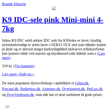
Brande Historie
K9 IDC-sele pink Mini-mini 4-
7kg
Julius K9 IDC seleLækker IDC sele fra K9Selen er lavet i kraftig
nylonIndvendigt er selen lavet i OEKO-TEX stof som tillader huden
at ånde og er derved meget hudvenligtMed indvævet reflekserSelen
kan justeres både ved maven og brystkasseGode kliklås som e
(Læs
mere)
319
kr.
(Vis fragtpris)
Læs mere »
Køb nu »
De mest populære dyrewebshops i øjeblikket er
Gilpa.dk
,
Porcani.dk
,
Bullerbox.dk
,
Animigo.dk
,
Dyrelageret.dk
,
PetLux.dk
og
DyreVerdenen.dk
, som alle har et stort sortiment til gode priser.