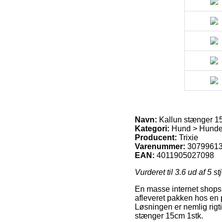
Navn:
Kallun stænger 1
Kategori:
Hund > Hunde 
Producent:
Trixie
Varenummer:
3079961
EAN:
4011905027098
Vurderet til
3.6
ud af 5 st
En masse internet shops t
afleveret pakken hos en p
Løsningen er nemlig rigti
stænger 15cm 1stk.