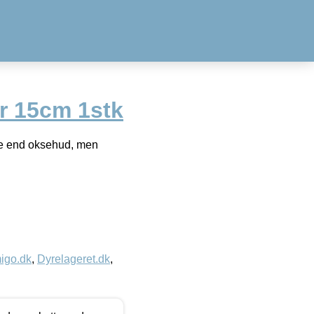
r 15cm 1stk
de end oksehud, men
igo.dk
,
Dyrelageret.dk
,