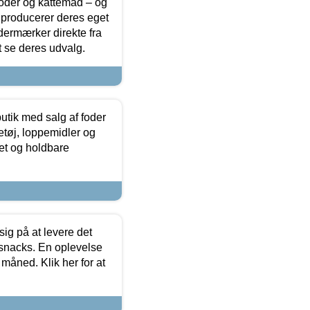
foder og kattemad – og
 producerer deres eget
dermærker direkte fra
t se deres udvalg.
utik med salg af foder
etøj, loppemidler og
tet og holdbare
sig på at levere det
 snacks. En oplevelse
 måned. Klik her for at