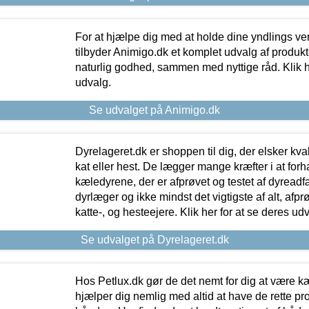
For at hjælpe dig med at holde dine yndlings v
tilbyder Animigo.dk et komplet udvalg af produkte
naturlig godhed, sammen med nyttige råd. Klik he
udvalg.
Se udvalget på Animigo.dk
Dyrelageret.dk er shoppen til dig, der elsker kvali
kat eller hest. De lægger mange kræfter i at forha
kæledyrene, der er afprøvet og testet af dyreadf
dyrlæger og ikke mindst det vigtigste af alt, afpr
katte-, og hesteejere. Klik her for at se deres udv
Se udvalget på Dyrelageret.dk
Hos Petlux.dk gør de det nemt for dig at være k
hjælper dig nemlig med altid at have de rette pr