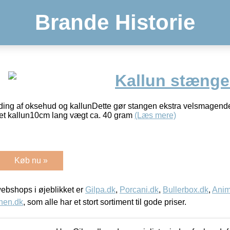
Brande Historie
Kallun stænge
nding af oksehud og kallunDette gør stangen ekstra velsmagen
ret kallun10cm lang vægt ca. 40 gram
(Læs mere)
Køb nu »
bshops i øjeblikket er
Gilpa.dk
,
Porcani.dk
,
Bullerbox.dk
,
Anim
nen.dk
, som alle har et stort sortiment til gode priser.