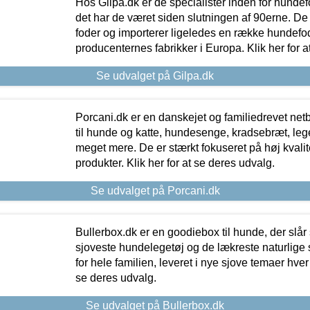
Hos Gilpa.dk er de specialister inden for hunde
det har de været siden slutningen af 90erne. De
foder og importerer ligeledes en række hundefo
producenternes fabrikker i Europa. Klik her for a
Se udvalget på Gilpa.dk
Porcani.dk er en danskejet og familiedrevet netb
til hunde og katte, hundesenge, kradsebræt, leg
meget mere. De er stærkt fokuseret på høj kvali
produkter. Klik her for at se deres udvalg.
Se udvalget på Porcani.dk
Bullerbox.dk er en goodiebox til hunde, der slår 
sjoveste hundelegetøj og de lækreste naturlige
for hele familien, leveret i nye sjove temaer hver
se deres udvalg.
Se udvalget på Bullerbox.dk