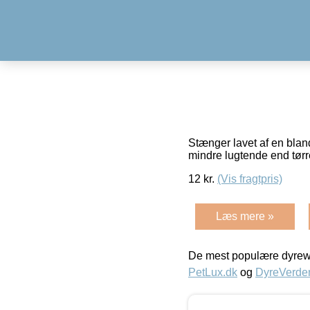
Stænger lavet af en bla
mindre lugtende end tør
12
kr.
(Vis fragtpris)
Læs mere »
De mest populære dyrewe
PetLux.dk
og
DyreVerde