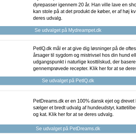
dyrepasser igennem 20 år. Han ville lave en sh
kan stole på at det produkt de køber, er af høj kval
deres udvalg.
Se udvalget på Mydreampet.dk
PetIQ.dk mål er at give dig løsninger på de oft
årsager til sygdom og mistrivsel hos din hund el
udgangspunkt i naturlige kosttilskud, der basere
gennemprøvede recepter. Klik her for at se dere
Se udvalget på PetIQ.dk
PetDreams.dk er en 100% dansk ejet og drevet 
sælger et bredt udvalg af hundeudstyr, kattetilbe
og kat. Klik her for at se deres udvalg.
Se udvalget på PetDreams.dk