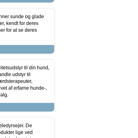
enner sunde og glade
r, kendt for deres
r for at se deres
tetsudstyr til din hund,
ndle udstyr til
ærdsterapeuter,
øvet af erfarne hunde-,
alg.
æledyrsejer. De
odukter lige ved