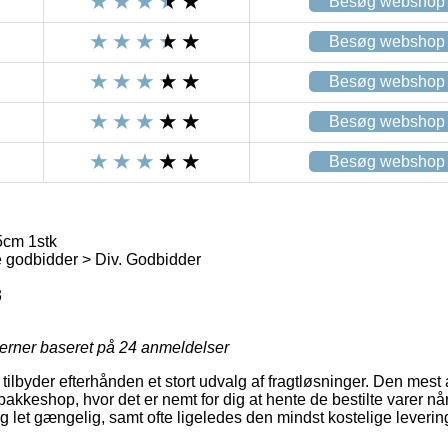
Besøg webshop
Besøg webshop
Besøg webshop
Besøg webshop
Besøg webshop
5cm 1stk
godbidder > Div. Godbidder
3
jerner baseret på
24
anmeldelser
ilbyder efterhånden et stort udvalg af fragtløsninger. Den mest 
akkeshop, hvor det er nemt for dig at hente de bestilte varer når
g let gængelig, samt ofte ligeledes den mindst kostelige leveri