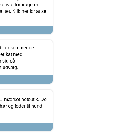
op hvor forbrugeren
itet. Klik her for at se
est forekommende
ler kat med
r sig på
s udvalg.
E-mærket netbutik. De
hør og foder til hund