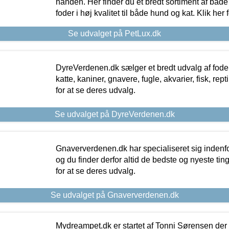
hånden. Her finder du et bredt sortiment af både 
foder i høj kvalitet til både hund og kat. Klik her
Se udvalget på PetLux.dk
DyreVerdenen.dk sælger et bredt udvalg af foder 
katte, kaniner, gnavere, fugle, akvarier, fisk, repti
for at se deres udvalg.
Se udvalget på DyreVerdenen.dk
Gnaververdenen.dk har specialiseret sig indenf
og du finder derfor altid de bedste og nyeste tin
for at se deres udvalg.
Se udvalget på Gnaververdenen.dk
Mydreampet.dk er startet af Tonni Sørensen der