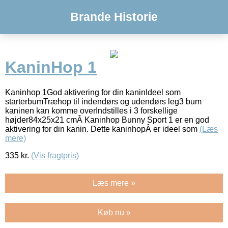
Brande Historie
KaninHop 1
Kaninhop 1God aktivering for din kaninIdeel som
starterbumTræhop til indendørs og udendørs leg3 bum
kaninen kan komme overIndstilles i 3 forskellige
højder84x25x21 cmÂ Kaninhop Bunny Sport 1 er en god
aktivering for din kanin. Dette kaninhopÂ er ideel som
(Læs
mere)
335
kr.
(Vis fragtpris)
Læs mere »
Køb nu »