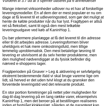
Vurderet til
3.7
ud af 5 stjerner baseret på
6
anmeldelser
Mange internet virksomheder udlover nu et hav af forskellige
leveringsmodeller. En af dem der er mest populær er nu om
dage at få leveret til et udleveringssted, som gør det muligt at
hente de købte produkter når du har lyst. Fragttypen er altså
ret så fleksibel, samt tit også den mest letkøbte
leveringsudgave ved køb af KaninHop 1.
Du bør ydermere planlægge at få det leveret til din adresse
eller til dit arbejdes adresse. Leveringsformen bliver
uheldigvis et hak mere omkostningsfuld, men tillige
temmelig uproblematisk. Den mest betalelige løsning til
levering er utvivlsomt at du selv henter produkterne, men
den mulighed nødvendiggør at du fysisk befinder dig
nærved e-shoppens lager.
Fragtperioden på Gnaver > Leg & aktivering er selvfølgelig
ekstremt bestemmende ifald vi skal bruge varerne lige om
lidt, så herved er det uden tvivl klogt at du gransker den
forventede leveringstid ved det relevante produkt.
En stor portion forretninger på nettet yder muligheden for
dag-til-dag levering på en lang række varer, eksempelvis
KaninHop 1, men det beroer på at bestillingen realiseres
inden et fastslået klokkeslæt, således at de garanteret kan