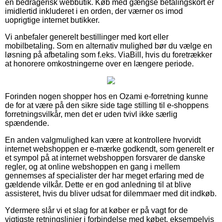
en bedragerisk webbutik. Køb med gængse betalingskort er
imidlertid inkluderet i en orden, der værner os imod
uoprigtige internet butikker.
Vi anbefaler generelt bestillinger med kort eller
mobilbetaling. Som en alternativ mulighed bør du vælge en
løsning på afbetaling som f.eks. ViaBill, hvis du foretrækker
at honorere omkostningerne over en længere periode.
Forinden nogen shopper hos en Ozami e-forretning kunne
de for at være på den sikre side tage stilling til e-shoppens
forretningsvilkår, men det er uden tvivl ikke særlig
spændende.
En anden valgmulighed kan være at kontrollere hvorvidt
internet webshoppen er e-mærke godkendt, som generelt er
et sympol på at internet webshoppen forsvarer de danske
regler, og at online webshoppen en gang i mellem
gennemses af specialister der har meget erfaring med de
gældende vilkår. Dette er en god anledning til at blive
assisteret, hvis du bliver udsat for dilemmaer med dit indkøb.
Ydermere slår vi et slag for at køber er på vagt for de
vigtigste retningslinjer i forbindelse med købet, eksempelvis