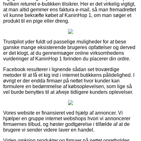
hvilken returret e-butikken tilsikrer. Her er det virkelig vigtigt,
at man altid gemmer ens faktura e-mail, så man fremadrettet
vil kunne bekræfte købet af KaninHop 1, om man søger et
produkt til en pige eller dreng.
Trustpilot yder fuldt ud passelige muligheder for at bese
ganske mange eksisterende brugeres opfattelser og derved
er det klogt, at du gennemsøger online virksomhedens
vurderinger af KaninHop 1 forinden du placerer din ordre.
Facebook resulterer i lignende sådan set troværdige
metoder til at få et kig ind i internet butikkens pålidelighed. I
øvrigt er der endda firmaer på nettet hvor kunder kan
formulere en bedømmelse af købsoplevelsen, som lige så
vel burde benyttes til at afveje tidligere kunders oplevelser.
Vores website er finansieret ved hjælp af annoncer. Vi
hjælper en gruppe internet webshops hvori vi annoncerer
firmaernes tilbud, og høster godtgørelse i tilfælde af at de
brugere vi sender videre laver en handel.
Viden omkring produkter og firmaer på nettet opretholdes