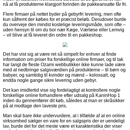
nå at få produkterne klargjort forinden de pakkeansatte får fri.
Flere firmaer på nettet byder på gebyrfri levering, men ofte
kun såfremt der købes for et præcist beløb. Derudover burde
du overveje den mindst kostelige leveringsmåde, som ofte –
uden hensyn til om du bor nær Køge, Værløse eller Lemvig
– vil blive at få leveret din ordre til en pakkeshop.
Det har vist sig at være ret så simpelt for enhver at finde
information om priser fra forskellige online firmaer, og til tak
har langt de fleste Ozami webbutikker ikke kunne lade være
med at nedbringe salgsværdien på produkterne – til børn og
babyer, og samtidig til kvinder og mænd – kolossalt, og
endda nogle gange sikre levering uden gebyr.
Det kan imidlertid vise sig fordelagtigt at kontrollere nogle
forskellige online forhandlere efter udsalg på KaninHop 1
inden du gennemfører dit køb, således at man er skråsikker
på at modtage den laveste pris.
Man skal bare ikke undervurdere, at i tilfælde af at en online
virksomhed sælger en vare for en salgspris der er uendeligt
lav, burde det for det meste være et karakteristika der viser