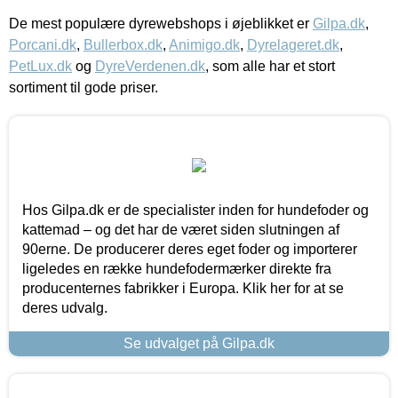
De mest populære dyrewebshops i øjeblikket er
Gilpa.dk
,
Porcani.dk
,
Bullerbox.dk
,
Animigo.dk
,
Dyrelageret.dk
,
PetLux.dk
og
DyreVerdenen.dk
, som alle har et stort
sortiment til gode priser.
Hos Gilpa.dk er de specialister inden for hundefoder og
kattemad – og det har de været siden slutningen af
90erne. De producerer deres eget foder og importerer
ligeledes en række hundefodermærker direkte fra
producenternes fabrikker i Europa. Klik her for at se
deres udvalg.
Se udvalget på Gilpa.dk