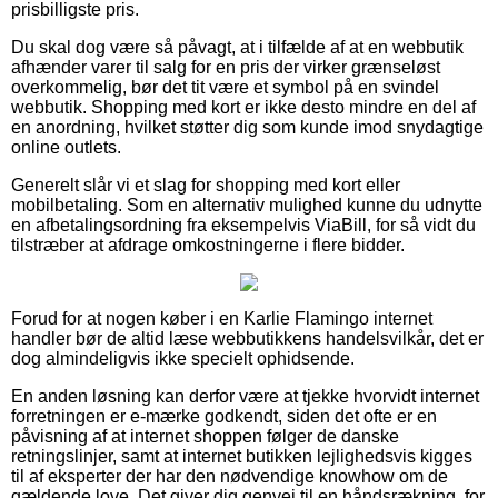
prisbilligste pris.
Du skal dog være så påvagt, at i tilfælde af at en webbutik
afhænder varer til salg for en pris der virker grænseløst
overkommelig, bør det tit være et symbol på en svindel
webbutik. Shopping med kort er ikke desto mindre en del af
en anordning, hvilket støtter dig som kunde imod snydagtige
online outlets.
Generelt slår vi et slag for shopping med kort eller
mobilbetaling. Som en alternativ mulighed kunne du udnytte
en afbetalingsordning fra eksempelvis ViaBill, for så vidt du
tilstræber at afdrage omkostningerne i flere bidder.
Forud for at nogen køber i en Karlie Flamingo internet
handler bør de altid læse webbutikkens handelsvilkår, det er
dog almindeligvis ikke specielt ophidsende.
En anden løsning kan derfor være at tjekke hvorvidt internet
forretningen er e-mærke godkendt, siden det ofte er en
påvisning af at internet shoppen følger de danske
retningslinjer, samt at internet butikken lejlighedsvis kigges
til af eksperter der har den nødvendige knowhow om de
gældende love. Det giver dig genvej til en håndsrækning, for