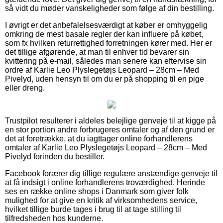
så vidt du møder vanskeligheder som følge af din bestilling.
I øvrigt er det anbefalelsesværdigt at køber er omhyggelig
omkring de mest basale regler der kan influere på købet,
som fx hvilken returrettighed forretningen kører med. Her er
det tillige afgørende, at man til enhver tid bevarer sin
kvittering på e-mail, således man senere kan eftervise sin
ordre af Karlie Leo Plyslegetøjs Leopard – 28cm – Med
Pivelyd, uden hensyn til om du er på shopping til en pige
eller dreng.
Trustpilot resulterer i aldeles belejlige genveje til at kigge på
en stor portion andre forbrugeres omtaler og af den grund er
det at foretrække, at du iagttager online forhandlerens
omtaler af Karlie Leo Plyslegetøjs Leopard – 28cm – Med
Pivelyd forinden du bestiller.
Facebook forærer dig tillige regulære anstændige genveje til
at få indsigt i online forhandlerens troværdighed. Herinde
ses en række online shops i Danmark som giver folk
mulighed for at give en kritik af virksomhedens service,
hvilket tillige burde tages i brug til at tage stilling til
tilfredsheden hos kunderne.