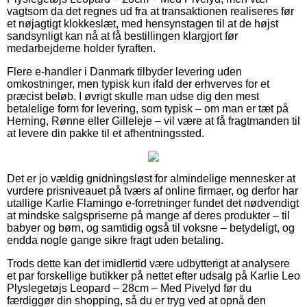
vagtsom da det regnes ud fra at transaktionen realiseres før
et nøjagtigt klokkeslæt, med hensynstagen til at de højst
sandsynligt kan nå at få bestillingen klargjort før
medarbejderne holder fyraften.
Flere e-handler i Danmark tilbyder levering uden
omkostninger, men typisk kun ifald der erhverves for et
præcist beløb. I øvrigt skulle man udse dig den mest
betalelige form for levering, som typisk – om man er tæt på
Herning, Rønne eller Gilleleje – vil være at få fragtmanden til
at levere din pakke til et afhentningssted.
Det er jo vældig gnidningsløst for almindelige mennesker at
vurdere prisniveauet på tværs af online firmaer, og derfor har
utallige Karlie Flamingo e-forretninger fundet det nødvendigt
at mindske salgspriserne på mange af deres produkter – til
babyer og børn, og samtidig også til voksne – betydeligt, og
endda nogle gange sikre fragt uden betaling.
Trods dette kan det imidlertid være udbytterigt at analysere
et par forskellige butikker på nettet efter udsalg på Karlie Leo
Plyslegetøjs Leopard – 28cm – Med Pivelyd før du
færdiggør din shopping, så du er tryg ved at opnå den