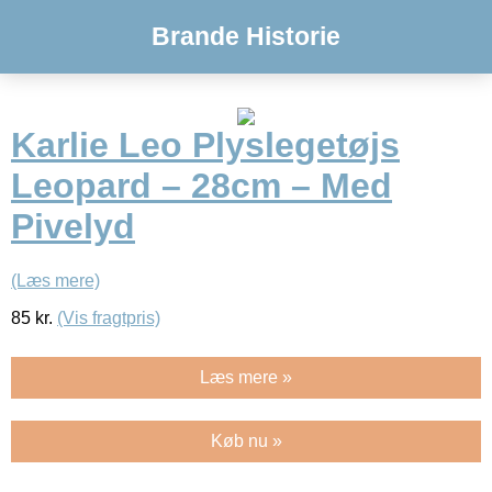
Brande Historie
Karlie Leo Plyslegetøjs
Leopard – 28cm – Med
Pivelyd
(Læs mere)
85
kr.
(Vis fragtpris)
Læs mere »
Køb nu »