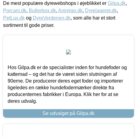
De mest populære dyrewebshops i øjeblikket er
Gilpa.dk
,
Porcani.dk
,
Bullerbox.dk
,
Animigo.dk
,
Dyrelageret.dk
,
PetLux.dk
og
DyreVerdenen.dk
, som alle har et stort
sortiment til gode priser.
Hos Gilpa.dk er de specialister inden for hundefoder og
kattemad – og det har de været siden slutningen af
90erne. De producerer deres eget foder og importerer
ligeledes en række hundefodermærker direkte fra
producenternes fabrikker i Europa. Klik her for at se
deres udvalg.
Se udvalget på Gilpa.dk