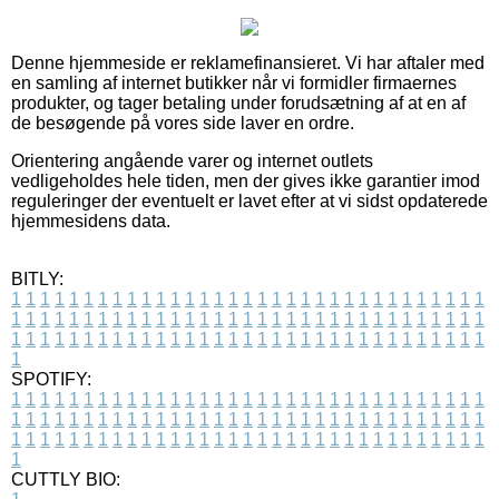
Denne hjemmeside er reklamefinansieret. Vi har aftaler med
en samling af internet butikker når vi formidler firmaernes
produkter, og tager betaling under forudsætning af at en af
de besøgende på vores side laver en ordre.
Orientering angående varer og internet outlets
vedligeholdes hele tiden, men der gives ikke garantier imod
reguleringer der eventuelt er lavet efter at vi sidst opdaterede
hjemmesidens data.
BITLY:
1
1
1
1
1
1
1
1
1
1
1
1
1
1
1
1
1
1
1
1
1
1
1
1
1
1
1
1
1
1
1
1
1
1
1
1
1
1
1
1
1
1
1
1
1
1
1
1
1
1
1
1
1
1
1
1
1
1
1
1
1
1
1
1
1
1
1
1
1
1
1
1
1
1
1
1
1
1
1
1
1
1
1
1
1
1
1
1
1
1
1
1
1
1
1
1
1
1
1
1
SPOTIFY:
1
1
1
1
1
1
1
1
1
1
1
1
1
1
1
1
1
1
1
1
1
1
1
1
1
1
1
1
1
1
1
1
1
1
1
1
1
1
1
1
1
1
1
1
1
1
1
1
1
1
1
1
1
1
1
1
1
1
1
1
1
1
1
1
1
1
1
1
1
1
1
1
1
1
1
1
1
1
1
1
1
1
1
1
1
1
1
1
1
1
1
1
1
1
1
1
1
1
1
1
CUTTLY BIO: