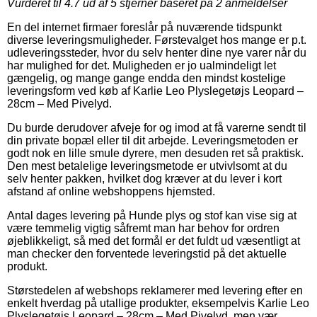
Vurderet til
4.7
ud af 5 stjerner baseret på
2
anmeldelser
En del internet firmaer foreslår på nuværende tidspunkt
diverse leveringsmuligheder. Førstevalget hos mange er p.t.
udleveringssteder, hvor du selv henter dine nye varer når du
har mulighed for det. Muligheden er jo ualmindeligt let
gængelig, og mange gange endda den mindst kostelige
leveringsform ved køb af Karlie Leo Plyslegetøjs Leopard –
28cm – Med Pivelyd.
Du burde derudover afveje for og imod at få varerne sendt til
din private bopæl eller til dit arbejde. Leveringsmetoden er
godt nok en lille smule dyrere, men desuden ret så praktisk.
Den mest betalelige leveringsmetode er utvivlsomt at du
selv henter pakken, hvilket dog kræver at du lever i kort
afstand af online webshoppens hjemsted.
Antal dages levering på Hunde plys og stof kan vise sig at
være temmelig vigtig såfremt man har behov for ordren
øjeblikkeligt, så med det formål er det fuldt ud væsentligt at
man checker den forventede leveringstid på det aktuelle
produkt.
Størstedelen af webshops reklamerer med levering efter en
enkelt hverdag på utallige produkter, eksempelvis Karlie Leo
Plyslegetøjs Leopard – 28cm – Med Pivelyd, men vær