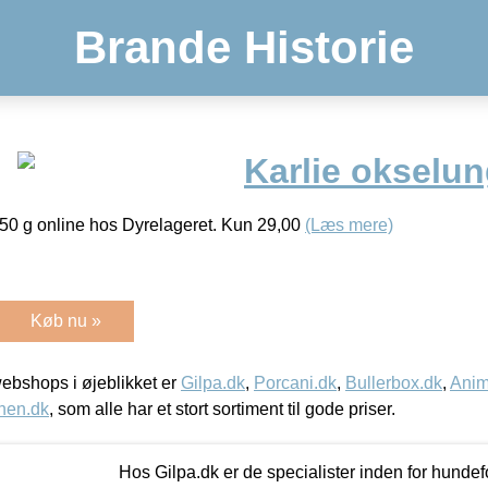
Brande Historie
Karlie okselun
150 g online hos Dyrelageret. Kun 29,00
(Læs mere)
Køb nu »
bshops i øjeblikket er
Gilpa.dk
,
Porcani.dk
,
Bullerbox.dk
,
Anim
nen.dk
, som alle har et stort sortiment til gode priser.
Hos Gilpa.dk er de specialister inden for hunde