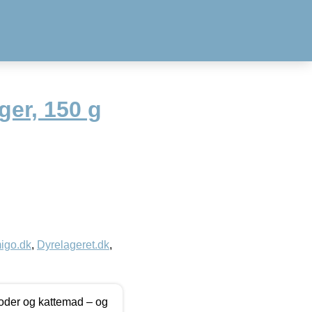
ger, 150 g
igo.dk
,
Dyrelageret.dk
,
foder og kattemad – og