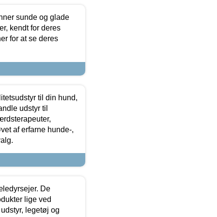
enner sunde og glade
r, kendt for deres
r for at se deres
tetsudstyr til din hund,
ndle udstyr til
ærdsterapeuter,
øvet af erfarne hunde-,
alg.
æledyrsejer. De
odukter lige ved
udstyr, legetøj og