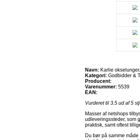
Navn:
Karlie okselunger
Kategori:
Godbidder & 
Producent:
Varenummer:
5539
EAN:
Vurderet til
3.5
ud af 5 st
Masser af netshops tilby
udleveringssteder, som gi
praktisk, samt oftest til
Du bør på samme måde udse