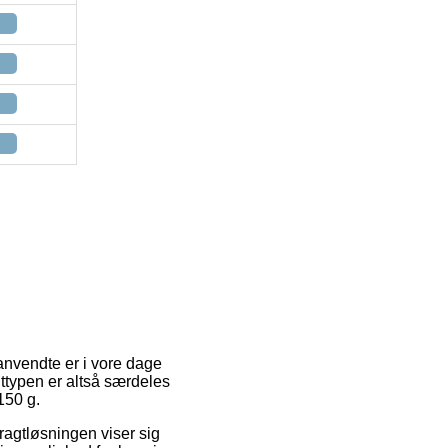
anvendte er i vore dage
agttypen er altså særdeles
150 g.
Fragtløsningen viser sig