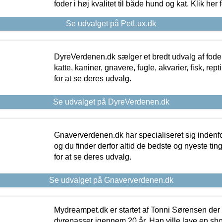
foder i høj kvalitet til både hund og kat. Klik her
Se udvalget på PetLux.dk
DyreVerdenen.dk sælger et bredt udvalg af foder 
katte, kaniner, gnavere, fugle, akvarier, fisk, repti
for at se deres udvalg.
Se udvalget på DyreVerdenen.dk
Gnaververdenen.dk har specialiseret sig indenf
og du finder derfor altid de bedste og nyeste tin
for at se deres udvalg.
Se udvalget på Gnaververdenen.dk
Mydreampet.dk er startet af Tonni Sørensen der
dyrepasser igennem 20 år. Han ville lave en sh