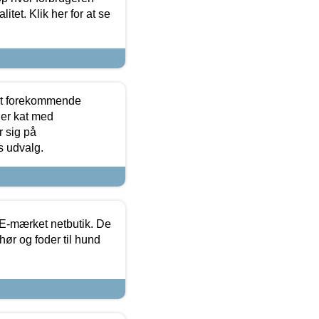
itet. Klik her for at se
est forekommende
ler kat med
r sig på
s udvalg.
E-mærket netbutik. De
hør og foder til hund