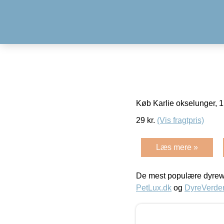
Køb Karlie okselunger, 
29
kr.
(Vis fragtpris)
Læs mere »
De mest populære dyrewe
PetLux.dk
og
DyreVerde