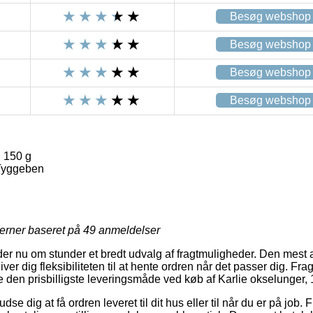
Besøg webshop
Besøg webshop
Besøg webshop
Besøg webshop
, 150 g
Tyggeben
jerner baseret på
49
anmeldelser
der nu om stunder et bredt udvalg af fragtmuligheder. Den mest 
ver dig fleksibiliteten til at hente ordren når det passer dig. Fr
lige den prisbilligste leveringsmåde ved køb af Karlie okselunger, 
 dig at få ordren leveret til dit hus eller til når du er på job. 