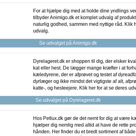
For at hjælpe dig med at holde dine yndlings v
tilbyder Animigo.dk et komplet udvalg af produkte
naturlig godhed, sammen med nyttige råd. Klik he
udvalg.
Se udvalget på Animigo.dk
Dyrelageret.dk er shoppen til dig, der elsker kvali
kat eller hest. De lægger mange kræfter i at forha
kæledyrene, der er afprøvet og testet af dyreadf
dyrlæger og ikke mindst det vigtigste af alt, afpr
katte-, og hesteejere. Klik her for at se deres udv
Se udvalget på Dyrelageret.dk
Hos Petlux.dk gør de det nemt for dig at være k
hjælper dig nemlig med altid at have de rette pr
hånden. Her finder du et bredt sortiment af både 