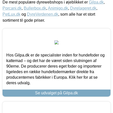
De mest populære dyrewebshops i øjeblikket er
Gilpa.dk
,
Porcani.dk
,
Bullerbox.dk
,
Animigo.dk
,
Dyrelageret.dk
,
PetLux.dk
og
DyreVerdenen.dk
, som alle har et stort
sortiment til gode priser.
Hos Gilpa.dk er de specialister inden for hundefoder og
kattemad – og det har de været siden slutningen af
90erne. De producerer deres eget foder og importerer
ligeledes en række hundefodermærker direkte fra
producenternes fabrikker i Europa. Klik her for at se
deres udvalg.
Se udvalget på Gilpa.dk