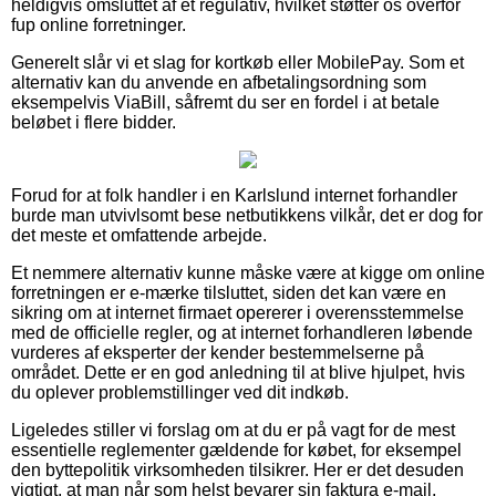
heldigvis omsluttet af et regulativ, hvilket støtter os overfor
fup online forretninger.
Generelt slår vi et slag for kortkøb eller MobilePay. Som et
alternativ kan du anvende en afbetalingsordning som
eksempelvis ViaBill, såfremt du ser en fordel i at betale
beløbet i flere bidder.
Forud for at folk handler i en Karlslund internet forhandler
burde man utvivlsomt bese netbutikkens vilkår, det er dog for
det meste et omfattende arbejde.
Et nemmere alternativ kunne måske være at kigge om online
forretningen er e-mærke tilsluttet, siden det kan være en
sikring om at internet firmaet opererer i overensstemmelse
med de officielle regler, og at internet forhandleren løbende
vurderes af eksperter der kender bestemmelserne på
området. Dette er en god anledning til at blive hjulpet, hvis
du oplever problemstillinger ved dit indkøb.
Ligeledes stiller vi forslag om at du er på vagt for de mest
essentielle reglementer gældende for købet, for eksempel
den byttepolitik virksomheden tilsikrer. Her er det desuden
vigtigt, at man når som helst bevarer sin faktura e-mail,