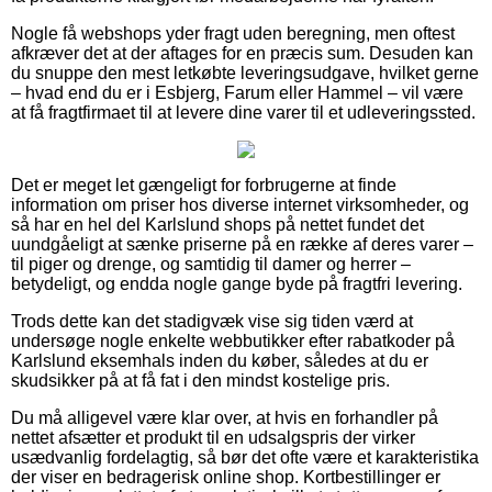
Nogle få webshops yder fragt uden beregning, men oftest
afkræver det at der aftages for en præcis sum. Desuden kan
du snuppe den mest letkøbte leveringsudgave, hvilket gerne
– hvad end du er i Esbjerg, Farum eller Hammel – vil være
at få fragtfirmaet til at levere dine varer til et udleveringssted.
Det er meget let gængeligt for forbrugerne at finde
information om priser hos diverse internet virksomheder, og
så har en hel del Karlslund shops på nettet fundet det
uundgåeligt at sænke priserne på en række af deres varer –
til piger og drenge, og samtidig til damer og herrer –
betydeligt, og endda nogle gange byde på fragtfri levering.
Trods dette kan det stadigvæk vise sig tiden værd at
undersøge nogle enkelte webbutikker efter rabatkoder på
Karlslund eksemhals inden du køber, således at du er
skudsikker på at få fat i den mindst kostelige pris.
Du må alligevel være klar over, at hvis en forhandler på
nettet afsætter et produkt til en udsalgspris der virker
usædvanlig fordelagtig, så bør det ofte være et karakteristika
der viser en bedragerisk online shop. Kortbestillinger er