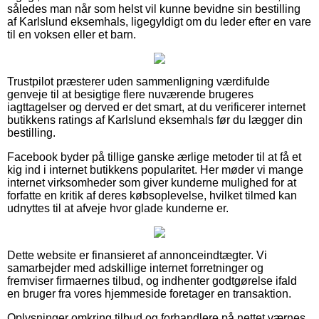
således man når som helst vil kunne bevidne sin bestilling
af Karlslund eksemhals, ligegyldigt om du leder efter en vare
til en voksen eller et barn.
Trustpilot præsterer uden sammenligning værdifulde
genveje til at besigtige flere nuværende brugeres
iagttagelser og derved er det smart, at du verificerer internet
butikkens ratings af Karlslund eksemhals før du lægger din
bestilling.
Facebook byder på tillige ganske ærlige metoder til at få et
kig ind i internet butikkens popularitet. Her møder vi mange
internet virksomheder som giver kunderne mulighed for at
forfatte en kritik af deres købsoplevelse, hvilket tilmed kan
udnyttes til at afveje hvor glade kunderne er.
Dette website er finansieret af annonceindtægter. Vi
samarbejder med adskillige internet forretninger og
fremviser firmaernes tilbud, og indhenter godtgørelse ifald
en bruger fra vores hjemmeside foretager en transaktion.
Oplysninger omkring tilbud og forhandlere på nettet værnes