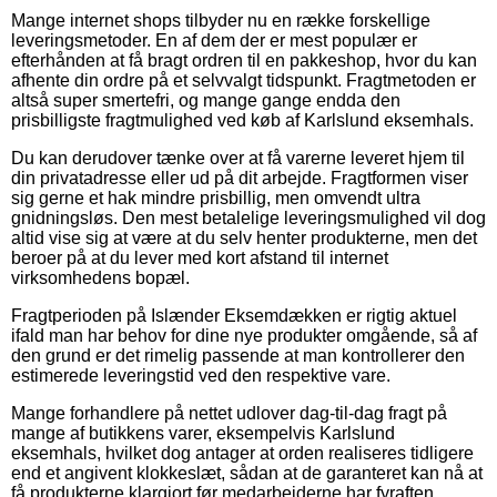
Mange internet shops tilbyder nu en række forskellige
leveringsmetoder. En af dem der er mest populær er
efterhånden at få bragt ordren til en pakkeshop, hvor du kan
afhente din ordre på et selvvalgt tidspunkt. Fragtmetoden er
altså super smertefri, og mange gange endda den
prisbilligste fragtmulighed ved køb af Karlslund eksemhals.
Du kan derudover tænke over at få varerne leveret hjem til
din privatadresse eller ud på dit arbejde. Fragtformen viser
sig gerne et hak mindre prisbillig, men omvendt ultra
gnidningsløs. Den mest betalelige leveringsmulighed vil dog
altid vise sig at være at du selv henter produkterne, men det
beroer på at du lever med kort afstand til internet
virksomhedens bopæl.
Fragtperioden på Islænder Eksemdækken er rigtig aktuel
ifald man har behov for dine nye produkter omgående, så af
den grund er det rimelig passende at man kontrollerer den
estimerede leveringstid ved den respektive vare.
Mange forhandlere på nettet udlover dag-til-dag fragt på
mange af butikkens varer, eksempelvis Karlslund
eksemhals, hvilket dog antager at orden realiseres tidligere
end et angivent klokkeslæt, sådan at de garanteret kan nå at
få produkterne klargjort før medarbejderne har fyraften.