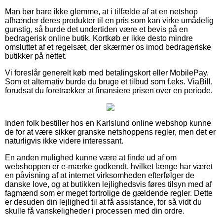
Man bør bare ikke glemme, at i tilfælde af at en netshop
afhænder deres produkter til en pris som kan virke umådelig
gunstig, så burde det undertiden være et bevis på en
bedragerisk online butik. Kortkøb er ikke desto mindre
omsluttet af et regelsæt, der skærmer os imod bedrageriske
butikker på nettet.
Vi foreslår generelt køb med betalingskort eller MobilePay.
Som et alternativ burde du bruge et tilbud som f.eks. ViaBill,
forudsat du foretrækker at finansiere prisen over en periode.
Inden folk bestiller hos en Karlslund online webshop kunne
de for at være sikker granske netshoppens regler, men det er
naturligvis ikke videre interessant.
En anden mulighed kunne være at finde ud af om
webshoppen er e-mærke godkendt, hvilket længe har været
en påvisning af at internet virksomheden efterfølger de
danske love, og at butikken lejlighedsvis føres tilsyn med af
fagmænd som er meget fortrolige de gældende regler. Dette
er desuden din lejlighed til at få assistance, for så vidt du
skulle få vanskeligheder i processen med din ordre.