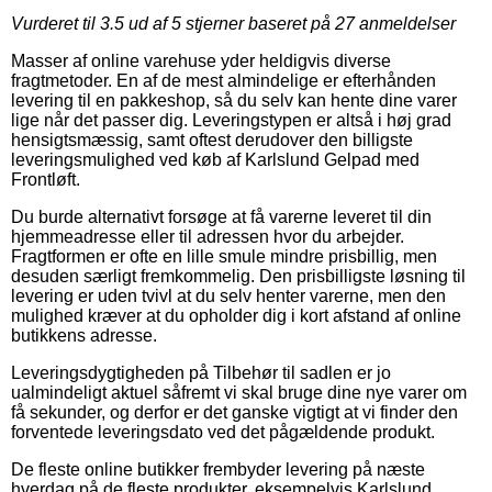
Vurderet til
3.5
ud af 5 stjerner baseret på
27
anmeldelser
Masser af online varehuse yder heldigvis diverse
fragtmetoder. En af de mest almindelige er efterhånden
levering til en pakkeshop, så du selv kan hente dine varer
lige når det passer dig. Leveringstypen er altså i høj grad
hensigtsmæssig, samt oftest derudover den billigste
leveringsmulighed ved køb af Karlslund Gelpad med
Frontløft.
Du burde alternativt forsøge at få varerne leveret til din
hjemmeadresse eller til adressen hvor du arbejder.
Fragtformen er ofte en lille smule mindre prisbillig, men
desuden særligt fremkommelig. Den prisbilligste løsning til
levering er uden tvivl at du selv henter varerne, men den
mulighed kræver at du opholder dig i kort afstand af online
butikkens adresse.
Leveringsdygtigheden på Tilbehør til sadlen er jo
ualmindeligt aktuel såfremt vi skal bruge dine nye varer om
få sekunder, og derfor er det ganske vigtigt at vi finder den
forventede leveringsdato ved det pågældende produkt.
De fleste online butikker frembyder levering på næste
hverdag på de fleste produkter, eksempelvis Karlslund