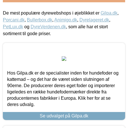
De mest populære dyrewebshops i øjeblikket er
Gilpa.dk
,
Porcani.dk
,
Bullerbox.dk
,
Animigo.dk
,
Dyrelageret.dk
,
PetLux.dk
og
DyreVerdenen.dk
, som alle har et stort
sortiment til gode priser.
Hos Gilpa.dk er de specialister inden for hundefoder og
kattemad – og det har de været siden slutningen af
90erne. De producerer deres eget foder og importerer
ligeledes en række hundefodermærker direkte fra
producenternes fabrikker i Europa. Klik her for at se
deres udvalg.
Se udvalget på Gilpa.dk