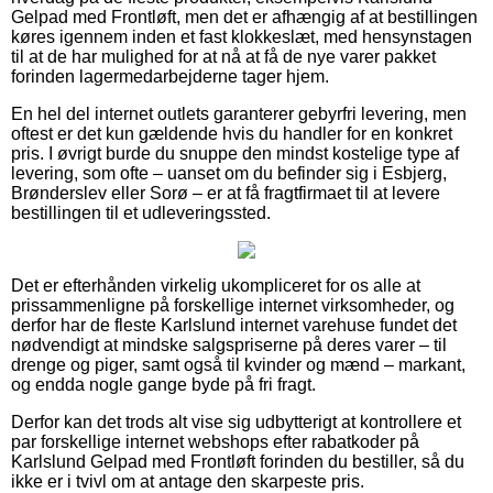
Gelpad med Frontløft, men det er afhængig af at bestillingen
køres igennem inden et fast klokkeslæt, med hensynstagen
til at de har mulighed for at nå at få de nye varer pakket
forinden lagermedarbejderne tager hjem.
En hel del internet outlets garanterer gebyrfri levering, men
oftest er det kun gældende hvis du handler for en konkret
pris. I øvrigt burde du snuppe den mindst kostelige type af
levering, som ofte – uanset om du befinder sig i Esbjerg,
Brønderslev eller Sorø – er at få fragtfirmaet til at levere
bestillingen til et udleveringssted.
Det er efterhånden virkelig ukompliceret for os alle at
prissammenligne på forskellige internet virksomheder, og
derfor har de fleste Karlslund internet varehuse fundet det
nødvendigt at mindske salgspriserne på deres varer – til
drenge og piger, samt også til kvinder og mænd – markant,
og endda nogle gange byde på fri fragt.
Derfor kan det trods alt vise sig udbytterigt at kontrollere et
par forskellige internet webshops efter rabatkoder på
Karlslund Gelpad med Frontløft forinden du bestiller, så du
ikke er i tvivl om at antage den skarpeste pris.