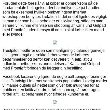
Foruden dette foreslår vi at køber er opmærksom på de
fundamentale betingelser der har indflydelse på handlen,
som for eksempel hvilken ombytningsret internet
webshoppen benytter. I relation til det er det ligeledes vigtigt,
at man når som helst beholder ens kvittering, således man
senere vil kunne eftervise sin shopping af Karlslund Gelpad
med Frontløft, uden hensyn til om du skal købe til en mand
eller kvinde.
Trustpilot medfører uden sammenligning tiltalende genveje
til at gennemgå en række forhenværende køberes
bedømmelser og derfor kan det være til hjælp, at du
udforsker netbutikkens anmeldelser af Karlslund Gelpad
med Frontløft forinden du lægger din bestilling.
Facebook forærer dig lignende nogle uafhængige løsninger
til at få indsigt i internet selskabets popularitet. I øvrigt møder
vi mange outlets på nettet som giver folk mulighed for at
publicere en kritik af ordreforløbet, som også bør drages
fordel af til at bedømme hvor tilfredse kunderne er.