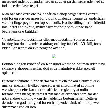
næsebånd inden du handler, sådan at du er på den sikre side med at
indhente den laveste pris.
Man bør blot være obs på, at når en e-shop sælger deres varer til
salg for en pris der anses for utopisk tiltalende, kunne det undertiden
være et fingerpeg om en fup webbutik. Kortbestillinger er imidlertid
inkluderet i et lovbud, hvilket skærmer dig som kunde imod
bedrageriske e-butikker.
Vi anbefaler kortbetalinger eller mobilbetaling. Som en anden
løsning bør du anvende en afdragsordning fra f.eks. ViaBill, for så
vidt du ønsker at dække pengene over tid.
Forinden nogen køber på en Karlslund webshop bør man uden tvivl
skimme e-shoppens regler, dog er det naturligvis ikke specielt
ophidsende.
Et nemt alternativ kunne derfor være at efterse om e-firmaet er e-
mærket medlem, hvilket generelt er en antydning af at online
webshoppen efterkommer de officielle regler, og at online
forhandleren nu og da føres tilsyn med af eksperter som har den
nødvendige knowhow om de gældende bestemmelser. Dette er
desuden en god mulighed for en hjælpende hånd, når du oplever
dilemmaer ved dit køb.