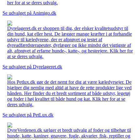
her for at se deres udvalg.
Se udvalget på Animigo.dk
Dyrelageret.dk er shoppen til dig, der elsker kvalitetsudstyr til
din hund, kat eller hest. De lægger mange kræfter i at forhandle
udstyr til kæledyrene, der er afprøvet og testet af
dyreadfærdsterapeuter, dyrlæger og ikke mindst det vigtigste af
alt, afprøvet af erfarne hunde-, katte-, og hesteejere. Klik her for
at se deres udvalg.
Se udvalget på Dyrelageret.dk
Hos Petlux.dk gør de det nemt for dig at være kæledyrsejer. De
hjælper dig nemlig med altid at have de rette produkter lige ved
hånden. Her finder du et bredt sortiment af både udstyr, legetøj
og foder i høj kvalitet til både hund og kat. Klik her for at se
deres udvalg.
Se udvalget på PetLux.dk
DyreVerdenen.dk sælger et bredt udvalg af foder og tilbehør til
hunde, katte, kaniner, gnavere, fugle, akvarier, fisk, reptiller og