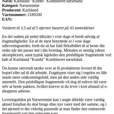
Navn:
Karlslund "Kombi" Kombineret næsebånd
Kategori:
Næseremme
Producent:
Karlslund
Varenummer:
2189200
EAN:
Vurderet til
3.5
ud af 5 stjerner baseret på
43
anmeldelser
En del outlets på nettet tilbyder i vore dage et bredt udvalg af
fragtmuligheder. En af de mest benyttede er i vore dage
udleveringssteder, fordi du så har fuld fleksibilitet til at hente din
ordre når det passer ind i din hverdag. Metoden er nemlig yderst
ukompliceret, samt typisk ligeledes den prisbilligste fragtmetode ved
køb af Karlslund "Kombi" Kombineret næsebånd.
Du kunne omvendt tænke over at få produkterne leveret til din
bopæl eller ud til dit arbejde. Fragttypen viser sig i regelen en lille
smule mere omkostningsfuld, men på den anden side vældig
smertefri. Den prisbilligste fragtmetode vil dog til enhver tid være
selv at hente pakken, hvilket kræver at du lever i kort afstand af e-
shoppens adresse.
Leveringstiden på Næseremme kan i nogle tilfælde være vældig
aktuel forudsat du skal bruge dine nye varer med det samme, og i
det øjemed er det virkelig passende at man finder den estimerede
leveringstid ved den relevante vare.