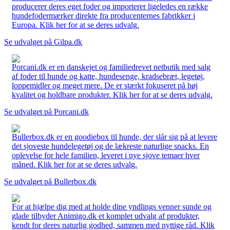
producerer deres eget foder og importerer ligeledes en række
hundefodermærker direkte fra producenternes fabrikker i
Europa. Klik her for at se deres udvalg.
Se udvalget på Gilpa.dk
Porcani.dk er en danskejet og familiedrevet netbutik med salg
af foder til hunde og katte, hundesenge, kradsebræt, legetøj,
loppemidler og meget mere. De er stærkt fokuseret på høj
kvalitet og holdbare produkter. Klik her for at se deres udvalg.
Se udvalget på Porcani.dk
Bullerbox.dk er en goodiebox til hunde, der slår sig på at levere
det sjoveste hundelegetøj og de lækreste naturlige snacks. En
oplevelse for hele familien, leveret i nye sjove temaer hver
måned. Klik her for at se deres udvalg.
Se udvalget på Bullerbox.dk
For at hjælpe dig med at holde dine yndlings venner sunde og
glade tilbyder Animigo.dk et komplet udvalg af produkter,
kendt for deres naturlig godhed, sammen med nyttige råd. Klik