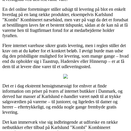
En del online forretninger stiller udsigt til levering på blot en enkelt
hverdag på en lang række produkter, eksempelvis Karlslund
"Kombi" Kombineret næsebånd, men vær på vagt da det er forudsat
at bestillingen laves før et bestemt tidspunkt, sådan at de kan nå at få
varerne hen til fragtfirmaet forud for at medarbejderne holder
fyraften.
Flere internet varehuse sikrer gratis levering, men i reglen stiller det
krav om at du køber for et konkret beløb. I øvrigt burde man udse
dig den prisbilligste mulighed for levering, som mange gange – hvad
end du opholder sig i Taastrup, Haderslev eller Hinnerup – er at få
dem til at levere dine varer til et udleveringssted.
Det er i dag ekstremt hensigtsmæssigt for enhver at finde
information om priser på tværs af internet butikker i Danmark, og
derved har masser af Karlslund e-handler været nødt til at trykke
salgsværdien på varerne – til juniorer, og ligeledes til damer og
herrer – eftertrykkeligt, og endda nogle gange frembyde gratis
levering.
Det kan immervæk vise sig indbringende at udforske en række
netbutikker efter tilbud på Karlslund "Kombi" Kombineret