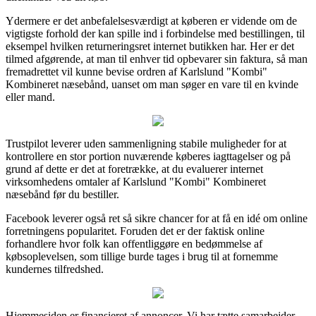
Ydermere er det anbefalelsesværdigt at køberen er vidende om de
vigtigste forhold der kan spille ind i forbindelse med bestillingen, til
eksempel hvilken returneringsret internet butikken har. Her er det
tilmed afgørende, at man til enhver tid opbevarer sin faktura, så man
fremadrettet vil kunne bevise ordren af Karlslund "Kombi"
Kombineret næsebånd, uanset om man søger en vare til en kvinde
eller mand.
Trustpilot leverer uden sammenligning stabile muligheder for at
kontrollere en stor portion nuværende køberes iagttagelser og på
grund af dette er det at foretrække, at du evaluerer internet
virksomhedens omtaler af Karlslund "Kombi" Kombineret
næsebånd før du bestiller.
Facebook leverer også ret så sikre chancer for at få en idé om online
forretningens popularitet. Foruden det er der faktisk online
forhandlere hvor folk kan offentliggøre en bedømmelse af
købsoplevelsen, som tillige burde tages i brug til at fornemme
kundernes tilfredshed.
Hjemmesiden er finansieret af annoncer. Vi har tætte samarbejder