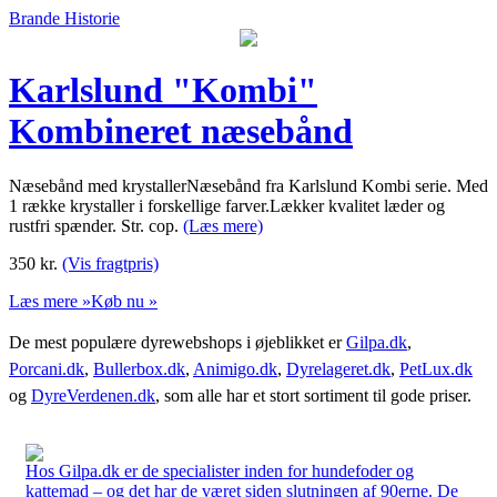
Brande Historie
Karlslund "Kombi"
Kombineret næsebånd
Næsebånd med krystallerNæsebånd fra Karlslund Kombi serie. Med
1 række krystaller i forskellige farver.Lækker kvalitet læder og
rustfri spænder. Str. cop.
(Læs mere)
350
kr.
(Vis fragtpris)
Læs mere »
Køb nu »
De mest populære dyrewebshops i øjeblikket er
Gilpa.dk
,
Porcani.dk
,
Bullerbox.dk
,
Animigo.dk
,
Dyrelageret.dk
,
PetLux.dk
og
DyreVerdenen.dk
, som alle har et stort sortiment til gode priser.
Hos Gilpa.dk er de specialister inden for hundefoder og
kattemad – og det har de været siden slutningen af 90erne. De