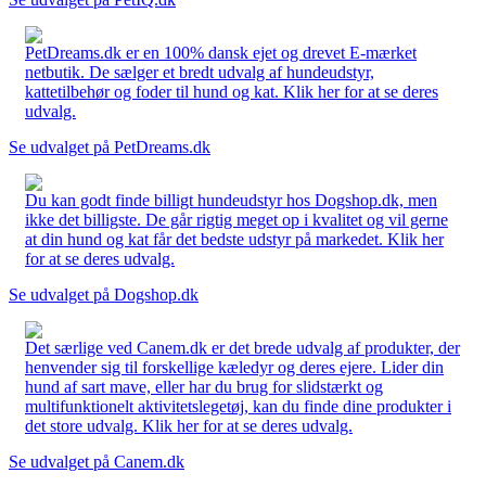
PetDreams.dk er en 100% dansk ejet og drevet E-mærket
netbutik. De sælger et bredt udvalg af hundeudstyr,
kattetilbehør og foder til hund og kat. Klik her for at se deres
udvalg.
Se udvalget på PetDreams.dk
Du kan godt finde billigt hundeudstyr hos Dogshop.dk, men
ikke det billigste. De går rigtig meget op i kvalitet og vil gerne
at din hund og kat får det bedste udstyr på markedet. Klik her
for at se deres udvalg.
Se udvalget på Dogshop.dk
Det særlige ved Canem.dk er det brede udvalg af produkter, der
henvender sig til forskellige kæledyr og deres ejere. Lider din
hund af sart mave, eller har du brug for slidstærkt og
multifunktionelt aktivitetslegetøj, kan du finde dine produkter i
det store udvalg. Klik her for at se deres udvalg.
Se udvalget på Canem.dk