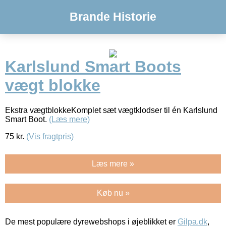
Brande Historie
Karlslund Smart Boots
vægt blokke
Ekstra vægtblokkeKomplet sæt vægtklodser til én Karlslund
Smart Boot.
(Læs mere)
75
kr.
(Vis fragtpris)
Læs mere »
Køb nu »
De mest populære dyrewebshops i øjeblikket er
Gilpa.dk
,