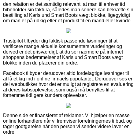
den relation er det samtidig relevant, at man til enhver tid
bibeholder sin faktura, således man senere kan bekræfte sin
bestilling af Karlslund Smart Boots vægt blokke, ligegyldigt
om man er på udkig efter et produkt til en mand eller kvinde.
Trustpilot tilbyder dig faktisk passende løsninger til at
verificere mange aktuelle konsumenters vurderinger og
derved er det prisværdigt, at du ser nærmere på internet
shoppens bedømmelser af Karlslund Smart Boots vægt
blokke inden du placerer din ordre.
Facebook tilbyder derudover altid fordelagtige løsninger til
at få et kig ind i online firmaets popularitet. Derudover ses en
del webbutikker hvor det er muligt at registrere en evaluering
af deres købsoplevelse, som også må benyttes til at
fornemme tidligere kunders oplevelser.
Denne side er finansieret af reklamer. Vi hjælper en masse
online forhandlere når vi fremviser forretningernes tilbud, og
tager godtgørelse når den person vi sender videre laver en
ordre.