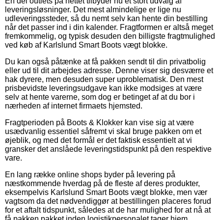
En del outlets på nettet tilbyder nu et stort udvalg af
leveringsløsninger. Det mest almindelige er lige nu
udleveringssteder, så du nemt selv kan hente din bestilling
når det passer ind i din kalender. Fragtformen er altså meget
fremkommelig, og typisk desuden den billigste fragtmulighed
ved køb af Karlslund Smart Boots vægt blokke.
Du kan også påtænke at få pakken sendt til din privatbolig
eller ud til dit arbejdes adresse. Denne viser sig desværre et
hak dyrere, men desuden super uproblematisk. Den mest
prisbevidste leveringsudgave kan ikke modsiges at være
selv at hente varerne, som dog er betinget af at du bor i
nærheden af internet firmaets hjemsted.
Fragtperioden på Boots & Klokker kan vise sig at være
usædvanlig essentiel såfremt vi skal bruge pakken om et
øjeblik, og med det formål er det faktisk essentielt at vi
gransker det anslåede leveringstidspunkt på den respektive
vare.
En lang række online shops byder på levering på
næstkommende hverdag på de fleste af deres produkter,
eksempelvis Karlslund Smart Boots vægt blokke, men vær
vagtsom da det nødvendiggør at bestillingen placeres forud
for et aftalt tidspunkt, således at de har mulighed for at nå at
få pakken pakket inden logistikpersonalet tager hjem.