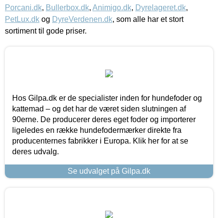
Porcani.dk
,
Bullerbox.dk
,
Animigo.dk
,
Dyrelageret.dk
,
PetLux.dk
og
DyreVerdenen.dk
, som alle har et stort
sortiment til gode priser.
Hos Gilpa.dk er de specialister inden for hundefoder og
kattemad – og det har de været siden slutningen af
90erne. De producerer deres eget foder og importerer
ligeledes en række hundefodermærker direkte fra
producenternes fabrikker i Europa. Klik her for at se
deres udvalg.
Se udvalget på Gilpa.dk