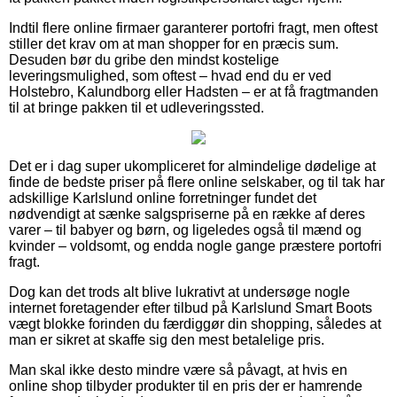
Indtil flere online firmaer garanterer portofri fragt, men oftest
stiller det krav om at man shopper for en præcis sum.
Desuden bør du gribe den mindst kostelige
leveringsmulighed, som oftest – hvad end du er ved
Holstebro, Kalundborg eller Hadsten – er at få fragtmanden
til at bringe pakken til et udleveringssted.
Det er i dag super ukompliceret for almindelige dødelige at
finde de bedste priser på flere online selskaber, og til tak har
adskillige Karlslund online forretninger fundet det
nødvendigt at sænke salgspriserne på en række af deres
varer – til babyer og børn, og ligeledes også til mænd og
kvinder – voldsomt, og endda nogle gange præstere portofri
fragt.
Dog kan det trods alt blive lukrativt at undersøge nogle
internet foretagender efter tilbud på Karlslund Smart Boots
vægt blokke forinden du færdiggør din shopping, således at
man er sikret at skaffe sig den mest betalelige pris.
Man skal ikke desto mindre være så påvagt, at hvis en
online shop tilbyder produkter til en pris der er hamrende