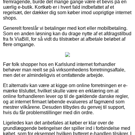
fremragende, burde det mange gange være et bevis på en
uærlig e-butik. Kortkøb er i hvert fald indbefattet af et
regelsæt, der dækker dig som køber imod uoprigtige internet
shops.
Generelt foreslår vi betalinger med kort eller mobilbetaling.
Som en anden løsning kan du drage nytte af et afdragstilbud
fra fx ViaBill, for så vidt du tilstræber at afbetale beløbet af
flere omgange.
Før folk shopper hos en Karlslund internet forhandler
behøver man reelt se på virksomhedens forretningsaftale,
men det er almindeligvis et omfattende arbejde.
Et alternativ kan være at kigge om online forretningen er e-
mærke tilsluttet, hvilket skulle være en erklæring om at
online forhandleren lever op til de gældende danske regler,
og at internet firmaet løbende evalueres af fagmænd som
mestrer vilkårene. Desuden tilbydes du genvej til support,
hvis du får problemstillinger med din ordre.
Ligeledes kan det anbefales at køber er klar over de
grundlæggende betingelser der spiller ind i forbindelse med
købet, som for eksempel hvilken bytteret e-handlen tilsikrer. I