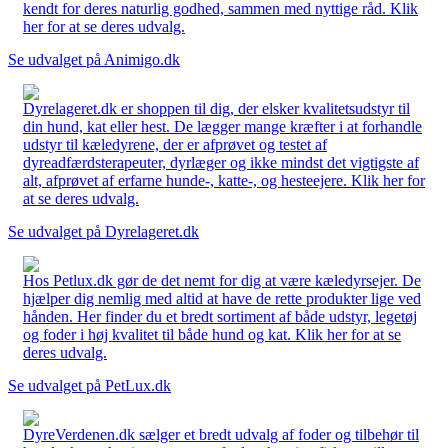
kendt for deres naturlig godhed, sammen med nyttige råd. Klik
her for at se deres udvalg.
Se udvalget på Animigo.dk
Dyrelageret.dk er shoppen til dig, der elsker kvalitetsudstyr til
din hund, kat eller hest. De lægger mange kræfter i at forhandle
udstyr til kæledyrene, der er afprøvet og testet af
dyreadfærdsterapeuter, dyrlæger og ikke mindst det vigtigste af
alt, afprøvet af erfarne hunde-, katte-, og hesteejere. Klik her for
at se deres udvalg.
Se udvalget på Dyrelageret.dk
Hos Petlux.dk gør de det nemt for dig at være kæledyrsejer. De
hjælper dig nemlig med altid at have de rette produkter lige ved
hånden. Her finder du et bredt sortiment af både udstyr, legetøj
og foder i høj kvalitet til både hund og kat. Klik her for at se
deres udvalg.
Se udvalget på PetLux.dk
DyreVerdenen.dk sælger et bredt udvalg af foder og tilbehør til