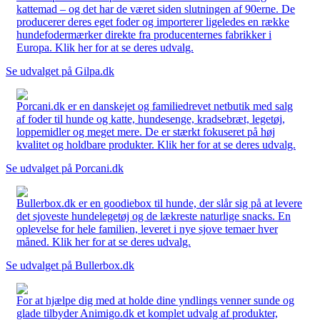
kattemad – og det har de været siden slutningen af 90erne. De
producerer deres eget foder og importerer ligeledes en række
hundefodermærker direkte fra producenternes fabrikker i
Europa. Klik her for at se deres udvalg.
Se udvalget på Gilpa.dk
Porcani.dk er en danskejet og familiedrevet netbutik med salg
af foder til hunde og katte, hundesenge, kradsebræt, legetøj,
loppemidler og meget mere. De er stærkt fokuseret på høj
kvalitet og holdbare produkter. Klik her for at se deres udvalg.
Se udvalget på Porcani.dk
Bullerbox.dk er en goodiebox til hunde, der slår sig på at levere
det sjoveste hundelegetøj og de lækreste naturlige snacks. En
oplevelse for hele familien, leveret i nye sjove temaer hver
måned. Klik her for at se deres udvalg.
Se udvalget på Bullerbox.dk
For at hjælpe dig med at holde dine yndlings venner sunde og
glade tilbyder Animigo.dk et komplet udvalg af produkter,