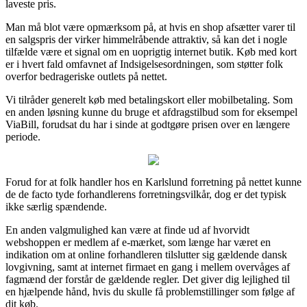
laveste pris.
Man må blot være opmærksom på, at hvis en shop afsætter varer til
en salgspris der virker himmelråbende attraktiv, så kan det i nogle
tilfælde være et signal om en uoprigtig internet butik. Køb med kort
er i hvert fald omfavnet af Indsigelsesordningen, som støtter folk
overfor bedrageriske outlets på nettet.
Vi tilråder generelt køb med betalingskort eller mobilbetaling. Som
en anden løsning kunne du bruge et afdragstilbud som for eksempel
ViaBill, forudsat du har i sinde at godtgøre prisen over en længere
periode.
Forud for at folk handler hos en Karlslund forretning på nettet kunne
de de facto tyde forhandlerens forretningsvilkår, dog er det typisk
ikke særlig spændende.
En anden valgmulighed kan være at finde ud af hvorvidt
webshoppen er medlem af e-mærket, som længe har været en
indikation om at online forhandleren tilslutter sig gældende dansk
lovgivning, samt at internet firmaet en gang i mellem overvåges af
fagmænd der forstår de gældende regler. Det giver dig lejlighed til
en hjælpende hånd, hvis du skulle få problemstillinger som følge af
dit køb.