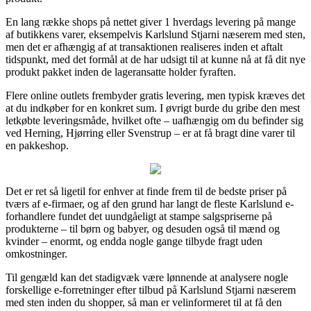
En lang række shops på nettet giver 1 hverdags levering på mange
af butikkens varer, eksempelvis Karlslund Stjarni næserem med sten,
men det er afhængig af at transaktionen realiseres inden et aftalt
tidspunkt, med det formål at de har udsigt til at kunne nå at få dit nye
produkt pakket inden de lageransatte holder fyraften.
Flere online outlets frembyder gratis levering, men typisk kræves det
at du indkøber for en konkret sum. I øvrigt burde du gribe den mest
letkøbte leveringsmåde, hvilket ofte – uafhængig om du befinder sig
ved Herning, Hjørring eller Svenstrup – er at få bragt dine varer til
en pakkeshop.
Det er ret så ligetil for enhver at finde frem til de bedste priser på
tværs af e-firmaer, og af den grund har langt de fleste Karlslund e-
forhandlere fundet det uundgåeligt at stampe salgspriserne på
produkterne – til børn og babyer, og desuden også til mænd og
kvinder – enormt, og endda nogle gange tilbyde fragt uden
omkostninger.
Til gengæld kan det stadigvæk være lønnende at analysere nogle
forskellige e-forretninger efter tilbud på Karlslund Stjarni næserem
med sten inden du shopper, så man er velinformeret til at få den