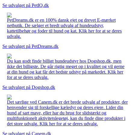
Se udvalget på PetIQ.dk
PetDreams.dk er en 100% dansk ejet og drevet E-mærket
netbutik. De sælger et bredt udvalg af hundeudstyr,
kattetilbehør og foder til hund og kat. Klik her for at se deres
udvalg.
Se udvalget på PetDreams.dk
Du kan godt finde billigt hundeudstyr hos Dogshop.dk, men
ikke det billigste. De går rigtig meget op i kvalitet og vil gerne
at din hund og kat får det bedste udstyr på markedet. Klik her
for at se deres udvalg.
Se udvalget på Dogshop.dk
Det særlige ved Canem.dk er det brede udvalg af produkter, der
henvender sig til forskellige kæledyr og deres ejere. Lider din
hund af sart mave, eller har du brug for slidstærkt og
multifunktionelt aktivitetslegetøj, kan du finde dine produkter i
det store udvalg. Klik her for at se deres udvalg.
Se udvalget på Canem.dk