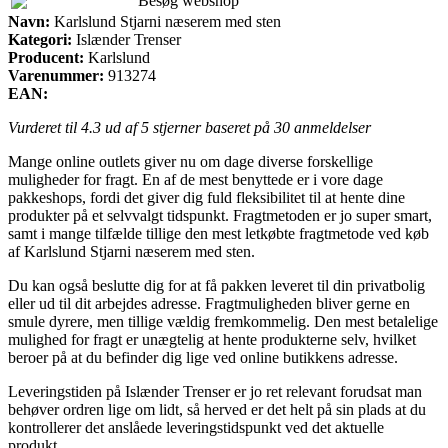
Besøg webshop
Navn:
Karlslund Stjarni næserem med sten
Kategori:
Islænder Trenser
Producent:
Karlslund
Varenummer:
913274
EAN:
Vurderet til
4.3
ud af 5 stjerner baseret på
30
anmeldelser
Mange online outlets giver nu om dage diverse forskellige
muligheder for fragt. En af de mest benyttede er i vore dage
pakkeshops, fordi det giver dig fuld fleksibilitet til at hente dine
produkter på et selvvalgt tidspunkt. Fragtmetoden er jo super smart,
samt i mange tilfælde tillige den mest letkøbte fragtmetode ved køb
af Karlslund Stjarni næserem med sten.
Du kan også beslutte dig for at få pakken leveret til din privatbolig
eller ud til dit arbejdes adresse. Fragtmuligheden bliver gerne en
smule dyrere, men tillige vældig fremkommelig. Den mest betalelige
mulighed for fragt er unægtelig at hente produkterne selv, hvilket
beroer på at du befinder dig lige ved online butikkens adresse.
Leveringstiden på Islænder Trenser er jo ret relevant forudsat man
behøver ordren lige om lidt, så herved er det helt på sin plads at du
kontrollerer det anslåede leveringstidspunkt ved det aktuelle
produkt.