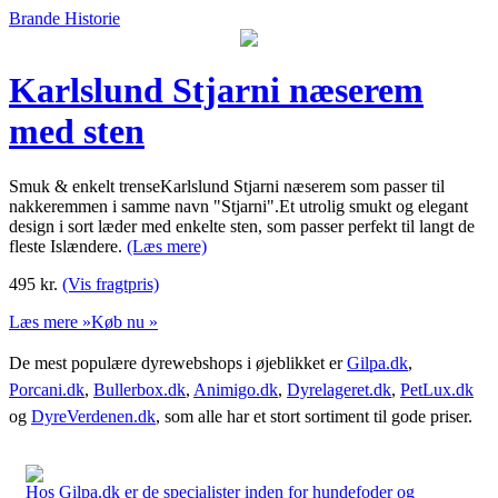
Brande Historie
Karlslund Stjarni næserem
med sten
Smuk & enkelt trenseKarlslund Stjarni næserem som passer til
nakkeremmen i samme navn "Stjarni".Et utrolig smukt og elegant
design i sort læder med enkelte sten, som passer perfekt til langt de
fleste Islændere.
(Læs mere)
495
kr.
(Vis fragtpris)
Læs mere »
Køb nu »
De mest populære dyrewebshops i øjeblikket er
Gilpa.dk
,
Porcani.dk
,
Bullerbox.dk
,
Animigo.dk
,
Dyrelageret.dk
,
PetLux.dk
og
DyreVerdenen.dk
, som alle har et stort sortiment til gode priser.
Hos Gilpa.dk er de specialister inden for hundefoder og