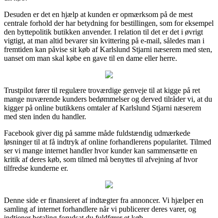
Desuden er det en hjælp at kunden er opmærksom på de mest
centrale forhold der har betydning for bestillingen, som for eksempel
den byttepolitik butikken anvender. I relation til det er det i øvrigt
vigtigt, at man altid bevarer sin kvittering på e-mail, således man i
fremtiden kan påvise sit køb af Karlslund Stjarni næserem med sten,
uanset om man skal købe en gave til en dame eller herre.
Trustpilot fører til regulære troværdige genveje til at kigge på ret
mange nuværende kunders bedømmelser og derved tilråder vi, at du
kigger på online butikkens omtaler af Karlslund Stjarni næserem
med sten inden du handler.
Facebook giver dig på samme måde fuldstændig udmærkede
løsninger til at få indtryk af online forhandlerens popularitet. Tilmed
ser vi mange internet handler hvor kunder kan sammensætte en
kritik af deres køb, som tilmed må benyttes til afvejning af hvor
tilfredse kunderne er.
Denne side er finansieret af indtægter fra annoncer. Vi hjælper en
samling af internet forhandlere når vi publicerer deres varer, og
indtjener betaling forudsat du fuldfører et køb.