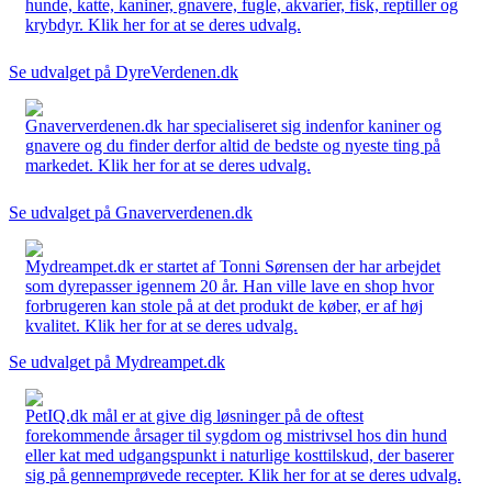
hunde, katte, kaniner, gnavere, fugle, akvarier, fisk, reptiller og
krybdyr. Klik her for at se deres udvalg.
Se udvalget på DyreVerdenen.dk
Gnaververdenen.dk har specialiseret sig indenfor kaniner og
gnavere og du finder derfor altid de bedste og nyeste ting på
markedet. Klik her for at se deres udvalg.
Se udvalget på Gnaververdenen.dk
Mydreampet.dk er startet af Tonni Sørensen der har arbejdet
som dyrepasser igennem 20 år. Han ville lave en shop hvor
forbrugeren kan stole på at det produkt de køber, er af høj
kvalitet. Klik her for at se deres udvalg.
Se udvalget på Mydreampet.dk
PetIQ.dk mål er at give dig løsninger på de oftest
forekommende årsager til sygdom og mistrivsel hos din hund
eller kat med udgangspunkt i naturlige kosttilskud, der baserer
sig på gennemprøvede recepter. Klik her for at se deres udvalg.