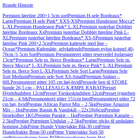
Brande Historie
Premium føreline 200×1,5cm sort
Premium H-sele Bordeaux*
Large
Premium H-sele Pink* XXS-XS
Premium Hundesnor Mocca*
L-XL
Premium Hundesnor Pink* L-XL
Premium justerbar Dobblet
føreline Bordeaux Xs
Premium justerbar Dobblet føreline Pink L-
XL
Premium justerbar føreline Bordeaux* XS-S
Premium justerbar
føreline Pink 200×2,5cm
Premium kattesele med line –
Ocean*
Premium Kølemåtte, selvkølende
Premium nylon koppel 40-
70cm /1,5cm Sort
Premium Presmonteret gitter reservedel forlænger
13cm*
Premium Sele m. fleece Bordeaux* Large
Premium Sele m.
fleece Mocca* L-XL
Premium Sele m. fleece Pink* L-XL
Premium
Sele m. fleece Sort L-XL
Premium Sele Sort Large
Premium Sele
Sort Medium
Premium sele Sort XS-Small
Premium Spåner –
60L
Presmonteret gitter 105 cm høj-hvid
Pressede ben til STORE
hunde 26,5 cm – PALLESALG KÆMPE RABAT
Presset
Hjortehudsben 12cm
Presset Torskeskindsben 12cm
Presset tyggeben
21cm – 4 Stk
Pressmonteret gitter 151cm bred
Pressmonteret gitter 72
cm høj, hvid
Prestige African Parrot Mix – 2,5kg
Prestige Amazon
Mix – 1kg
Prestige Bassin & Vandskål – 22x18x6cm
Prestige
hirsekolber 1KG
Prestige Parakit – 1kg
Prestige Præmium Kanarie –
2,5kg
Prestige Præmium Undulat – 2,5kg
Prestige sticks til undulater,
honning 2stk
Prime Hunde Vinterjakke Blå-30 cm
Prime
Hundefrakke Brun-50 cm
Prime Vinterjakke Sort-50
cm
Prinsessekrone large-Blå
Prinsessekrone large-Hot