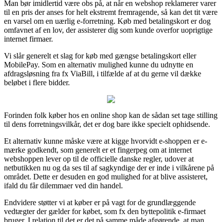
Man bør imidlertid være obs på, at når en webshop reklamerer varer
til en pris der anses for helt ekstremt fremragende, så kan det tit være
en varsel om en uærlig e-forretning. Køb med betalingskort er dog
omfavnet af en lov, der assisterer dig som kunde overfor uoprigtige
internet firmaer.
Vi slår generelt et slag for køb med gængse betalingskort eller
MobilePay. Som en alternativ mulighed kunne du udnytte en
afdragsløsning fra fx ViaBill, i tilfælde af at du gerne vil dække
beløbet i flere bidder.
Forinden folk køber hos en online shop kan de sådan set tage stilling
til dens forretningsvilkår, det er dog bare ikke specielt ophidsende.
Et alternativ kunne måske være at kigge hvorvidt e-shoppen er e-
mærke godkendt, som generelt er et fingerpeg om at internet
webshoppen lever op til de officielle danske regler, udover at
netbutikken nu og da ses til af sagkyndige der er inde i vilkårene på
området. Dette er desuden en god mulighed for at blive assisteret,
ifald du får dilemmaer ved din handel.
Endvidere støtter vi at køber er på vagt for de grundlæggende
vedtægter der gælder for købet, som fx den byttepolitik e-firmaet
bruger. I relation til det er det på samme måde afgørende, at man