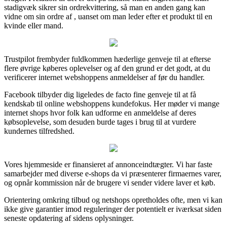
stadigvæk sikrer sin ordrekvittering, så man en anden gang kan
vidne om sin ordre af , uanset om man leder efter et produkt til en
kvinde eller mand.
Trustpilot frembyder fuldkommen hæderlige genveje til at efterse
flere øvrige køberes oplevelser og af den grund er det godt, at du
verificerer internet webshoppens anmeldelser af før du handler.
Facebook tilbyder dig ligeledes de facto fine genveje til at få
kendskab til online webshoppens kundefokus. Her møder vi mange
internet shops hvor folk kan udforme en anmeldelse af deres
købsoplevelse, som desuden burde tages i brug til at vurdere
kundernes tilfredshed.
Vores hjemmeside er finansieret af annonceindtægter. Vi har faste
samarbejder med diverse e-shops da vi præsenterer firmaernes varer,
og opnår kommission når de brugere vi sender videre laver et køb.
Orientering omkring tilbud og netshops opretholdes ofte, men vi kan
ikke give garantier imod reguleringer der potentielt er iværksat siden
seneste opdatering af sidens oplysninger.