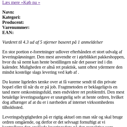
Læs mere »
Køb nu »
Navn:
Kategori:
Producent:
Varenummer:
EAN:
Vurderet til
4.3
ud af 5 stjerner baseret på
1
anmeldelser
En stor portion e-forretninger udlover efterhånden et stort udvalg af
leveringsløsninger. Den mest anvendte er i øjeblikket pakkeshoppen,
hvor du så nemt kan hente bestillingen når det passer ind i din
kalender. Muligheden er altså ret praktisk, samt oftest ydermere den
mindst kostelige slags levering ved køb af .
Du kunne ligeledes tænke over at få varerne sendt til din private
bopæl eller til når du er på job. Fragtmetoden er beklageligvis en
tand mere omkostningsfuld, men endvidere ret problemfri. Den mest
betalelige leveringsudgave er unægtelig selv at hente ordren, hvilket
dog afhænger af at du er i nærheden af internet virksomhedens
tilholdssted.
Leveringsdygtigheden på er rigtig aktuel om man står og skal bruge
ordren omgående, og derfor er det selvsagt fornuftigt at vi