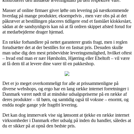
kontrollerer den anslåede leveringsdato på den respektive vare.
Masser af online firmaer giver løfte om levering på næstkommende
hverdag på mange produkter, eksempelvis , men vær obs på at det
påkræver at bestillingen placeres tidligere end et fastslået klokkeslæt,
sådan at de sandsynligvis kan nå at få ordren skippet afsted forud for
at medarbejderne drager hjemad.
En række forhandlere på nettet garanterer gratis fragt, men i reglen
forudsætter det at der bestilles for en fastsat pris. Desuden skulle
man udse dig den mest prisbevidste leveringsmulighed, hvilket oftest
– hvad end man er nær Hørsholm, Hjørring eller Ebeltoft – vil være
at få dem til at levere dine varer til en pakkeshop.
Det er jo meget overkommeligt for alle at prissammenligne på
diverse webshops, og ergo har en lang række internet forretninger i
Danmark været nødt til at mindske udsalgspriserne på en række af
deres produkter – til børn, og samtidig også til voksne – enormt, og
endda nogle gange yde fragtfri levering.
Det kan dog immervæk vise sig lønsomt at tjekke en række internet
virksomheder i Danmark efter udsalg på inden du handler, således at
du er sikker på at opnå den bedste pris.