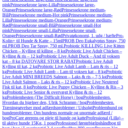
pink
Prinsessekrone large-Lilla
Prinsessekrone large-
Orange
Prinsessekrone large-Rød
Prinsessekrone medium-
Blå
Prinsessekrone medium-Hot pink
Prinsessekrone medium-
Lilla
Prinsessekrone medium-Orange
Prinsessekrone medium-
Rød
Prinsessekrone small-Blå
Prinsessekrone small-Hot
pink
Prinsessekrone small-Lilla
Prinsessekrone small-
Orange
Prinsessekrone small-Rød
Privatøkonomi, 1. udg / hæfte
Pro-
Kolin+ til Hunde & Katte – 15ml
PROB Deo Eukalyptus Spray, 750
ml.
PROB Deo Tar Spray, 750 ml.
Probiotic KILLLING Live Kitten
Chicken – Kylling til killing – 8 kg
Probiotic Live Adult Chicken –
Kylling & ris – 12 kg
Probiotic Live Adult Duck – And til voksen
kat – 8 kg DATOVARE STOR RABAT
Probiotic Live Adult
Kylling til kat, 2 kg
Probiotic Live Adult Lamb – Lam & ris – 12
kg
Probiotic Live Adult Lamb – Lam til voksen kat – 8 kg
Probiotic
Live Adult MINI BREEDS Salmon – Laks & ris – 7,5 kg
Probiotic
Live Adult Salmon – Laks & ris – 12 kg
Probiotic Live Neutered
Fisk til kat, 8 kg
Probiotic Live Puppy Chicken – Kylling & Ris – 3
kg
Probiotic Live Senior & overvægt Kylling & ris – 12
kg
Problemhesten (The Difficult Horse) / bog
Problemhesten.
Hvordan du hjælper den, Ulrik Schramm / bog
Problemhesten.
Træningsøvelser mod adfærdsproblemer / Udsolgt
Problemhund og
hundeproblemer. Om hundens normale og unormale adfærd /
bog
ProCare ørerens og pleje til hunde og katte
Professional (Lilla) –
til aktive hunde 15Kg, 1 pose
Professionel førstehjælpshåndbog til