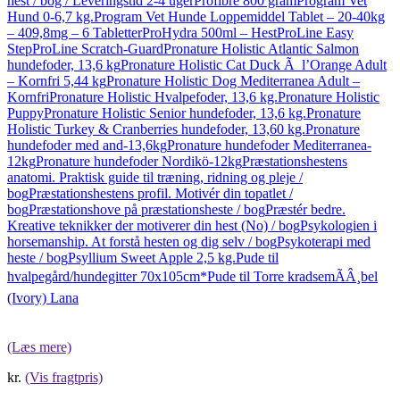
hest / bog / Leveringstid 2-4 uger
Profibre 800 gram
Program Vet
Hund 0-6,7 kg.
Program Vet Hunde Loppemiddel Tablet – 20-40kg
– 409,8mg – 6 Tabletter
ProHydra 500ml – Hest
ProLine Easy
Step
ProLine Scratch-Guard
Pronature Holistic Atlantic Salmon
hundefoder, 13,6 kg
Pronature Holistic Cat Duck Ã l’Orange Adult
– Kornfri 5,44 kg
Pronature Holistic Dog Mediterranea Adult –
Kornfri
Pronature Holistic Hvalpefoder, 13,6 kg.
Pronature Holistic
Puppy
Pronature Holistic Senior hundefoder, 13,6 kg.
Pronature
Holistic Turkey & Cranberries hundefoder, 13,60 kg.
Pronature
hundefoder med and-13,6kg
Pronature hundefoder Mediterranea-
12kg
Pronature hundefoder Nordikö-12kg
Præstationshestens
anatomi. Praktisk guide til træning, ridning og pleje /
bog
Præstationshestens profil. Motivér din topatlet /
bog
Præstationshove på præstationsheste / bog
Præstér bedre.
Kreative teknikker der motiverer din hest (No) / bog
Psykologien i
horsemanship. At forstå hesten og dig selv / bog
Psykoterapi med
heste / bog
Psyllium Sweet Apple 2,5 kg.
Pude til
hvalpegård/hundegitter 70x105cm*
Pude til Torre kradsemÃÂ¸bel
(Ivory) Lana
(Læs mere)
kr.
(Vis fragtpris)