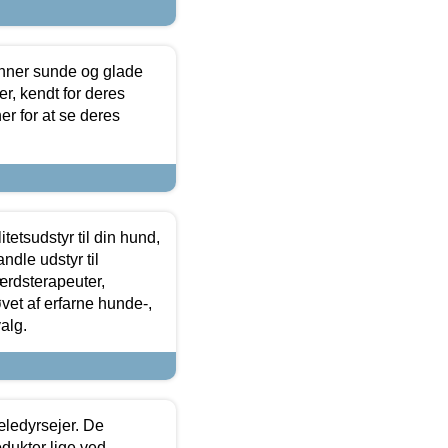
enner sunde og glade
r, kendt for deres
r for at se deres
tetsudstyr til din hund,
ndle udstyr til
ærdsterapeuter,
øvet af erfarne hunde-,
alg.
æledyrsejer. De
odukter lige ved