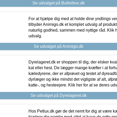
Se udvalget på Bullerbox.dk
For at hjælpe dig med at holde dine yndlings v
tilbyder Animigo.dk et komplet udvalg af produkte
naturlig godhed, sammen med nyttige råd. Klik he
udvalg.
Se udvalget på Animigo.dk
Dyrelageret.dk er shoppen til dig, der elsker kvali
kat eller hest. De lægger mange kræfter i at forha
kæledyrene, der er afprøvet og testet af dyreadf
dyrlæger og ikke mindst det vigtigste af alt, afpr
katte-, og hesteejere. Klik her for at se deres udv
Se udvalget på Dyrelageret.dk
Hos Petlux.dk gør de det nemt for dig at være k
hjælper dig nemlig med altid at have de rette pr