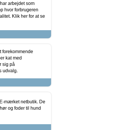
 har arbejdet som
op hvor forbrugeren
itet. Klik her for at se
est forekommende
ler kat med
r sig på
s udvalg.
E-mærket netbutik. De
hør og foder til hund