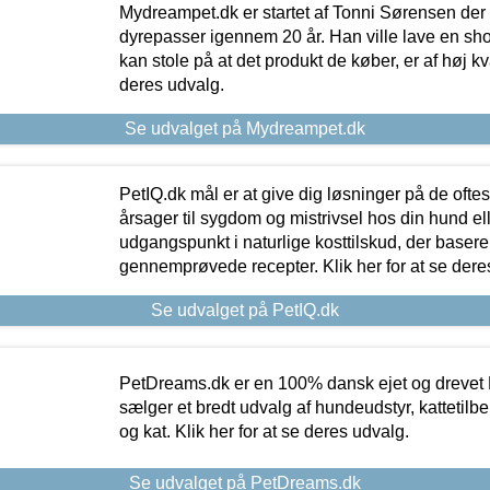
Mydreampet.dk er startet af Tonni Sørensen der
dyrepasser igennem 20 år. Han ville lave en sh
kan stole på at det produkt de køber, er af høj kval
deres udvalg.
Se udvalget på Mydreampet.dk
PetIQ.dk mål er at give dig løsninger på de oft
årsager til sygdom og mistrivsel hos din hund el
udgangspunkt i naturlige kosttilskud, der basere
gennemprøvede recepter. Klik her for at se dere
Se udvalget på PetIQ.dk
PetDreams.dk er en 100% dansk ejet og drevet 
sælger et bredt udvalg af hundeudstyr, kattetilbe
og kat. Klik her for at se deres udvalg.
Se udvalget på PetDreams.dk