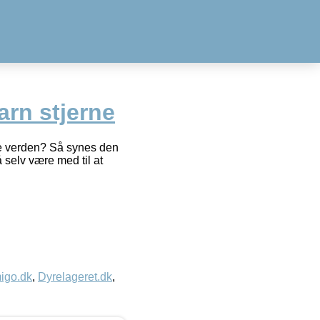
arn stjerne
ele verden? Så synes den
å selv være med til at
igo.dk
,
Dyrelageret.dk
,