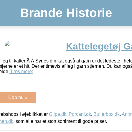
Brande Historie
Kattelegetøj G
 leg til kattenÂ Â Synes din kat også at garn er det fedeste i h
jerne er et hit. Der er timevis af leg i garn stjernen. Du kan ogs
holde
(Læs mere)
Køb nu »
bshops i øjeblikket er
Gilpa.dk
,
Porcani.dk
,
Bullerbox.dk
,
Anim
nen.dk
, som alle har et stort sortiment til gode priser.