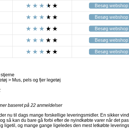
Besøg webshop
Besøg webshop
Besøg webshop
Besøg webshop
Besøg webshop
stjerne
tøj > Mus, pels og fjer legetøj
2
rner baseret på
22
anmeldelser
der nu til dags mange forskellige leveringsmidler. En sikker vind
 og så kan du bare gå forbi efter de nyindkøbte varer når det pass
g ligetil, og mange gange ligeledes den mest letkøbte leverin