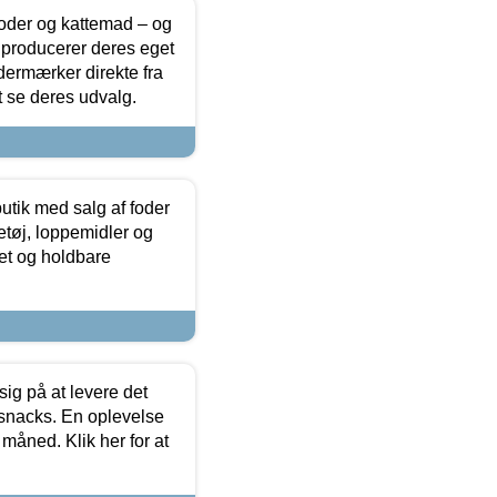
foder og kattemad – og
 producerer deres eget
dermærker direkte fra
t se deres udvalg.
utik med salg af foder
etøj, loppemidler og
tet og holdbare
sig på at levere det
 snacks. En oplevelse
 måned. Klik her for at