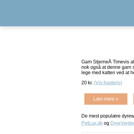
Garn StjerneÂ Timevis af
nok også at denne garn st
lege med katten ved at 
20
kr.
(Vis fragtpris)
Læs mere »
De mest populære dyrewe
PetLux.dk
og
DyreVerde