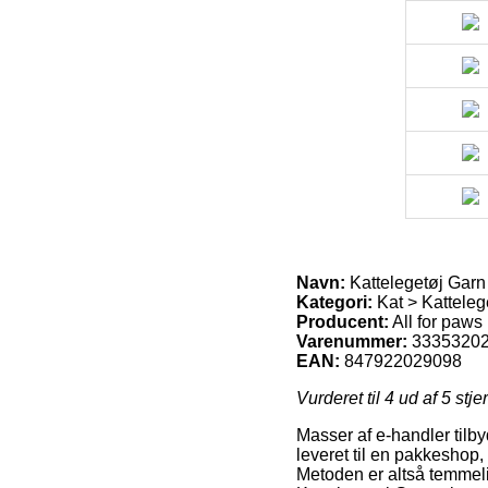
Navn:
Kattelegetøj Garn 
Kategori:
Kat > Kattelege
Producent:
All for paws
Varenummer:
3335320
EAN:
847922029098
Vurderet til
4
ud af 5 stje
Masser af e-handler tilby
leveret til en pakkeshop,
Metoden er altså temmeli