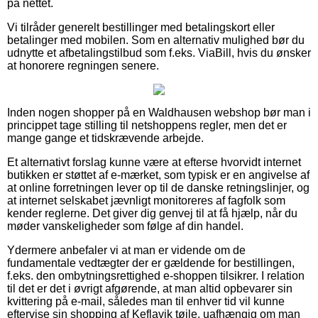
på nettet.
Vi tilråder generelt bestillinger med betalingskort eller
betalinger med mobilen. Som en alternativ mulighed bør du
udnytte et afbetalingstilbud som f.eks. ViaBill, hvis du ønsker
at honorere regningen senere.
Inden nogen shopper på en Waldhausen webshop bør man i
princippet tage stilling til netshoppens regler, men det er
mange gange et tidskrævende arbejde.
Et alternativt forslag kunne være at efterse hvorvidt internet
butikken er støttet af e-mærket, som typisk er en angivelse af
at online forretningen lever op til de danske retningslinjer, og
at internet selskabet jævnligt monitoreres af fagfolk som
kender reglerne. Det giver dig genvej til at få hjælp, når du
møder vanskeligheder som følge af din handel.
Ydermere anbefaler vi at man er vidende om de
fundamentale vedtægter der er gældende for bestillingen,
f.eks. den ombytningsrettighed e-shoppen tilsikrer. I relation
til det er det i øvrigt afgørende, at man altid opbevarer sin
kvittering på e-mail, således man til enhver tid vil kunne
eftervise sin shopping af Keflavik tøjle, uafhængig om man