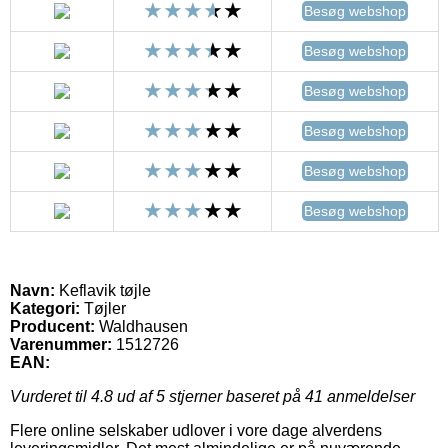
Besøg webshop
Besøg webshop
Besøg webshop
Besøg webshop
Besøg webshop
Besøg webshop
Navn:
Keflavik tøjle
Kategori:
Tøjler
Producent:
Waldhausen
Varenummer:
1512726
EAN:
Vurderet til
4.8
ud af 5 stjerner baseret på
41
anmeldelser
Flere online selskaber udlover i vore dage alverdens