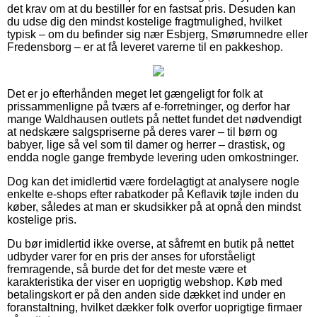
det krav om at du bestiller for en fastsat pris. Desuden kan
du udse dig den mindst kostelige fragtmulighed, hvilket
typisk – om du befinder sig nær Esbjerg, Smørumnedre eller
Fredensborg – er at få leveret varerne til en pakkeshop.
Det er jo efterhånden meget let gængeligt for folk at
prissammenligne på tværs af e-forretninger, og derfor har
mange Waldhausen outlets på nettet fundet det nødvendigt
at nedskære salgspriserne på deres varer – til børn og
babyer, lige så vel som til damer og herrer – drastisk, og
endda nogle gange frembyde levering uden omkostninger.
Dog kan det imidlertid være fordelagtigt at analysere nogle
enkelte e-shops efter rabatkoder på Keflavik tøjle inden du
køber, således at man er skudsikker på at opnå den mindst
kostelige pris.
Du bør imidlertid ikke overse, at såfremt en butik på nettet
udbyder varer for en pris der anses for uforståeligt
fremragende, så burde det for det meste være et
karakteristika der viser en uoprigtig webshop. Køb med
betalingskort er på den anden side dækket ind under en
foranstaltning, hvilket dækker folk overfor uoprigtige firmaer