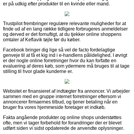
er på udkig efter produkter til en kvinde eller mand.
Trustpilot frembringer regulære relevante muligheder for at
finde ud af en lang række tidligere forbrugeres anmeldelser
og derved er det fornuftigt, at du tjekker online shoppens
omtaler af Keflavik tøjle før du køber.
Facebook bringer dig lige så vel de facto fordelagtige
genveje til at få et kig ind i e-handlens pålidelighed. I øvrigt
er der nogle online forretninger hvor du kan forfatte en
evaluering af deres køb, som ydermere må bruges til at tage
stilling til hvor glade kunderne er.
Websitet er finansieret af indtægter fra annoncer. Vi arbejder
sammen med en gruppe internet forretninger eftersom vi
annoncerer firmaernes tilbud, og tjener betaling når en
bruger fra vores hjemmeside foretager et indkøb.
Fakta angående produkter og online shops understøttes
ofte, men vi tager forbehold for forandringer der er blevet
udført siden vi sidst opdaterede de anvendte oplysninger.