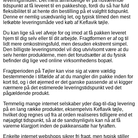
leveringsmidler. Det mest almindelige er på nuværende
tidspunkt at få leveret til en pakkeshop, fordi du så har fuld
fleksibilitet til at hente din bestilling på et valgfrit tidspunkt.
Denne er nemlig usædvanlig let, og typisk tilmed den mest
letkøbte leveringsmåde ved køb af Keflavik tøjle.
Du kan lige så vel afveje for og imod at få pakken leveret
hjem til dig selv eller til dit arbejde. Fragtformen er af og til
lidt mere omkostningsfuld, men desuden ekstremt simpel.
Den billigste leveringsmodel vil dog utvivlsomt være at du
selv henter produkterne, men det forudsætter at du fysisk
befinder dig lige ved online virksomhedens bopæl.
Fragtperioden på Tøjler kan vise sig at være vældig
bestemmende i tilfælde af at du mangler din pakke inden for
kort tid, og i det øjemed er det ganske passende at vi kigger
nærmere på det estimerede leveringstidspunkt ved det
pågældende produkt.
Temmelig mange internet selskaber yder dag-til-dag levering
på en lang række produkter, eksempelvis Keflavik tøjle,
hvilket dog regnes ud fra at orden realiseres tidligere end et
nøjagtigt tidspunkt, så at de sandsynligvis kan nå at få
varerne klargjort inden de pakkeansatte har fyraften.
Enkelte internet webshops sikrer fri fragt, men typisk stiller