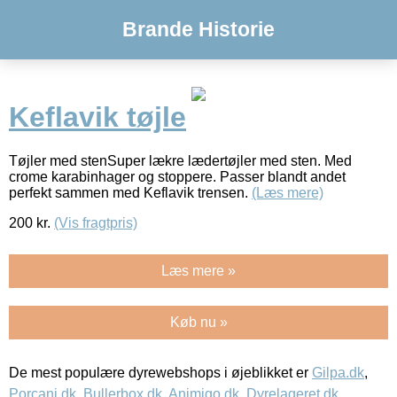
Brande Historie
Keflavik tøjle
Tøjler med stenSuper lækre lædertøjler med sten. Med
crome karabinhager og stoppere. Passer blandt andet
perfekt sammen med Keflavik trensen.
(Læs mere)
200
kr.
(Vis fragtpris)
Læs mere »
Køb nu »
De mest populære dyrewebshops i øjeblikket er
Gilpa.dk
,
Porcani.dk
,
Bullerbox.dk
,
Animigo.dk
,
Dyrelageret.dk
,