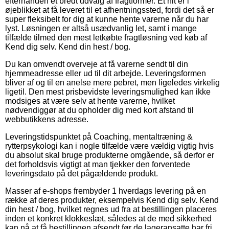
efterhånden et bredt udvalg af fragtformer. Et hit er i
øjeblikket at få leveret til et afhentningssted, fordi det så er
super fleksibelt for dig at kunne hente varerne når du har
lyst. Løsningen er altså usædvanlig let, samt i mange
tilfælde tilmed den mest letkøbte fragtløsning ved køb af
Kend dig selv. Kend din hest / bog.
Du kan omvendt overveje at få varerne sendt til din
hjemmeadresse eller ud til dit arbejde. Leveringsformen
bliver af og til en anelse mere pebret, men ligeledes virkelig
ligetil. Den mest prisbevidste leveringsmulighed kan ikke
modsiges at være selv at hente varerne, hvilket
nødvendiggør at du opholder dig med kort afstand til
webbutikkens adresse.
Leveringstidspunktet på Coaching, mentaltræning &
rytterpsykologi kan i nogle tilfælde være vældig vigtig hvis
du absolut skal bruge produkterne omgående, så derfor er
det forholdsvis vigtigt at man tjekker den forventede
leveringsdato på det pågældende produkt.
Masser af e-shops frembyder 1 hverdags levering på en
række af deres produkter, eksempelvis Kend dig selv. Kend
din hest / bog, hvilket regnes ud fra at bestillingen placeres
inden et konkret klokkeslæt, således at de med sikkerhed
kan nå at få bestillingen afsendt før de lageransatte har fri.