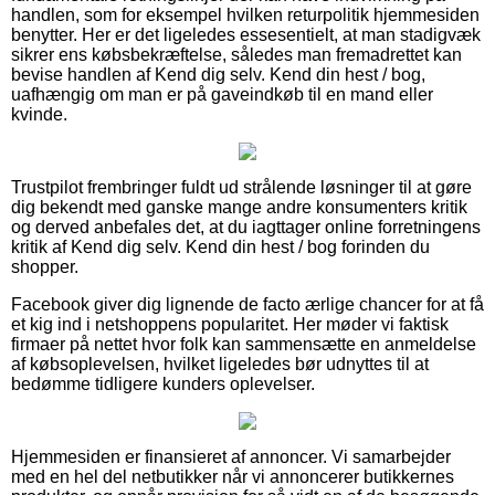
handlen, som for eksempel hvilken returpolitik hjemmesiden
benytter. Her er det ligeledes essesentielt, at man stadigvæk
sikrer ens købsbekræftelse, således man fremadrettet kan
bevise handlen af Kend dig selv. Kend din hest / bog,
uafhængig om man er på gaveindkøb til en mand eller
kvinde.
Trustpilot frembringer fuldt ud strålende løsninger til at gøre
dig bekendt med ganske mange andre konsumenters kritik
og derved anbefales det, at du iagttager online forretningens
kritik af Kend dig selv. Kend din hest / bog forinden du
shopper.
Facebook giver dig lignende de facto ærlige chancer for at få
et kig ind i netshoppens popularitet. Her møder vi faktisk
firmaer på nettet hvor folk kan sammensætte en anmeldelse
af købsoplevelsen, hvilket ligeledes bør udnyttes til at
bedømme tidligere kunders oplevelser.
Hjemmesiden er finansieret af annoncer. Vi samarbejder
med en hel del netbutikker når vi annoncerer butikkernes