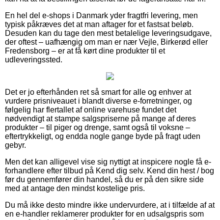
En hel del e-shops i Danmark yder fragtfri levering, men
typisk påkræves det at man aftager for et fastsat beløb.
Desuden kan du tage den mest betalelige leveringsudgave,
der oftest – uafhængig om man er nær Vejle, Birkerød eller
Fredensborg – er at få kørt dine produkter til et
udleveringssted.
Det er jo efterhånden ret så smart for alle og enhver at
vurdere prisniveauet i blandt diverse e-forretninger, og
følgelig har flertallet af online varehuse fundet det
nødvendigt at stampe salgspriserne på mange af deres
produkter – til piger og drenge, samt også til voksne –
eftertrykkeligt, og endda nogle gange byde på fragt uden
gebyr.
Men det kan alligevel vise sig nyttigt at inspicere nogle få e-
forhandlere efter tilbud på Kend dig selv. Kend din hest / bog
før du gennemfører din handel, så du er på den sikre side
med at antage den mindst kostelige pris.
Du må ikke desto mindre ikke undervurdere, at i tilfælde af at
en e-handler reklamerer produkter for en udsalgspris som