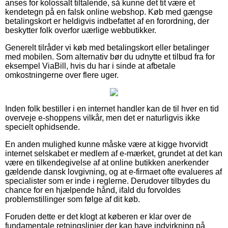
anses for kolossalt tiltalende, så kunne det tit være et
kendetegn på en falsk online webshop. Køb med gængse
betalingskort er heldigvis indbefattet af en forordning, der
beskytter folk overfor uærlige webbutikker.
Generelt tilråder vi køb med betalingskort eller betalinger
med mobilen. Som alternativ bør du udnytte et tilbud fra for
eksempel ViaBill, hvis du har i sinde at afbetale
omkostningerne over flere uger.
Inden folk bestiller i en internet handler kan de til hver en tid
overveje e-shoppens vilkår, men det er naturligvis ikke
specielt ophidsende.
En anden mulighed kunne måske være at kigge hvorvidt
internet selskabet er medlem af e-mærket, grundet at det kan
være en tilkendegivelse af at online butikken anerkender
gældende dansk lovgivning, og at e-firmaet ofte evalueres af
specialister som er inde i reglerne. Derudover tilbydes du
chance for en hjælpende hånd, ifald du forvoldes
problemstillinger som følge af dit køb.
Foruden dette er det klogt at køberen er klar over de
fundamentale retningslinjer der kan have indvirkning på