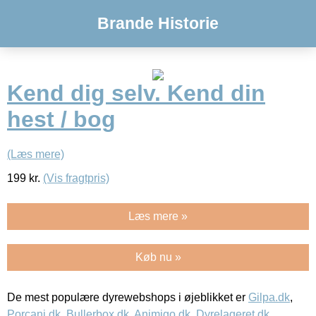
Brande Historie
Kend dig selv. Kend din
hest / bog
(Læs mere)
199
kr.
(Vis fragtpris)
Læs mere »
Køb nu »
De mest populære dyrewebshops i øjeblikket er
Gilpa.dk
,
Porcani.dk
,
Bullerbox.dk
,
Animigo.dk
,
Dyrelageret.dk
,