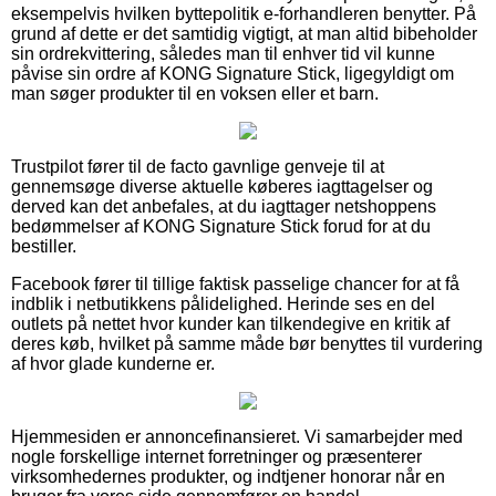
eksempelvis hvilken byttepolitik e-forhandleren benytter. På
grund af dette er det samtidig vigtigt, at man altid bibeholder
sin ordrekvittering, således man til enhver tid vil kunne
påvise sin ordre af KONG Signature Stick, ligegyldigt om
man søger produkter til en voksen eller et barn.
Trustpilot fører til de facto gavnlige genveje til at
gennemsøge diverse aktuelle køberes iagttagelser og
derved kan det anbefales, at du iagttager netshoppens
bedømmelser af KONG Signature Stick forud for at du
bestiller.
Facebook fører til tillige faktisk passelige chancer for at få
indblik i netbutikkens pålidelighed. Herinde ses en del
outlets på nettet hvor kunder kan tilkendegive en kritik af
deres køb, hvilket på samme måde bør benyttes til vurdering
af hvor glade kunderne er.
Hjemmesiden er annoncefinansieret. Vi samarbejder med
nogle forskellige internet forretninger og præsenterer
virksomhedernes produkter, og indtjener honorar når en