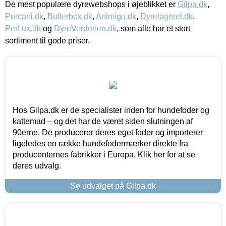
De mest populære dyrewebshops i øjeblikket er
Gilpa.dk
,
Porcani.dk
,
Bullerbox.dk
,
Animigo.dk
,
Dyrelageret.dk
,
PetLux.dk
og
DyreVerdenen.dk
, som alle har et stort
sortiment til gode priser.
Hos Gilpa.dk er de specialister inden for hundefoder og
kattemad – og det har de været siden slutningen af
90erne. De producerer deres eget foder og importerer
ligeledes en række hundefodermærker direkte fra
producenternes fabrikker i Europa. Klik her for at se
deres udvalg.
Se udvalget på Gilpa.dk