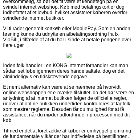
overkommelig, så bør det tit være et kendetegn på en
svindel internet webshop. Køb med betalingskort er dog
indbefattet af et lovbud, hvilket assisterer køberen overfor
svindlende internet butikker.
Vi tilråder generelt kortkøb eller MobilePay. Som en anden
løsning kunne du udnytte en afbetalingsordning fra fx
ViaBill, i tilfælde af at du har i sinde at betale pengene over
flere uger.
Inden folk handler i en KONG internet forhandler kan man
sådan set løbe igennem deres handelsaftale, dog er det
almindeligvis en tidskrævende opgave.
Et nemt alternativ kan være at se nærmere på hvorvidt
online webshoppen er e-mærke tilsluttet, da det bør være en
antydning af at internet butikken følger de officielle regler,
udover at online butikken undertiden kontrolleres af fagfolk
som mestrer reglerne. Desuden får du mulighed for at få
assistance, når du møder udfordringer i processen med dit
køb.
Tilmed er det at foretrække at køber er omhyggelig omkring
de fundamentale vilkår der har indflydelse på bestillingen,