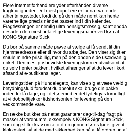
Flere internet forhandlere yder efterhånden diverse
fragtmuligheder. Det mest populære er for nærværende
afhentningssteder, fordi du på den måde nemt kan hente
varerne lige præcis når det passer ind i din kalender.
Fragtløsningen er nemlig ultra hensigtsmæssig, samt endda
desuden den mest betalelige leveringsmanér ved køb af
KONG Signature Stick.
Du bør på samme måde prøve at vælge at få sendt til din
hjemmeadresse eller til hvor du arbejder. Den viser sig tit en
smule mindre prisbillig, men på den anden side usædvanlig
enkel. Den mest prisbevidste leveringsform er utvivlsomt at
du selv henter pakken, hvilket afhænger af at du lever i kort
afstand af e-butikkens lager.
Leveringstiden på Hundelegetøj kan vise sig at være vældig
betydningsfuld forudsat du absolut skal bruge din pakke
inden for få dage, og i det øjemed er det tydeligvis fornuftigt
at vi dobbelttjekker tidshorisonten for levering på den
vedkommende vare.
En række butikker på nettet garanterer dag-til-dag fragt på
masser af varenumre, eksempelvis KONG Signature Stick,
som dog stiller krav om at ordren gennemføres før et givent
klokkeslæt, så at de med sikkerhed kan nå at få ordren ud af