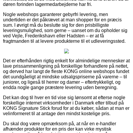
døren forinden lagermedarbejderne har fri.
Nogle webshops garanterer gebyrfri levering, men
undertiden er det påkrævet at man shopper for en præcis
sum. I øvrigt må du beslutte sig for den prisbilligste
leveringsmulighed, som gerne – uanset om du opholder sig
ved Vejle, Frederikshavn eller Hadsten – er at få
fragtmanden til at levere produkterne til et udleveringssted.
Det er efterhånden rigtig enkelt for almindelige mennesker at
lave prissammenligning på forskellige forhandlere på nettet,
og derved har langt de fleste KONG online webshops fundet
det uundgåeligt at mindske udsalgspriserne på varerne – til
juniorer, og ligeså til herrer og damer – eftertrykkeligt, og
endda nogle gange præstere levering uden beregning.
Det kan dog til hver en tid vise sig lønsomt at efterse nogle
forskellige internet virksomheder i Danmark efter tilbud på
KONG Signature Stick forud for at du køber, sådan at man er
velinformeret til at antage den mindst kostelige pris.
Du skal dog være opmærksom på, at når en e-handler
afhænder produkter for en pris der kan virke mystisk