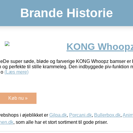
Brande Historie
KONG Whoopz 
De super søde, bløde og farverige KONG Whoopz bamser er b
 og perfekte til stille krammeleg. Den indbyggede piv-funktion
 o
(Læs mere)
Køb nu »
bshops i øjeblikket er
Gilpa.dk
,
Porcani.dk
,
Bullerbox.dk
,
Anim
nen.dk
, som alle har et stort sortiment til gode priser.