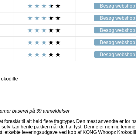
Besøg webshop
Besøg webshop
Besøg webshop
Besøg webshop
Besøg webshop
kodille
jerner baseret på
39
anmeldelser
t foreslår til alt held flere fragttyper. Den mest anvendte er for 
u selv kan hente pakken når du har lyst. Denne er nemlig temm
st letkøbte leveringsudgave ved køb af KONG Whoopz Krokodill