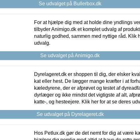
Se udvalget på Bullerbox.dk
For at hjælpe dig med at holde dine yndlings v
tilbyder Animigo.dk et komplet udvalg af produkte
naturlig godhed, sammen med nyttige råd. Klik he
udvalg.
Se udvalget på Animigo.dk
Dyrelageret.dk er shoppen til dig, der elsker kvali
kat eller hest. De lægger mange kræfter i at forha
kæledyrene, der er afprøvet og testet af dyreadf
dyrlæger og ikke mindst det vigtigste af alt, afpr
katte-, og hesteejere. Klik her for at se deres udv
Se udvalget på Dyrelageret.dk
Hos Petlux.dk gør de det nemt for dig at være k
hjælper dig nemlig med altid at have de rette pr