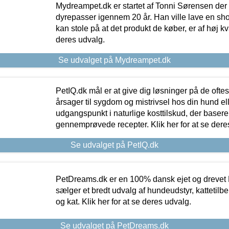
Mydreampet.dk er startet af Tonni Sørensen der
dyrepasser igennem 20 år. Han ville lave en sh
kan stole på at det produkt de køber, er af høj kval
deres udvalg.
Se udvalget på Mydreampet.dk
PetIQ.dk mål er at give dig løsninger på de oft
årsager til sygdom og mistrivsel hos din hund el
udgangspunkt i naturlige kosttilskud, der basere
gennemprøvede recepter. Klik her for at se dere
Se udvalget på PetIQ.dk
PetDreams.dk er en 100% dansk ejet og drevet 
sælger et bredt udvalg af hundeudstyr, kattetilbe
og kat. Klik her for at se deres udvalg.
Se udvalget på PetDreams.dk