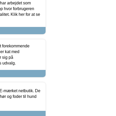
 har arbejdet som
op hvor forbrugeren
itet. Klik her for at se
est forekommende
ler kat med
r sig på
s udvalg.
E-mærket netbutik. De
hør og foder til hund