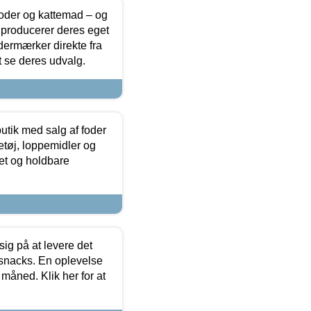
foder og kattemad – og
 producerer deres eget
dermærker direkte fra
t se deres udvalg.
utik med salg af foder
etøj, loppemidler og
tet og holdbare
sig på at levere det
 snacks. En oplevelse
 måned. Klik her for at