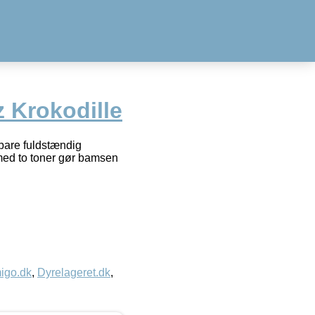
Krokodille
are fuldstændig
 med to toner gør bamsen
igo.dk
,
Dyrelageret.dk
,