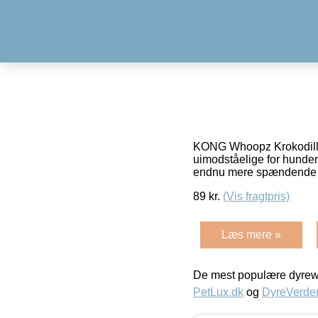
KONG Whoopz Krokodille
uimodståelige for hunden
endnu mere spændende
89
kr.
(Vis fragtpris)
Læs mere »
De mest populære dyrewe
PetLux.dk
og
DyreVerde