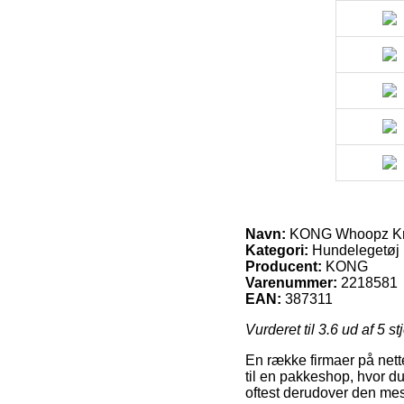
Navn:
KONG Whoopz Kro
Kategori:
Hundelegetøj
Producent:
KONG
Varenummer:
2218581
EAN:
387311
Vurderet til
3.6
ud af 5 st
En række firmaer på nette
til en pakkeshop, hvor d
oftest derudover den me