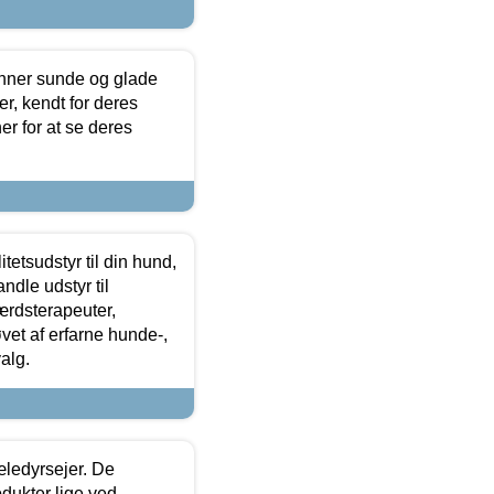
enner sunde og glade
r, kendt for deres
r for at se deres
tetsudstyr til din hund,
ndle udstyr til
ærdsterapeuter,
øvet af erfarne hunde-,
alg.
æledyrsejer. De
odukter lige ved