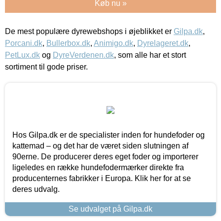
Køb nu »
De mest populære dyrewebshops i øjeblikket er
Gilpa.dk
,
Porcani.dk
,
Bullerbox.dk
,
Animigo.dk
,
Dyrelageret.dk
,
PetLux.dk
og
DyreVerdenen.dk
, som alle har et stort
sortiment til gode priser.
Hos Gilpa.dk er de specialister inden for hundefoder og
kattemad – og det har de været siden slutningen af
90erne. De producerer deres eget foder og importerer
ligeledes en række hundefodermærker direkte fra
producenternes fabrikker i Europa. Klik her for at se
deres udvalg.
Se udvalget på Gilpa.dk