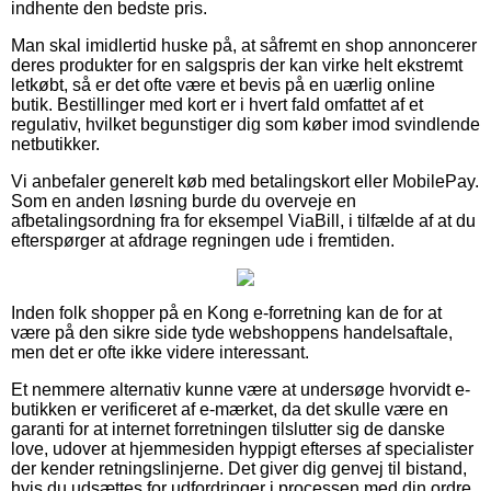
indhente den bedste pris.
Man skal imidlertid huske på, at såfremt en shop annoncerer
deres produkter for en salgspris der kan virke helt ekstremt
letkøbt, så er det ofte være et bevis på en uærlig online
butik. Bestillinger med kort er i hvert fald omfattet af et
regulativ, hvilket begunstiger dig som køber imod svindlende
netbutikker.
Vi anbefaler generelt køb med betalingskort eller MobilePay.
Som en anden løsning burde du overveje en
afbetalingsordning fra for eksempel ViaBill, i tilfælde af at du
efterspørger at afdrage regningen ude i fremtiden.
Inden folk shopper på en Kong e-forretning kan de for at
være på den sikre side tyde webshoppens handelsaftale,
men det er ofte ikke videre interessant.
Et nemmere alternativ kunne være at undersøge hvorvidt e-
butikken er verificeret af e-mærket, da det skulle være en
garanti for at internet forretningen tilslutter sig de danske
love, udover at hjemmesiden hyppigt efterses af specialister
der kender retningslinjerne. Det giver dig genvej til bistand,
hvis du udsættes for udfordringer i processen med din ordre.