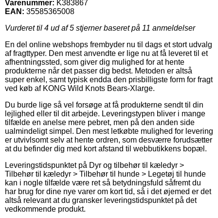
Varenummer:
K383867
EAN:
35585365008
Vurderet til
4
ud af 5 stjerner baseret på
11
anmeldelser
En del online webshops frembyder nu til dags et stort udvalg
af fragttyper. Den mest anvendte er lige nu at få leveret til et
afhentningssted, som giver dig mulighed for at hente
produkterne når det passer dig bedst. Metoden er altså
super enkel, samt typisk endda den prisbilligste form for fragt
ved køb af KONG Wild Knots Bears-Xlarge.
Du burde lige så vel forsøge at få produkterne sendt til din
lejlighed eller til dit arbejde. Leveringstypen bliver i mange
tilfælde en anelse mere pebret, men på den anden side
ualmindeligt simpel. Den mest letkøbte mulighed for levering
er utvivlsomt selv at hente ordren, som desværre forudsætter
at du befinder dig med kort afstand til webbutikkens bopæl.
Leveringstidspunktet på Dyr og tilbehør til kæledyr >
Tilbehør til kæledyr > Tilbehør til hunde > Legetøj til hunde
kan i nogle tilfælde være ret så betydningsfuld såfremt du
har brug for dine nye varer om kort tid, så i det øjemed er det
altså relevant at du gransker leveringstidspunktet på det
vedkommende produkt.