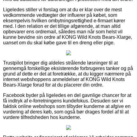
Ligeledes stiller vi forslag om at du er klar over de mest
vedkommende vedtægter der influerer på købet, som
eksempelvis hvilken ombytningsrettighed e-firmaet kører
med. I den relation er det tillige afgørende, at man altid
opbevarer ens ordremail, således man når som helst vil
kunne bevidne sin ordre af KONG Wild Knots Bears-Xlarge,
uanset om du skal købe gave til en dreng eller pige.
Trustpilot bringer dig aldeles strålende løsninger til at
gennemgå forskellige eksisterende forbrugeres tanker og på
grund af dette er det at foretrække, at du kigger nærmere på
internet webshoppens anmeldelser af KONG Wild Knots
Bears-Xlarge forud for at du placerer din ordre.
Facebook byder på ligeledes en del gavnlige chancer for at
få indtryk af e-forretningens kundefokus. Desuden ser vi
faktisk online webshops som tilbyder kunderne at afgive en
vurdering af deres køb, som også bør drages fordel af til at
vurdere tilfredsheden hos kunderne.