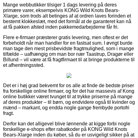
Mange webbutikker tilsiger 1 dags levering på deres
primære varer, eksempelvis KONG Wild Knots Bears-
Xlarge, som trods alt betinges af at ordren laves forinden et
bestemt klokkeslæt, med det formål at de garanteret kan nå
at få pakken afsted inden pakkemedarbejderne får fri.
Flere e-firmaer præsterer gratis levering, men oftest er det
forbeholdt når man handler for en fastsat sum. I øvrigt burde
man tage den mest prisbevidste fragtmulighed, som i mange
tilfælde – uafhængig om man bor nær Taastrup, Dragør eller
Billund – vil være at få fragtfirmaet til at bringe produkterne til
et afhentningssted.
Det er i høj grad bekvemt for os alle at finde de bedste priser
fra forskellige online firmaer, og for det har massevis af Kong
online butikker været tvunget til at trykke priserne på mange
af deres produkter – til børn, og endvidere også til kvinder og
mænd – markant, og endda nogle gange frembyde portofri
fragt.
Derfor kan det alligevel blive lønnende at kigge forbi nogle
forskellige e-shops efter rabatkoder på KONG Wild Knots
Bears-Xlarge inden du køber, så du er usvigeligt sikker på at