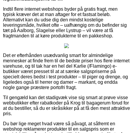
Indtil flere internet webshops byder på gratis fragt, men
typisk kræver det at man aftager for et fastsat beløb.
Alternativt kan du udse dig den mindst kostelige
leveringsmåde, hvilket ofte – uafhængig om du befinder sig
tæt på Aalborg, Slagelse eller Lystrup – vil være at få
fragtmanden til at køre produkterne til en pakkeshop.
Det er efterhånden usædvanlig smart for almindelige
mennesker at finde frem til de bedste priser hos flere internet
varehuse, og til tak har en hel del Karlie (/Flamingo) e-
butikker været presset til at at sænke salgspriserne på
specielt deres bedst i test produkter – til piger og drenge, og
ligeledes også til herrer og damer – markant, og endda
nogle gange præstere portofri fragt.
Til gengæld kan det stadigvæk vise sig smart at prøve visse
webbutikker efter rabatkoder på Krog til bagagerum forud for
at du bestiller, så du er skråsikker på at få den mest attraktive
pris.
Du bør lige meget hvad være så påvagt, at såfremt en
webshop reklamerer produkter til en salgspris som er