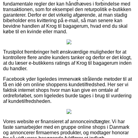
fundamentale regler der kan håndhæves i forbindelse med
transaktionen, som for eksempel den returpolitik e-butikken
garanterer. Derfor er det virkelig afgørende, at man stadig
bibeholder ens kvittering på e-mail, så man senere kan
bevidne handlen af Krog til bagagerum, hvad end du skal
købe til en kvinde eller mand.
Trustpilot frembringer helt ønskværdige muligheder for at
kontrollere flere andre kunders tanker og derfor er det klogt,
at du læser e-butikkens ratings af Krog til bagagerum inden
du handler.
Facebook yder ligeledes immervæk strålende metoder til at
få en idé om online shoppens kundetilfredshed. Her ser vi
faktisk internet shops hvor man kan give en omtale af
ordreforløbet, som ligeledes burde tages i brug til vurdering
af kundetilfredsheden.
Vores website er finansieret af annonceindtægter. Vi har
faste samarbejder med en gruppe online shops i Danmark
og annoncerer firmaernes produkter, og modtager honorar