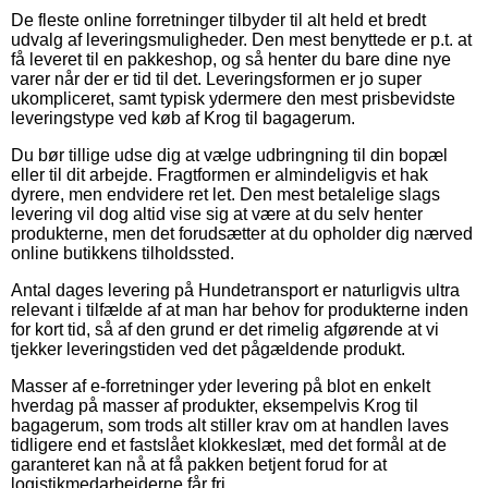
De fleste online forretninger tilbyder til alt held et bredt
udvalg af leveringsmuligheder. Den mest benyttede er p.t. at
få leveret til en pakkeshop, og så henter du bare dine nye
varer når der er tid til det. Leveringsformen er jo super
ukompliceret, samt typisk ydermere den mest prisbevidste
leveringstype ved køb af Krog til bagagerum.
Du bør tillige udse dig at vælge udbringning til din bopæl
eller til dit arbejde. Fragtformen er almindeligvis et hak
dyrere, men endvidere ret let. Den mest betalelige slags
levering vil dog altid vise sig at være at du selv henter
produkterne, men det forudsætter at du opholder dig nærved
online butikkens tilholdssted.
Antal dages levering på Hundetransport er naturligvis ultra
relevant i tilfælde af at man har behov for produkterne inden
for kort tid, så af den grund er det rimelig afgørende at vi
tjekker leveringstiden ved det pågældende produkt.
Masser af e-forretninger yder levering på blot en enkelt
hverdag på masser af produkter, eksempelvis Krog til
bagagerum, som trods alt stiller krav om at handlen laves
tidligere end et fastslået klokkeslæt, med det formål at de
garanteret kan nå at få pakken betjent forud for at
logistikmedarbejderne får fri.