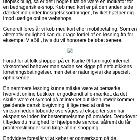
utopisk billig, så er det i nogle tilfælde være en indikator for
en bedragerisk e-shop. Køb med kort er på den anden side
dækket ind under Indsigelsesordningen, hvilket hjælper dig
imod uærlige online webshops.
Generelt foreslår vi køb med kort eller mobilbetaling. Som en
alternativ mulighed kan du drage fordel af en løsning fra for
eksempel ViaBill, hvis du vil honorere beløbet senere.
Forud for at folk shopper på en Karlie (/Flamingo) internet
virksomhed behøver man sådan set kigge på netbutikkens
forretningsbetingelser, men det er naturligvis ikke specielt
ophidsende.
En nemmere løsning kunne måske være at bemærke
hvorvidt online butikken er godkendt af e-mærket, da det
skulle være et sympol på at internet butikken imødekommer
gældende dansk lovgivning, tillige med at online
virksomheden løbende overvåges af eksperter som har
ekspertise inden for bestemmelserne på området. Derudover
tilbydes du mulighed for hjælpende service, såfremt du får
problemstillinger som følge af din shopping.
Endvidere foreslår vi at køber er opmærksom på de