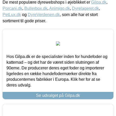
De mest populære dyrewebshops i øjeblikket er
Gilpa.dk
,
Porcani.dk
,
Bullerbox.dk
,
Animigo.dk
,
Dyrelageret.dk
,
PetLux.dk
og
DyreVerdenen.dk
, som alle har et stort
sortiment til gode priser.
Hos Gilpa.dk er de specialister inden for hundefoder og
kattemad – og det har de været siden slutningen af
90erne. De producerer deres eget foder og importerer
ligeledes en række hundefodermærker direkte fra
producenternes fabrikker i Europa. Klik her for at se
deres udvalg.
Se udvalget på Gilpa.dk