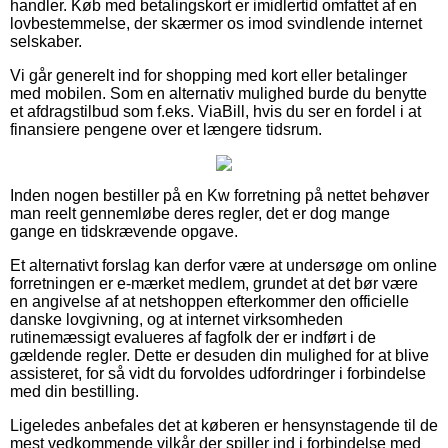
handler. Køb med betalingskort er imidlertid omfattet af en
lovbestemmelse, der skærmer os imod svindlende internet
selskaber.
Vi går generelt ind for shopping med kort eller betalinger
med mobilen. Som en alternativ mulighed burde du benytte
et afdragstilbud som f.eks. ViaBill, hvis du ser en fordel i at
finansiere pengene over et længere tidsrum.
Inden nogen bestiller på en Kw forretning på nettet behøver
man reelt gennemløbe deres regler, det er dog mange
gange en tidskrævende opgave.
Et alternativt forslag kan derfor være at undersøge om online
forretningen er e-mærket medlem, grundet at det bør være
en angivelse af at netshoppen efterkommer den officielle
danske lovgivning, og at internet virksomheden
rutinemæssigt evalueres af fagfolk der er indført i de
gældende regler. Dette er desuden din mulighed for at blive
assisteret, for så vidt du forvoldes udfordringer i forbindelse
med din bestilling.
Ligeledes anbefales det at køberen er hensynstagende til de
mest vedkommende vilkår der spiller ind i forbindelse med