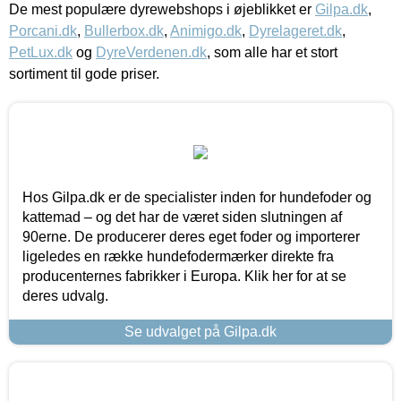
De mest populære dyrewebshops i øjeblikket er
Gilpa.dk
,
Porcani.dk
,
Bullerbox.dk
,
Animigo.dk
,
Dyrelageret.dk
,
PetLux.dk
og
DyreVerdenen.dk
, som alle har et stort
sortiment til gode priser.
Hos Gilpa.dk er de specialister inden for hundefoder og
kattemad – og det har de været siden slutningen af
90erne. De producerer deres eget foder og importerer
ligeledes en række hundefodermærker direkte fra
producenternes fabrikker i Europa. Klik her for at se
deres udvalg.
Se udvalget på Gilpa.dk