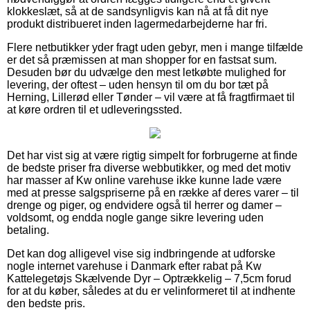
klokkeslæt, så at de sandsynligvis kan nå at få dit nye
produkt distribueret inden lagermedarbejderne har fri.
Flere netbutikker yder fragt uden gebyr, men i mange tilfælde
er det så præmissen at man shopper for en fastsat sum.
Desuden bør du udvælge den mest letkøbte mulighed for
levering, der oftest – uden hensyn til om du bor tæt på
Herning, Lillerød eller Tønder – vil være at få fragtfirmaet til
at køre ordren til et udleveringssted.
Det har vist sig at være rigtig simpelt for forbrugerne at finde
de bedste priser fra diverse webbutikker, og med det motiv
har masser af Kw online varehuse ikke kunne lade være
med at presse salgspriserne på en række af deres varer – til
drenge og piger, og endvidere også til herrer og damer –
voldsomt, og endda nogle gange sikre levering uden
betaling.
Det kan dog alligevel vise sig indbringende at udforske
nogle internet varehuse i Danmark efter rabat på Kw
Kattelegetøjs Skælvende Dyr – Optrækkelig – 7,5cm forud
for at du køber, således at du er velinformeret til at indhente
den bedste pris.