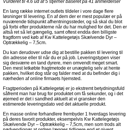
Vurderet til
4.6
ud af 5 stjerner baseret på
41
anmeldelser
En lang række internet outlets tildeler i vore dage flere
løsninger til levering. En af dem der er mest populær er på
nuværende tidspunkt afhentningssteder, og så skal du blot
gå forbi efter produkterne når du har mulighed for det. Den er
altså ret så let gængelig, samt oftest endda den billigste
fragtform ved køb af Kw Kattelegetøjs Skælvende Dyr –
Optrækkelig – 7,5cm.
Du kan derudover udse dig at bestille pakken til levering til
din adresse eller til når du er på job. Leveringstypen viser
sig desværre en tand dyrere, men omvendt meget smart.
Den mest letkøbte fragtmetode er unægtelig selv at hente
pakken, hvilket dog står og falder med at du befinder dig i
nærheden af online firmaets hjemsted.
Fragtperioden på Kattelegetøj er jo ekstremt betydningsfuld
såfremt man har brug for produktet om få sekunder, og i det
øjemed er det i sandhed aktuelt at vi gransker den
estimerede leveringsdato ved det aktuelle produkt.
En masse online forhandlere frembyder 1 hverdags levering
på deres favorit produkter, eksempelvis Kw Kattelegetøjs
Skælvende Dyr – Optrækkelig – 7,5cm, men som trods alt
nødvendiggør at ordren lægges tidligere end et givent