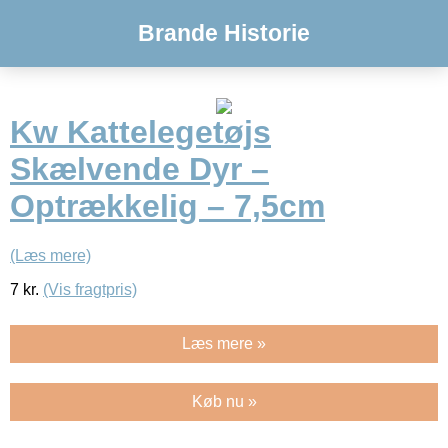
Brande Historie
Kw Kattelegetøjs
Skælvende Dyr –
Optrækkelig – 7,5cm
(Læs mere)
7
kr.
(Vis fragtpris)
Læs mere »
Køb nu »