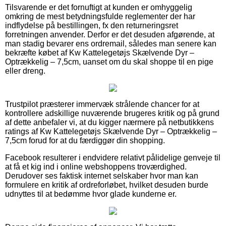
Tilsvarende er det fornuftigt at kunden er omhyggelig
omkring de mest betydningsfulde reglementer der har
indflydelse på bestillingen, fx den returneringsret
forretningen anvender. Derfor er det desuden afgørende, at
man stadig bevarer ens ordremail, således man senere kan
bekræfte købet af Kw Kattelegetøjs Skælvende Dyr –
Optrækkelig – 7,5cm, uanset om du skal shoppe til en pige
eller dreng.
Trustpilot præsterer immervæk strålende chancer for at
kontrollere adskillige nuværende brugeres kritik og på grund
af dette anbefaler vi, at du kigger nærmere på netbutikkens
ratings af Kw Kattelegetøjs Skælvende Dyr – Optrækkelig –
7,5cm forud for at du færdiggør din shopping.
Facebook resulterer i endvidere relativt pålidelige genveje til
at få et kig ind i online webshoppens troværdighed.
Derudover ses faktisk internet selskaber hvor man kan
formulere en kritik af ordreforløbet, hvilket desuden burde
udnyttes til at bedømme hvor glade kunderne er.