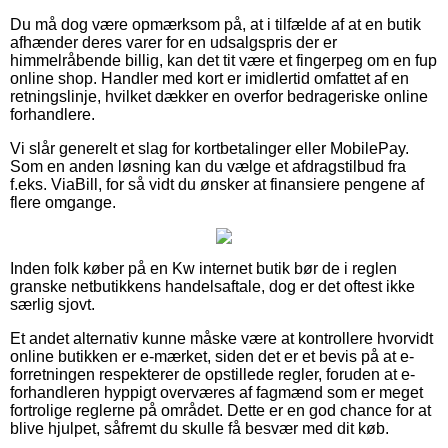
Du må dog være opmærksom på, at i tilfælde af at en butik
afhænder deres varer for en udsalgspris der er
himmelråbende billig, kan det tit være et fingerpeg om en fup
online shop. Handler med kort er imidlertid omfattet af en
retningslinje, hvilket dækker en overfor bedrageriske online
forhandlere.
Vi slår generelt et slag for kortbetalinger eller MobilePay.
Som en anden løsning kan du vælge et afdragstilbud fra
f.eks. ViaBill, for så vidt du ønsker at finansiere pengene af
flere omgange.
Inden folk køber på en Kw internet butik bør de i reglen
granske netbutikkens handelsaftale, dog er det oftest ikke
særlig sjovt.
Et andet alternativ kunne måske være at kontrollere hvorvidt
online butikken er e-mærket, siden det er et bevis på at e-
forretningen respekterer de opstillede regler, foruden at e-
forhandleren hyppigt overværes af fagmænd som er meget
fortrolige reglerne på området. Dette er en god chance for at
blive hjulpet, såfremt du skulle få besvær med dit køb.