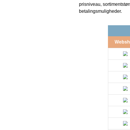
prisniveau, sortimentstø
betalingsmuligheder.
Websh