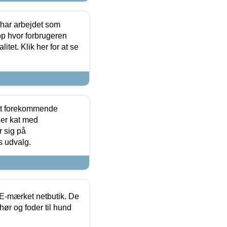
 har arbejdet som
op hvor forbrugeren
itet. Klik her for at se
est forekommende
ler kat med
r sig på
s udvalg.
E-mærket netbutik. De
hør og foder til hund