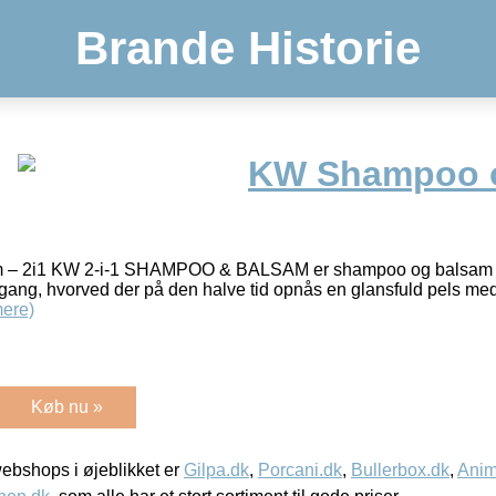
Brande Historie
KW Shampoo 
– 2i1 KW 2-i-1 SHAMPOO & BALSAM er shampoo og balsam i é
ang, hvorved der på den halve tid opnås en glansfuld pels med
ere)
Køb nu »
bshops i øjeblikket er
Gilpa.dk
,
Porcani.dk
,
Bullerbox.dk
,
Anim