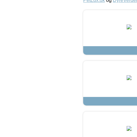
PetLux.dk
og
DyreVerde