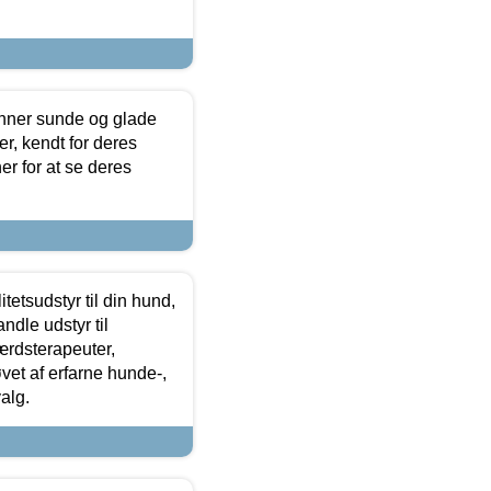
enner sunde og glade
r, kendt for deres
r for at se deres
tetsudstyr til din hund,
ndle udstyr til
ærdsterapeuter,
øvet af erfarne hunde-,
alg.