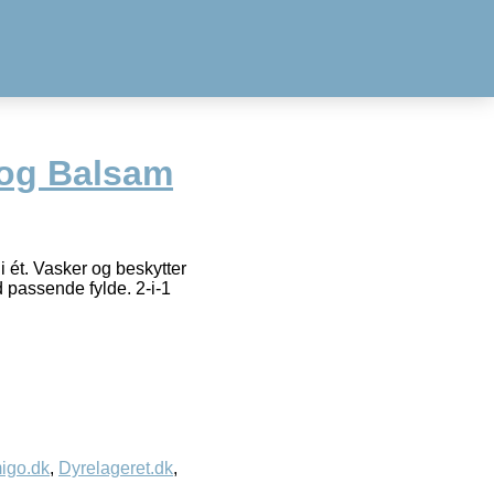
og Balsam
t. Vasker og beskytter
 passende fylde. 2-i-1
igo.dk
,
Dyrelageret.dk
,