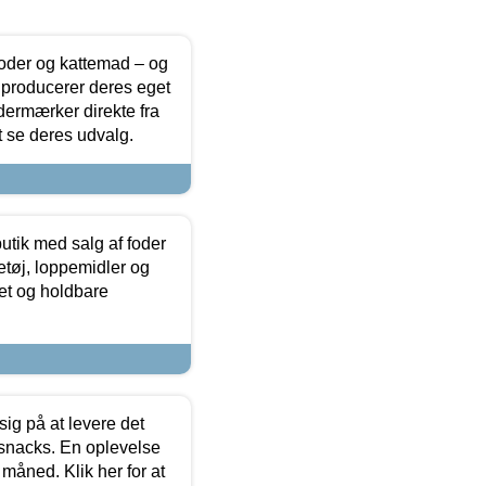
foder og kattemad – og
 producerer deres eget
dermærker direkte fra
t se deres udvalg.
utik med salg af foder
etøj, loppemidler og
tet og holdbare
sig på at levere det
 snacks. En oplevelse
 måned. Klik her for at