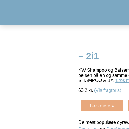
– 2i1
KW Shampoo og Balsam 
pelsen på én og samme g
SHAMPOO & BA
(Læs m
63.2
kr.
(Vis fragtpris)
Læs mere »
De mest populære dyrewe