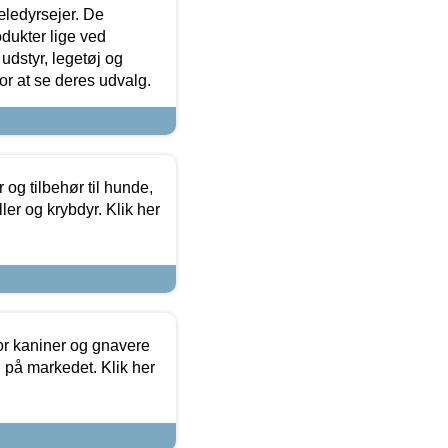
æledyrsejer. De
odukter lige ved
udstyr, legetøj og
 for at se deres udvalg.
og tilbehør til hunde,
ller og krybdyr. Klik her
or kaniner og gnavere
g på markedet. Klik her