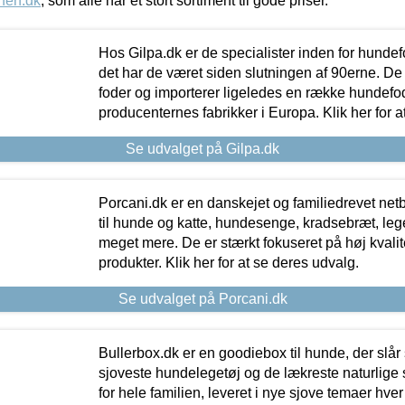
nen.dk
, som alle har et stort sortiment til gode priser.
Hos Gilpa.dk er de specialister inden for hunde
det har de været siden slutningen af 90erne. De
foder og importerer ligeledes en række hundefo
producenternes fabrikker i Europa. Klik her for a
Se udvalget på Gilpa.dk
Porcani.dk er en danskejet og familiedrevet netb
til hunde og katte, hundesenge, kradsebræt, leg
meget mere. De er stærkt fokuseret på høj kvali
produkter. Klik her for at se deres udvalg.
Se udvalget på Porcani.dk
Bullerbox.dk er en goodiebox til hunde, der slår 
sjoveste hundelegetøj og de lækreste naturlige
for hele familien, leveret i nye sjove temaer hver