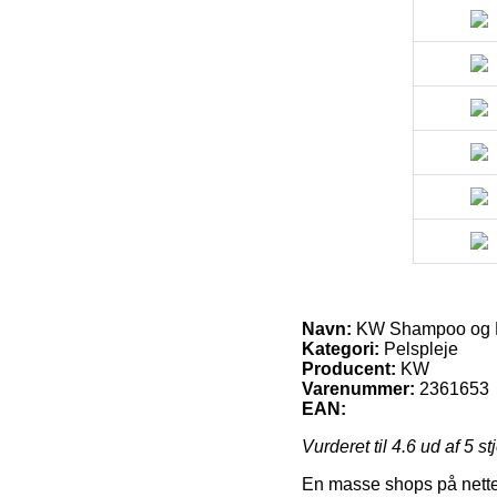
Navn:
KW Shampoo og B
Kategori:
Pelspleje
Producent:
KW
Varenummer:
2361653
EAN:
Vurderet til
4.6
ud af 5 st
En masse shops på nettet 