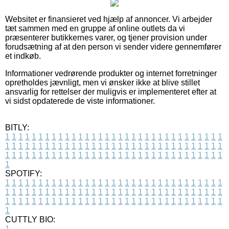
Websitet er finansieret ved hjælp af annoncer. Vi arbejder
tæt sammen med en gruppe af online outlets da vi
præsenterer butikkernes varer, og tjener provision under
forudsætning af at den person vi sender videre gennemfører
et indkøb.
Informationer vedrørende produkter og internet forretninger
opretholdes jævnligt, men vi ønsker ikke at blive stillet
ansvarlig for rettelser der muligvis er implementeret efter at
vi sidst opdaterede de viste informationer.
BITLY:
1
1
1
1
1
1
1
1
1
1
1
1
1
1
1
1
1
1
1
1
1
1
1
1
1
1
1
1
1
1
1
1
1
1
1
1
1
1
1
1
1
1
1
1
1
1
1
1
1
1
1
1
1
1
1
1
1
1
1
1
1
1
1
1
1
1
1
1
1
1
1
1
1
1
1
1
1
1
1
1
1
1
1
1
1
1
1
1
1
1
1
1
1
1
1
1
1
1
1
1
SPOTIFY:
1
1
1
1
1
1
1
1
1
1
1
1
1
1
1
1
1
1
1
1
1
1
1
1
1
1
1
1
1
1
1
1
1
1
1
1
1
1
1
1
1
1
1
1
1
1
1
1
1
1
1
1
1
1
1
1
1
1
1
1
1
1
1
1
1
1
1
1
1
1
1
1
1
1
1
1
1
1
1
1
1
1
1
1
1
1
1
1
1
1
1
1
1
1
1
1
1
1
1
1
CUTTLY BIO:
1