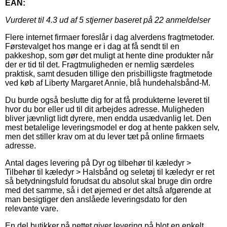
EAN:
Vurderet til
4.3
ud af 5 stjerner baseret på
22
anmeldelser
Flere internet firmaer foreslår i dag alverdens fragtmetoder.
Førstevalget hos mange er i dag at få sendt til en
pakkeshop, som gør det muligt at hente dine produkter når
der er tid til det. Fragtmuligheden er nemlig særdeles
praktisk, samt desuden tillige den prisbilligste fragtmetode
ved køb af Liberty Margaret Annie, blå hundehalsbånd-M.
Du burde også beslutte dig for at få produkterne leveret til
hvor du bor eller ud til dit arbejdes adresse. Muligheden
bliver jævnligt lidt dyrere, men endda usædvanlig let. Den
mest betalelige leveringsmodel er dog at hente pakken selv,
men det stiller krav om at du lever tæt på online firmaets
adresse.
Antal dages levering på Dyr og tilbehør til kæledyr >
Tilbehør til kæledyr > Halsbånd og seletøj til kæledyr er ret
så betydningsfuld forudsat du absolut skal bruge din ordre
med det samme, så i det øjemed er det altså afgørende at
man besigtiger den anslåede leveringsdato for den
relevante vare.
En del butikker på nettet giver levering på blot en enkelt