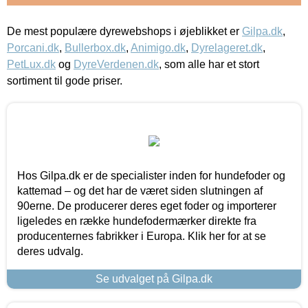
De mest populære dyrewebshops i øjeblikket er
Gilpa.dk
,
Porcani.dk
,
Bullerbox.dk
,
Animigo.dk
,
Dyrelageret.dk
,
PetLux.dk
og
DyreVerdenen.dk
, som alle har et stort
sortiment til gode priser.
Hos Gilpa.dk er de specialister inden for hundefoder og
kattemad – og det har de været siden slutningen af
90erne. De producerer deres eget foder og importerer
ligeledes en række hundefodermærker direkte fra
producenternes fabrikker i Europa. Klik her for at se
deres udvalg.
Se udvalget på Gilpa.dk