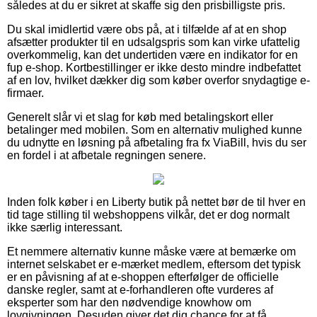
således at du er sikret at skaffe sig den prisbilligste pris.
Du skal imidlertid være obs på, at i tilfælde af at en shop
afsætter produkter til en udsalgspris som kan virke ufattelig
overkommelig, kan det undertiden være en indikator for en
fup e-shop. Kortbestillinger er ikke desto mindre indbefattet
af en lov, hvilket dækker dig som køber overfor snydagtige e-
firmaer.
Generelt slår vi et slag for køb med betalingskort eller
betalinger med mobilen. Som en alternativ mulighed kunne
du udnytte en løsning på afbetaling fra fx ViaBill, hvis du ser
en fordel i at afbetale regningen senere.
Inden folk køber i en Liberty butik på nettet bør de til hver en
tid tage stilling til webshoppens vilkår, det er dog normalt
ikke særlig interessant.
Et nemmere alternativ kunne måske være at bemærke om
internet selskabet er e-mærket medlem, eftersom det typisk
er en påvisning af at e-shoppen efterfølger de officielle
danske regler, samt at e-forhandleren ofte vurderes af
eksperter som har den nødvendige knowhow om
lovgivningen. Desuden giver det dig chance for at få