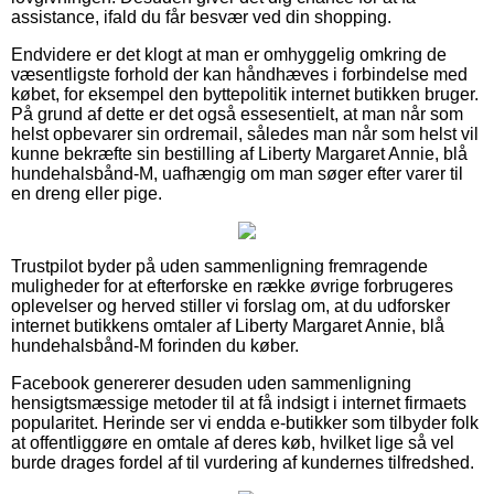
assistance, ifald du får besvær ved din shopping.
Endvidere er det klogt at man er omhyggelig omkring de
væsentligste forhold der kan håndhæves i forbindelse med
købet, for eksempel den byttepolitik internet butikken bruger.
På grund af dette er det også essesentielt, at man når som
helst opbevarer sin ordremail, således man når som helst vil
kunne bekræfte sin bestilling af Liberty Margaret Annie, blå
hundehalsbånd-M, uafhængig om man søger efter varer til
en dreng eller pige.
Trustpilot byder på uden sammenligning fremragende
muligheder for at efterforske en række øvrige forbrugeres
oplevelser og herved stiller vi forslag om, at du udforsker
internet butikkens omtaler af Liberty Margaret Annie, blå
hundehalsbånd-M forinden du køber.
Facebook genererer desuden uden sammenligning
hensigtsmæssige metoder til at få indsigt i internet firmaets
popularitet. Herinde ser vi endda e-butikker som tilbyder folk
at offentliggøre en omtale af deres køb, hvilket lige så vel
burde drages fordel af til vurdering af kundernes tilfredshed.