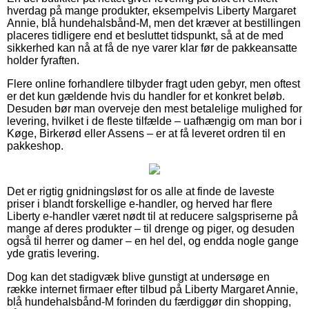
hverdag på mange produkter, eksempelvis Liberty Margaret
Annie, blå hundehalsbånd-M, men det kræver at bestillingen
placeres tidligere end et besluttet tidspunkt, så at de med
sikkerhed kan nå at få de nye varer klar før de pakkeansatte
holder fyraften.
Flere online forhandlere tilbyder fragt uden gebyr, men oftest
er det kun gældende hvis du handler for et konkret beløb.
Desuden bør man overveje den mest betalelige mulighed for
levering, hvilket i de fleste tilfælde – uafhængig om man bor i
Køge, Birkerød eller Assens – er at få leveret ordren til en
pakkeshop.
Det er rigtig gnidningsløst for os alle at finde de laveste
priser i blandt forskellige e-handler, og herved har flere
Liberty e-handler været nødt til at reducere salgspriserne på
mange af deres produkter – til drenge og piger, og desuden
også til herrer og damer – en hel del, og endda nogle gange
yde gratis levering.
Dog kan det stadigvæk blive gunstigt at undersøge en
række internet firmaer efter tilbud på Liberty Margaret Annie,
blå hundehalsbånd-M forinden du færdiggør din shopping,