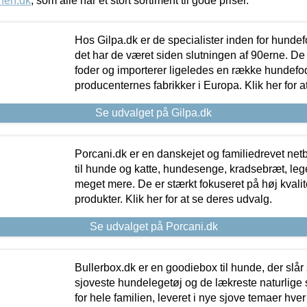
nen.dk
, som alle har et stort sortiment til gode priser.
Hos Gilpa.dk er de specialister inden for hunde
det har de været siden slutningen af 90erne. De
foder og importerer ligeledes en række hundefo
producenternes fabrikker i Europa. Klik her for a
Se udvalget på Gilpa.dk
Porcani.dk er en danskejet og familiedrevet netb
til hunde og katte, hundesenge, kradsebræt, leg
meget mere. De er stærkt fokuseret på høj kvali
produkter. Klik her for at se deres udvalg.
Se udvalget på Porcani.dk
Bullerbox.dk er en goodiebox til hunde, der slår 
sjoveste hundelegetøj og de lækreste naturlige
for hele familien, leveret i nye sjove temaer hver