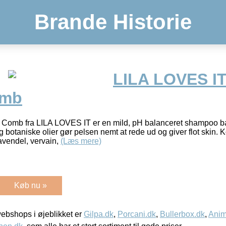
Brande Historie
LILA LOVES I
omb
omb fra LILA LOVES IT er en mild, pH balanceret shampoo bas
g botaniske olier gør pelsen nemt at rede ud og giver flot skin. 
avendel, vervain,
(Læs mere)
Køb nu »
bshops i øjeblikket er
Gilpa.dk
,
Porcani.dk
,
Bullerbox.dk
,
Anim