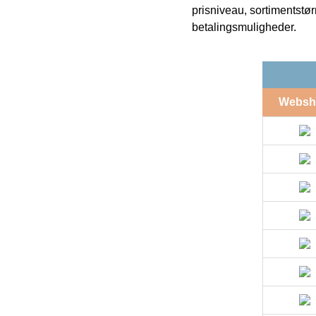
prisniveau, sortimentstø
betalingsmuligheder.
Websh