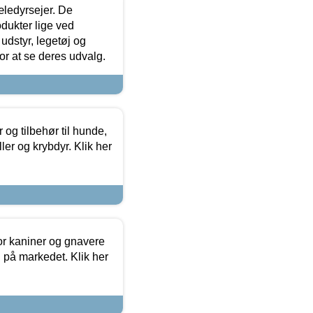
æledyrsejer. De
odukter lige ved
udstyr, legetøj og
 for at se deres udvalg.
og tilbehør til hunde,
ller og krybdyr. Klik her
or kaniner og gnavere
g på markedet. Klik her