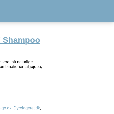
T Shampoo
eret på naturlige
Kombinationen af jojoba,
igo.dk
,
Dyrelageret.dk
,