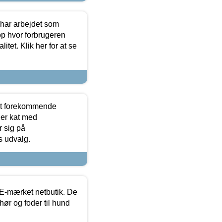
 har arbejdet som
op hvor forbrugeren
itet. Klik her for at se
est forekommende
ler kat med
r sig på
s udvalg.
E-mærket netbutik. De
hør og foder til hund