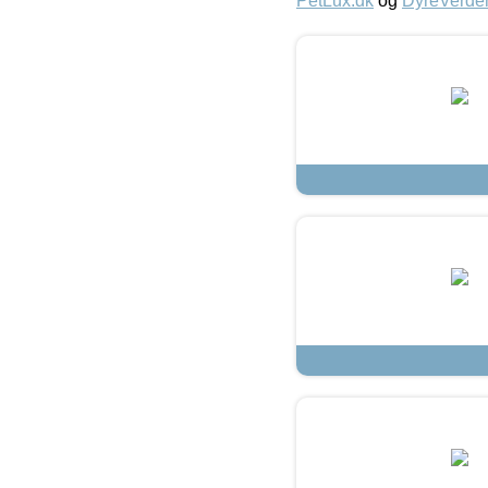
PetLux.dk
og
DyreVerde