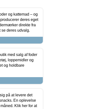
foder og kattemad – og
 producerer deres eget
dermærker direkte fra
t se deres udvalg.
utik med salg af foder
etøj, loppemidler og
tet og holdbare
sig på at levere det
 snacks. En oplevelse
 måned. Klik her for at