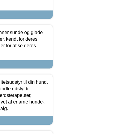
enner sunde og glade
r, kendt for deres
r for at se deres
tetsudstyr til din hund,
ndle udstyr til
ærdsterapeuter,
øvet af erfarne hunde-,
alg.