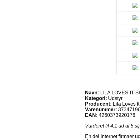
Navn:
LILA LOVES IT S
Kategori:
Udstyr
Producent:
Lila Loves It
Varenummer:
3734719
EAN:
4260373920176
Vurderet til
4.1
ud af 5 st
En del internet firmaer u