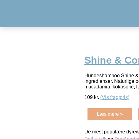
Shine & C
Hundeshampoo Shine & C
ingredienser. Naturlige o
macadamia, kokosolie, l
109
kr.
(Vis fragtpris)
Læs mere »
De mest populære dyrewe