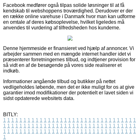
Facebook medfører også tilpas solide løsninger til at få
kendskab til webshoppens troværdighed. Derudover er der
en række online varehuse i Danmark hvor man kan udforme
en omtale af deres købsoplevelse, hvilket ligeledes må
anvendes til vurdering af tilfredsheden hos kunderne.
Denne hjemmeside er finansieret ved hjælp af annoncer. Vi
arbejder sammen med en mængde internet handler idet vi
præsenterer forretningernes tilbud, og indtjener provision for
så vidt en af de besøgende på vores side realiserer et
indkøb.
Informationer angående tilbud og butikker på nettet
vedligeholdes løbende, men det er ikke muligt for os at give
garantier imod modifikationer der potentielt er lavet siden vi
sidst opdaterede websitets data.
BITLY:
1
1
1
1
1
1
1
1
1
1
1
1
1
1
1
1
1
1
1
1
1
1
1
1
1
1
1
1
1
1
1
1
1
1
1
1
1
1
1
1
1
1
1
1
1
1
1
1
1
1
1
1
1
1
1
1
1
1
1
1
1
1
1
1
1
1
1
1
1
1
1
1
1
1
1
1
1
1
1
1
1
1
1
1
1
1
1
1
1
1
1
1
1
1
1
1
1
1
1
1