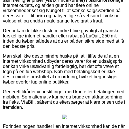
sammenligne priser (via fx PriceRunner) i blandt forskellige
internet outlets, og af den grund har flere online
virksomheder set sig tvunget til at sænke salgsværdien på
deres varer – til børn og babyer, lige så vel som til voksne –
voldsomt, og endda nogle gange love gratis fragt.
Derfor kan det ikke desto mindre blive gavnligt at granske
forskellige internet handler efter rabat på LuQuit, 250 ml.
inden du køber, således at du er på den sikre side med at få
den bedste pris.
Man skal ikke desto mindre huske på, at i tilfælde af at en
internet virksomhed udbyder deres varer for en udsalgspris
der kan virke usædvanlig fordelagtig, bør det ofte være et
tegn på en fup webshop. Køb med betalingskort er ikke
desto mindre omsluttet af en ordning, hvilket begunstiger
køber overfor fup online butikker.
Generelt tilråder vi bestillinger med kort eller betalinger med
mobilen. Som alternativ kunne du bruge en afdragsordning
fra f.eks. ViaBill, såfremt du efterspørger at klare prisen ude i
fremtiden.
Forinden nogen handler i en internet virksomhed kan de når