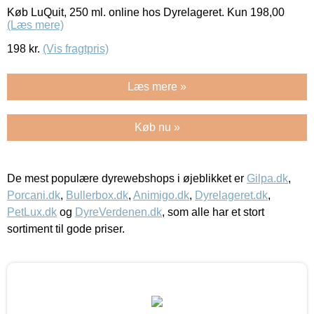
Køb LuQuit, 250 ml. online hos Dyrelageret. Kun 198,00
(Læs mere)
198
kr.
(Vis fragtpris)
Læs mere »
Køb nu »
De mest populære dyrewebshops i øjeblikket er
Gilpa.dk
,
Porcani.dk
,
Bullerbox.dk
,
Animigo.dk
,
Dyrelageret.dk
,
PetLux.dk
og
DyreVerdenen.dk
, som alle har et stort
sortiment til gode priser.