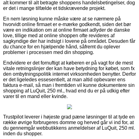
alt kommer til alt betragte shoppens handelsbetingelser, dog
er det i mange tilfælde et tidskrævende projekt.
En nem løsning kunne måske være at se nærmere på
hvorvidt online firmaet er e-mærke godkendt, siden det bør
være en indikation om at online firmaet adlyder de danske
love, tillige med at online shoppen ofte revideres af
sagkyndige der har indsigt i lovene på området. Desuden får
du chance for en hjælpende hånd, såfremt du oplever
problemer i processen med din shopping.
Endvidere er det fornuftigt at køberen er på vagt for de mest
vitale retningslinjer der kan have betydning for købet, som fx
den ombytningspolitik internet virksomheden benytter. Derfor
er det ligeledes essesentielt, at man altid opbevarer ens
faktura e-mail, så man i fremtiden vil kunne dokumentere sin
shopping af LuQuit, 250 ml., hvad end du er på udkig efter
varer til en mand eller kvinde.
Trustpilot leverer i højeste grad pæne løsninger til at tyde en
række øvrige forbrugeres domme og herved går vi ind for, at
du gennemgår webbutikkens anmeldelser af LuQuit, 250 ml.
inden du shopper.