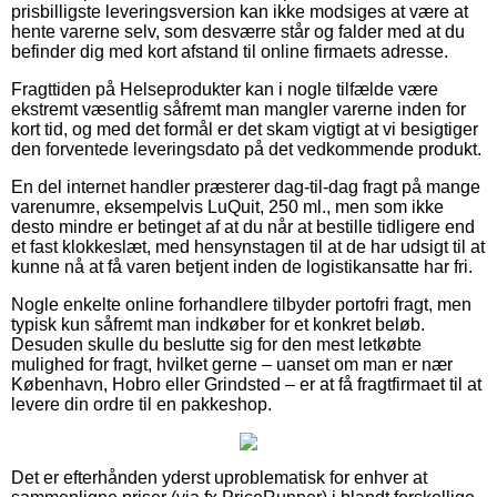
prisbilligste leveringsversion kan ikke modsiges at være at
hente varerne selv, som desværre står og falder med at du
befinder dig med kort afstand til online firmaets adresse.
Fragttiden på Helseprodukter kan i nogle tilfælde være
ekstremt væsentlig såfremt man mangler varerne inden for
kort tid, og med det formål er det skam vigtigt at vi besigtiger
den forventede leveringsdato på det vedkommende produkt.
En del internet handler præsterer dag-til-dag fragt på mange
varenumre, eksempelvis LuQuit, 250 ml., men som ikke
desto mindre er betinget af at du når at bestille tidligere end
et fast klokkeslæt, med hensynstagen til at de har udsigt til at
kunne nå at få varen betjent inden de logistikansatte har fri.
Nogle enkelte online forhandlere tilbyder portofri fragt, men
typisk kun såfremt man indkøber for et konkret beløb.
Desuden skulle du beslutte sig for den mest letkøbte
mulighed for fragt, hvilket gerne – uanset om man er nær
København, Hobro eller Grindsted – er at få fragtfirmaet til at
levere din ordre til en pakkeshop.
Det er efterhånden yderst uproblematisk for enhver at