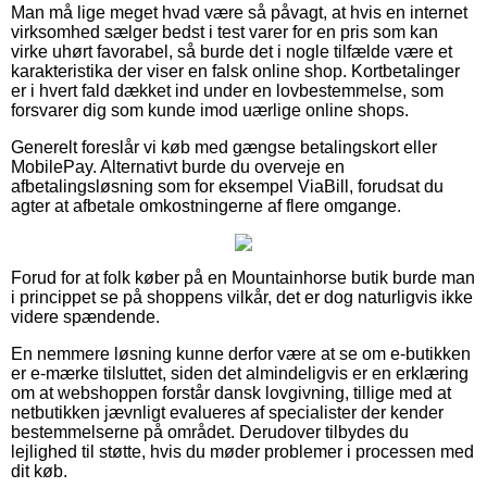
Man må lige meget hvad være så påvagt, at hvis en internet
virksomhed sælger bedst i test varer for en pris som kan
virke uhørt favorabel, så burde det i nogle tilfælde være et
karakteristika der viser en falsk online shop. Kortbetalinger
er i hvert fald dækket ind under en lovbestemmelse, som
forsvarer dig som kunde imod uærlige online shops.
Generelt foreslår vi køb med gængse betalingskort eller
MobilePay. Alternativt burde du overveje en
afbetalingsløsning som for eksempel ViaBill, forudsat du
agter at afbetale omkostningerne af flere omgange.
Forud for at folk køber på en Mountainhorse butik burde man
i princippet se på shoppens vilkår, det er dog naturligvis ikke
videre spændende.
En nemmere løsning kunne derfor være at se om e-butikken
er e-mærke tilsluttet, siden det almindeligvis er en erklæring
om at webshoppen forstår dansk lovgivning, tillige med at
netbutikken jævnligt evalueres af specialister der kender
bestemmelserne på området. Derudover tilbydes du
lejlighed til støtte, hvis du møder problemer i processen med
dit køb.