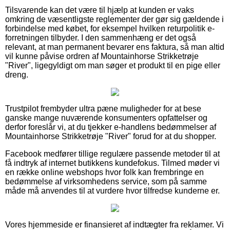
Tilsvarende kan det være til hjælp at kunden er vaks
omkring de væsentligste reglementer der gør sig gældende i
forbindelse med købet, for eksempel hvilken returpolitik e-
forretningen tilbyder. I den sammenhæng er det også
relevant, at man permanent bevarer ens faktura, så man altid
vil kunne påvise ordren af Mountainhorse Strikketrøje
"River", ligegyldigt om man søger et produkt til en pige eller
dreng.
Trustpilot frembyder ultra pæne muligheder for at bese
ganske mange nuværende konsumenters opfattelser og
derfor foreslår vi, at du tjekker e-handlens bedømmelser af
Mountainhorse Strikketrøje "River" forud for at du shopper.
Facebook medfører tillige regulære passende metoder til at
få indtryk af internet butikkens kundefokus. Tilmed møder vi
en række online webshops hvor folk kan frembringe en
bedømmelse af virksomhedens service, som på samme
måde må anvendes til at vurdere hvor tilfredse kunderne er.
Vores hjemmeside er finansieret af indtægter fra reklamer. Vi