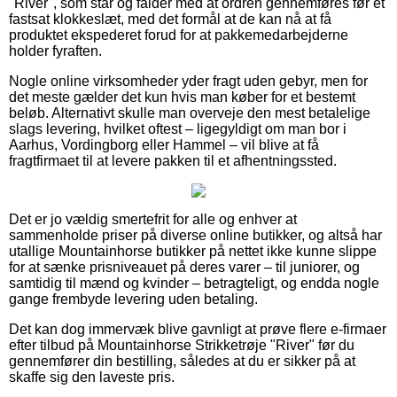
"River", som står og falder med at ordren gennemføres før et
fastsat klokkeslæt, med det formål at de kan nå at få
produktet ekspederet forud for at pakkemedarbejderne
holder fyraften.
Nogle online virksomheder yder fragt uden gebyr, men for
det meste gælder det kun hvis man køber for et bestemt
beløb. Alternativt skulle man overveje den mest betalelige
slags levering, hvilket oftest – ligegyldigt om man bor i
Aarhus, Vordingborg eller Hammel – vil blive at få
fragtfirmaet til at levere pakken til et afhentningssted.
Det er jo vældig smertefrit for alle og enhver at
sammenholde priser på diverse online butikker, og altså har
utallige Mountainhorse butikker på nettet ikke kunne slippe
for at sænke prisniveauet på deres varer – til juniorer, og
samtidig til mænd og kvinder – betragteligt, og endda nogle
gange frembyde levering uden betaling.
Det kan dog immervæk blive gavnligt at prøve flere e-firmaer
efter tilbud på Mountainhorse Strikketrøje "River" før du
gennemfører din bestilling, således at du er sikker på at
skaffe sig den laveste pris.