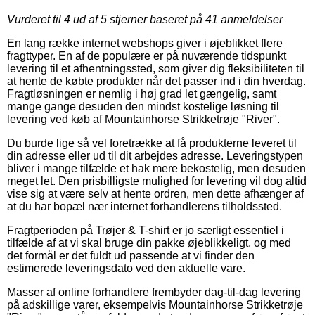
Vurderet til
4
ud af 5 stjerner baseret på
41
anmeldelser
En lang række internet webshops giver i øjeblikket flere
fragttyper. En af de populære er på nuværende tidspunkt
levering til et afhentningssted, som giver dig fleksibiliteten til
at hente de købte produkter når det passer ind i din hverdag.
Fragtløsningen er nemlig i høj grad let gængelig, samt
mange gange desuden den mindst kostelige løsning til
levering ved køb af Mountainhorse Strikketrøje "River".
Du burde lige så vel foretrække at få produkterne leveret til
din adresse eller ud til dit arbejdes adresse. Leveringstypen
bliver i mange tilfælde et hak mere bekostelig, men desuden
meget let. Den prisbilligste mulighed for levering vil dog altid
vise sig at være selv at hente ordren, men dette afhænger af
at du har bopæl nær internet forhandlerens tilholdssted.
Fragtperioden på Trøjer & T-shirt er jo særligt essentiel i
tilfælde af at vi skal bruge din pakke øjeblikkeligt, og med
det formål er det fuldt ud passende at vi finder den
estimerede leveringsdato ved den aktuelle vare.
Masser af online forhandlere frembyder dag-til-dag levering
på adskillige varer, eksempelvis Mountainhorse Strikketrøje