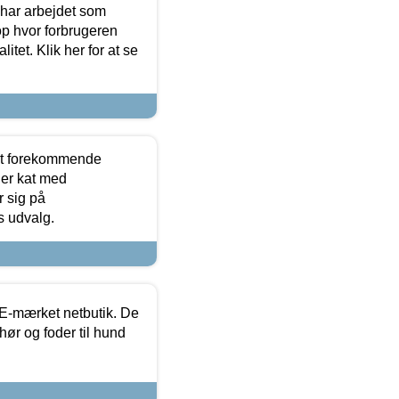
 har arbejdet som
op hvor forbrugeren
itet. Klik her for at se
est forekommende
ler kat med
r sig på
s udvalg.
E-mærket netbutik. De
hør og foder til hund