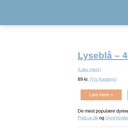
Lyseblå – 
(Læs mere)
89
kr.
(Vis fragtpris)
Læs mere »
De mest populære dyrewe
PetLux.dk
og
DyreVerde