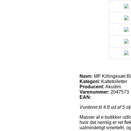
Navn:
MP Killingesæt B
Kategori:
Kattetoiletter
Producent:
Akudim
Varenummer:
2047573
EAN:
Vurderet til
4.8
ud af 5 st
Masser af e-butikker udlov
hvor det nemlig er ret fle
ualmindeligt smertefri, 