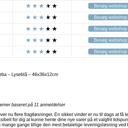
Besøg webshop
Besøg webshop
Besøg webshop
Besøg webshop
Besøg webshop
irba – Lyseblå – 46x36x12cm
jerner baseret på
11
anmeldelser
er nu flere fragtløsninger. En sikker vinder er nu til dags at få l
ksibelt for dig at kunne hente dine nye varer på et valgfrit tidspu
og mange gange tillige den mest betalelige leveringsløsning ved