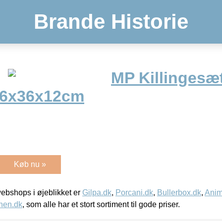
Brande Historie
MP Killingesæt
46x36x12cm
Køb nu »
bshops i øjeblikket er
Gilpa.dk
,
Porcani.dk
,
Bullerbox.dk
,
Anim
nen.dk
, som alle har et stort sortiment til gode priser.