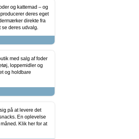
foder og kattemad – og
 producerer deres eget
dermærker direkte fra
t se deres udvalg.
utik med salg af foder
etøj, loppemidler og
tet og holdbare
sig på at levere det
 snacks. En oplevelse
 måned. Klik her for at