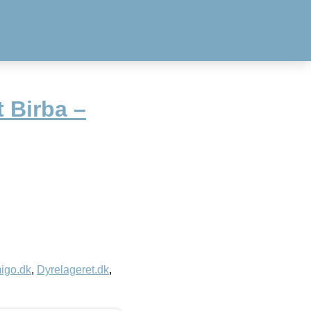
 Birba –
igo.dk
,
Dyrelageret.dk
,