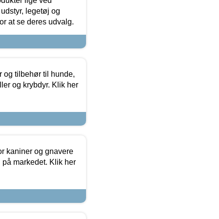
odukter lige ved
udstyr, legetøj og
 for at se deres udvalg.
og tilbehør til hunde,
ller og krybdyr. Klik her
or kaniner og gnavere
g på markedet. Klik her