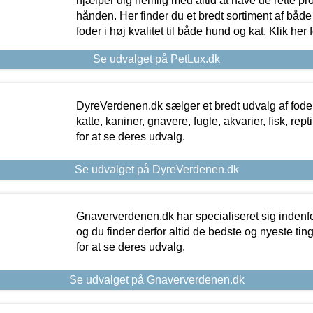
hjælper dig nemlig med altid at have de rette pr
hånden. Her finder du et bredt sortiment af både 
foder i høj kvalitet til både hund og kat. Klik her
Se udvalget på PetLux.dk
DyreVerdenen.dk sælger et bredt udvalg af foder 
katte, kaniner, gnavere, fugle, akvarier, fisk, repti
for at se deres udvalg.
Se udvalget på DyreVerdenen.dk
Gnaververdenen.dk har specialiseret sig indenf
og du finder derfor altid de bedste og nyeste tin
for at se deres udvalg.
Se udvalget på Gnaververdenen.dk