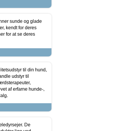
enner sunde og glade
r, kendt for deres
r for at se deres
tetsudstyr til din hund,
ndle udstyr til
ærdsterapeuter,
øvet af erfarne hunde-,
alg.
æledyrsejer. De