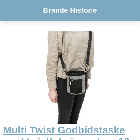
Brande Historie
Multi Twist Godbidstaske