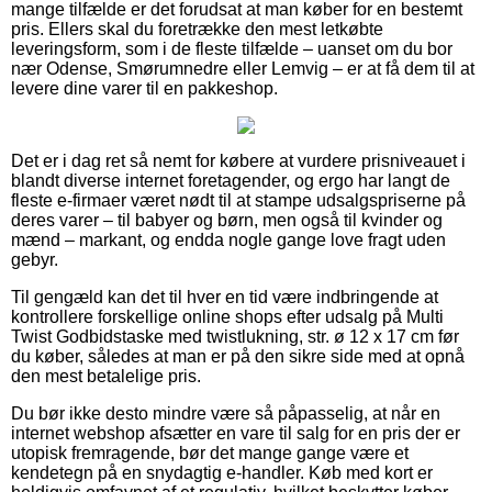
mange tilfælde er det forudsat at man køber for en bestemt
pris. Ellers skal du foretrække den mest letkøbte
leveringsform, som i de fleste tilfælde – uanset om du bor
nær Odense, Smørumnedre eller Lemvig – er at få dem til at
levere dine varer til en pakkeshop.
Det er i dag ret så nemt for købere at vurdere prisniveauet i
blandt diverse internet foretagender, og ergo har langt de
fleste e-firmaer været nødt til at stampe udsalgspriserne på
deres varer – til babyer og børn, men også til kvinder og
mænd – markant, og endda nogle gange love fragt uden
gebyr.
Til gengæld kan det til hver en tid være indbringende at
kontrollere forskellige online shops efter udsalg på Multi
Twist Godbidstaske med twistlukning, str. ø 12 x 17 cm før
du køber, således at man er på den sikre side med at opnå
den mest betalelige pris.
Du bør ikke desto mindre være så påpasselig, at når en
internet webshop afsætter en vare til salg for en pris der er
utopisk fremragende, bør det mange gange være et
kendetegn på en snydagtig e-handler. Køb med kort er