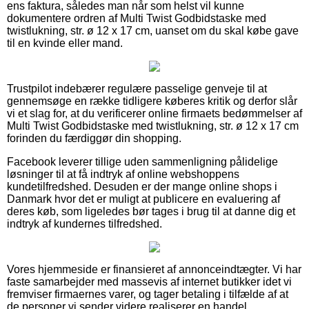
ens faktura, således man når som helst vil kunne
dokumentere ordren af Multi Twist Godbidstaske med
twistlukning, str. ø 12 x 17 cm, uanset om du skal købe gave
til en kvinde eller mand.
Trustpilot indebærer regulære passelige genveje til at
gennemsøge en række tidligere køberes kritik og derfor slår
vi et slag for, at du verificerer online firmaets bedømmelser af
Multi Twist Godbidstaske med twistlukning, str. ø 12 x 17 cm
forinden du færdiggør din shopping.
Facebook leverer tillige uden sammenligning pålidelige
løsninger til at få indtryk af online webshoppens
kundetilfredshed. Desuden er der mange online shops i
Danmark hvor det er muligt at publicere en evaluering af
deres køb, som ligeledes bør tages i brug til at danne dig et
indtryk af kundernes tilfredshed.
Vores hjemmeside er finansieret af annonceindtægter. Vi har
faste samarbejder med massevis af internet butikker idet vi
fremviser firmaernes varer, og tager betaling i tilfælde af at
de personer vi sender videre realiserer en handel.