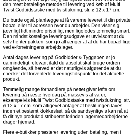
den mest betalelige metode til levering ved køb af Multi
Twist Godbidstaske med twistlukning, str. ø 12 x 17 cm.
Du burde også planlægge at få varerne leveret til din private
bopæl eller til adressen hvor du arbejder. Den viser sig
jævnligt lidt mindre prisbillig, men ligeledes temmelig smart.
Den mindst kostelige leveringsudgave er utvivlsomt at du
selv henter pakken, som jo afhænger af at du har bopæl lige
ved e-forretningens arbejdslager.
Antal dages levering på Godbidder & Tyggeben er jo
ualmindeligt relevant ifald du absolut skal bruge ordren
omgående, så herved er det naturligvis afgørende at du
checker det forventede leveringstidspunkt for det aktuelle
produkt.
Temmelig mange forhandlere på nettet giver løfte om
levering på næste hverdag på massevis af varer,
eksempelvis Multi Twist Godbidstaske med twistlukning, str.
ø 12 x 17 cm, som alligevel antager at bestillingen laves
inden et bestemt klokkeslæt, så de sandsynligvis kan nå at
få dit nye produkt distribueret forinden lagermedarbejderne
drager hjemad.
Flere e-butikker præsterer levering uden betaling, men i