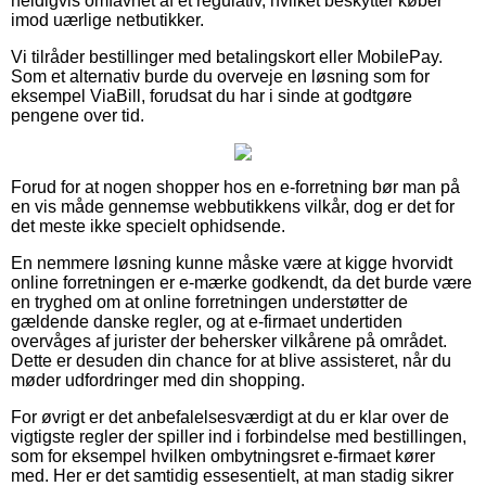
heldigvis omfavnet af et regulativ, hvilket beskytter køber
imod uærlige netbutikker.
Vi tilråder bestillinger med betalingskort eller MobilePay.
Som et alternativ burde du overveje en løsning som for
eksempel ViaBill, forudsat du har i sinde at godtgøre
pengene over tid.
Forud for at nogen shopper hos en e-forretning bør man på
en vis måde gennemse webbutikkens vilkår, dog er det for
det meste ikke specielt ophidsende.
En nemmere løsning kunne måske være at kigge hvorvidt
online forretningen er e-mærke godkendt, da det burde være
en tryghed om at online forretningen understøtter de
gældende danske regler, og at e-firmaet undertiden
overvåges af jurister der behersker vilkårene på området.
Dette er desuden din chance for at blive assisteret, når du
møder udfordringer med din shopping.
For øvrigt er det anbefalelsesværdigt at du er klar over de
vigtigste regler der spiller ind i forbindelse med bestillingen,
som for eksempel hvilken ombytningsret e-firmaet kører
med. Her er det samtidig essesentielt, at man stadig sikrer