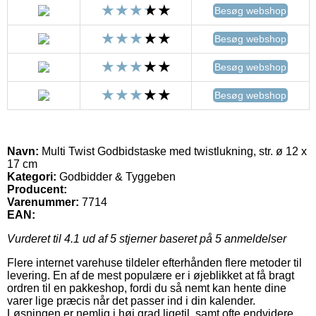
Besøg webshop
Besøg webshop
Besøg webshop
Besøg webshop
Navn:
Multi Twist Godbidstaske med twistlukning, str. ø 12 x
17 cm
Kategori:
Godbidder & Tyggeben
Producent:
Varenummer:
7714
EAN:
Vurderet til
4.1
ud af 5 stjerner baseret på
5
anmeldelser
Flere internet varehuse tildeler efterhånden flere metoder til
levering. En af de mest populære er i øjeblikket at få bragt
ordren til en pakkeshop, fordi du så nemt kan hente dine
varer lige præcis når det passer ind i din kalender.
Løsningen er nemlig i høj grad ligetil, samt ofte endvidere