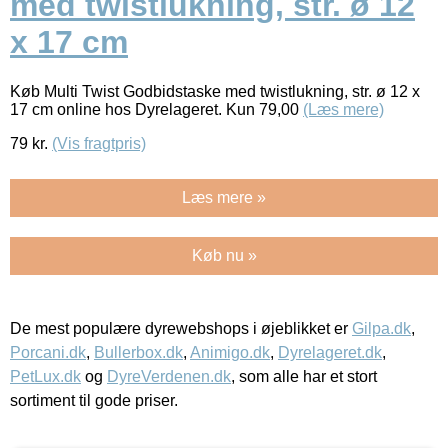
med twistlukning, str. ø 12
x 17 cm
Køb Multi Twist Godbidstaske med twistlukning, str. ø 12 x
17 cm online hos Dyrelageret. Kun 79,00
(Læs mere)
79
kr.
(Vis fragtpris)
Læs mere »
Køb nu »
De mest populære dyrewebshops i øjeblikket er
Gilpa.dk
,
Porcani.dk
,
Bullerbox.dk
,
Animigo.dk
,
Dyrelageret.dk
,
PetLux.dk
og
DyreVerdenen.dk
, som alle har et stort
sortiment til gode priser.