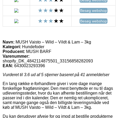
Besøg webshop
Besøg webshop
Navn:
MUSH Vaisto – Wild – Vildt & Lam – 3kg
Kategori:
Hundefoder
Producent:
MUSH BARF
Varenummer:
shopify_DK_4842114875501_33156858282093
EAN:
6430023293396
Vurderet til
3.6
ud af 5 stjerner baseret på
41
anmeldelser
En lang række e-forhandlere giver i vore dage mange
forskellige fragtløsninger. Den mest benyttede er nu til dags
udleveringssteder, hvor du kan afhente bestillingen når det
passer ind i din kalender. Den er nemlig ret ukompliceret,
samt mange gange også den billigste leveringsmåde ved
køb af MUSH Vaisto – Wild – Vildt & Lam – 3kg.
Du kan derudover afveje for og imod at bestille produkterne