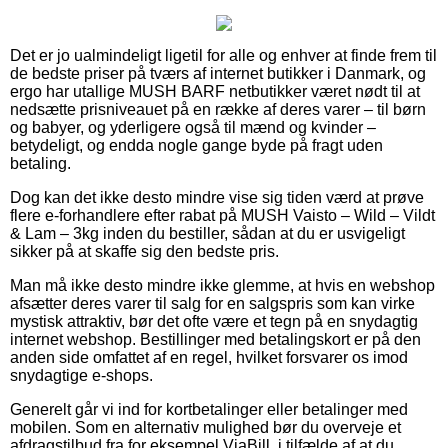
Det er jo ualmindeligt ligetil for alle og enhver at finde frem til
de bedste priser på tværs af internet butikker i Danmark, og
ergo har utallige MUSH BARF netbutikker været nødt til at
nedsætte prisniveauet på en række af deres varer – til børn
og babyer, og yderligere også til mænd og kvinder –
betydeligt, og endda nogle gange byde på fragt uden
betaling.
Dog kan det ikke desto mindre vise sig tiden værd at prøve
flere e-forhandlere efter rabat på MUSH Vaisto – Wild – Vildt
& Lam – 3kg inden du bestiller, sådan at du er usvigeligt
sikker på at skaffe sig den bedste pris.
Man må ikke desto mindre ikke glemme, at hvis en webshop
afsætter deres varer til salg for en salgspris som kan virke
mystisk attraktiv, bør det ofte være et tegn på en snydagtig
internet webshop. Bestillinger med betalingskort er på den
anden side omfattet af en regel, hvilket forsvarer os imod
snydagtige e-shops.
Generelt går vi ind for kortbetalinger eller betalinger med
mobilen. Som en alternativ mulighed bør du overveje et
afdragstilbud fra for eksempel ViaBill, i tilfælde af at du