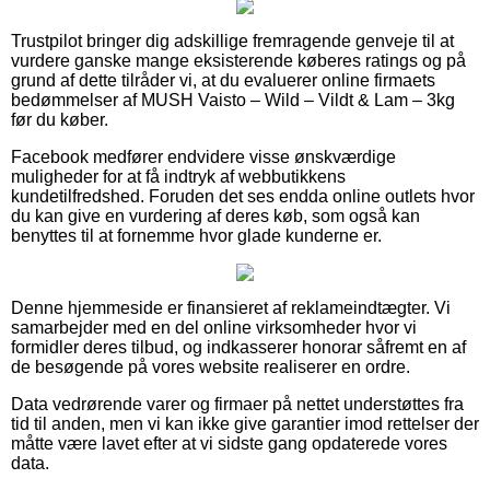
Trustpilot bringer dig adskillige fremragende genveje til at
vurdere ganske mange eksisterende køberes ratings og på
grund af dette tilråder vi, at du evaluerer online firmaets
bedømmelser af MUSH Vaisto – Wild – Vildt & Lam – 3kg
før du køber.
Facebook medfører endvidere visse ønskværdige
muligheder for at få indtryk af webbutikkens
kundetilfredshed. Foruden det ses endda online outlets hvor
du kan give en vurdering af deres køb, som også kan
benyttes til at fornemme hvor glade kunderne er.
Denne hjemmeside er finansieret af reklameindtægter. Vi
samarbejder med en del online virksomheder hvor vi
formidler deres tilbud, og indkasserer honorar såfremt en af
de besøgende på vores website realiserer en ordre.
Data vedrørende varer og firmaer på nettet understøttes fra
tid til anden, men vi kan ikke give garantier imod rettelser der
måtte være lavet efter at vi sidste gang opdaterede vores
data.