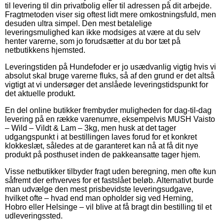
til levering til din privatbolig eller til adressen på dit arbejde.
Fragtmetoden viser sig oftest lidt mere omkostningsfuld, men
desuden ultra simpel. Den mest betalelige
leveringsmulighed kan ikke modsiges at være at du selv
henter varerne, som jo forudsætter at du bor tæt på
netbutikkens hjemsted.
Leveringstiden på Hundefoder er jo usædvanlig vigtig hvis vi
absolut skal bruge varerne fluks, så af den grund er det altså
vigtigt at vi undersøger det anslåede leveringstidspunkt for
det aktuelle produkt.
En del online butikker frembyder muligheden for dag-til-dag
levering på en række varenumre, eksempelvis MUSH Vaisto
– Wild – Vildt & Lam – 3kg, men husk at det tager
udgangspunkt i at bestillingen laves forud for et konkret
klokkeslæt, således at de garanteret kan nå at få dit nye
produkt på posthuset inden de pakkeansatte tager hjem.
Visse netbutikker tilbyder fragt uden beregning, men ofte kun
såfremt der erhverves for et fastslået beløb. Alternativt burde
man udvælge den mest prisbevidste leveringsudgave,
hvilket ofte – hvad end man opholder sig ved Herning,
Hobro eller Helsinge – vil blive at få bragt din bestilling til et
udleveringssted.