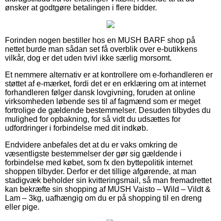
ønsker at godtgøre betalingen i flere bidder.
Forinden nogen bestiller hos en MUSH BARF shop på
nettet burde man sådan set få overblik over e-butikkens
vilkår, dog er det uden tvivl ikke særlig morsomt.
Et nemmere alternativ er at kontrollere om e-forhandleren er
støttet af e-mærket, fordi det er en erklæring om at internet
forhandleren følger dansk lovgivning, foruden at online
virksomheden løbende ses til af fagmænd som er meget
fortrolige de gældende bestemmelser. Desuden tilbydes du
mulighed for opbakning, for så vidt du udsættes for
udfordringer i forbindelse med dit indkøb.
Endvidere anbefales det at du er vaks omkring de
væsentligste bestemmelser der gør sig gældende i
forbindelse med købet, som fx den byttepolitik internet
shoppen tilbyder. Derfor er det tillige afgørende, at man
stadigvæk beholder sin kvitteringsmail, så man fremadrettet
kan bekræfte sin shopping af MUSH Vaisto – Wild – Vildt &
Lam – 3kg, uafhængig om du er på shopping til en dreng
eller pige.