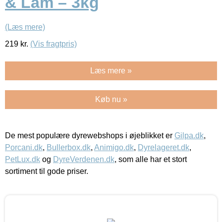
& Lam – 3kg
(Læs mere)
219
kr.
(Vis fragtpris)
Læs mere »
Køb nu »
De mest populære dyrewebshops i øjeblikket er
Gilpa.dk
,
Porcani.dk
,
Bullerbox.dk
,
Animigo.dk
,
Dyrelageret.dk
,
PetLux.dk
og
DyreVerdenen.dk
, som alle har et stort
sortiment til gode priser.