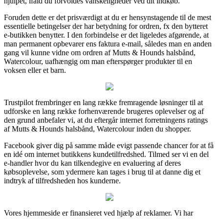
hjulpet, ifald du forvoldes vanskeligheder ved dit indkøb.
Foruden dette er det prisværdigt at du er hensynstagende til de mest
essentielle betingelser der har betydning for ordren, fx den bytteret
e-butikken benytter. I den forbindelse er det ligeledes afgørende, at
man permanent opbevarer ens faktura e-mail, således man en anden
gang vil kunne vidne om ordren af Mutts & Hounds halsbånd,
Watercolour, uafhængig om man efterspørger produkter til en
voksen eller et barn.
Trustpilot frembringer en lang række fremragende løsninger til at
udforske en lang række forhenværende brugeres oplevelser og af
den grund anbefaler vi, at du eftergår internet forretningens ratings
af Mutts & Hounds halsbånd, Watercolour inden du shopper.
Facebook giver dig på samme måde evigt passende chancer for at få
en idé om internet butikkens kundetilfredshed. Tilmed ser vi en del
e-handler hvor du kan tilkendegive en evaluering af deres
købsoplevelse, som ydermere kan tages i brug til at danne dig et
indtryk af tilfredsheden hos kunderne.
Vores hjemmeside er finansieret ved hjælp af reklamer. Vi har