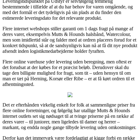
Leveringstidspunktet på Udstyr er selvfølgelig temmelig
bestemmende i tilfælde af at du har behov for varen omgående, og
med det formål er det tydeligvis på sin plads at du finder den
estimerede leveringsdato for det relevante produkt.
Flere internet webshops stiller garanti om 1 dags fragt på mange af
deres varer, eksempelvis Mutts & Hounds halsbånd, Watercolour,
men som imidlertid står og falder med at ordren placeres forud for et
konkret tidspunkt, så at de sandsynligvis kan nå at få dit nye produkt
afsendt inden logistikmedarbejderne holder fyraften.
Flere online varehuse yder levering uden beregning, men oftest er
det forudsat at der købes for et præcist beløb. Derudover skal du
tage den billigste mulighed for fragt, som tit – uden hensyn til om
man er tæt på Herning, Korsør eller Ribe – er at få kørt ordren til et
afhentningssted.
Det er efterhånden virkelig enkelt for folk at sammenligne priser fra
flere online forretninger, og følgelig har utallige Mutts & Hounds
internet outlets set sig nødsaget til at tvinge priserne på en række af
deres varer – til juniorer, men ligeledes til damer og herrer –
markant, og endda nogle gange tilbyde levering uden omkostninger.
Derfor kan det immervæk være fordelagtigt at kigge forbi en række