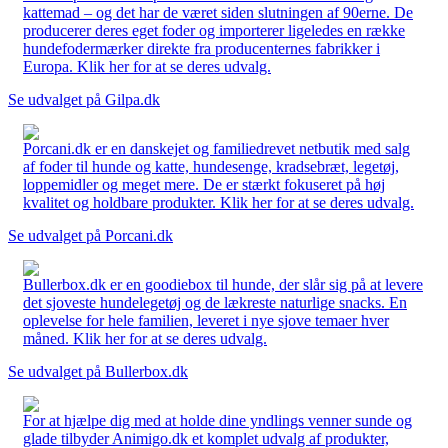
kattemad – og det har de været siden slutningen af 90erne. De
producerer deres eget foder og importerer ligeledes en række
hundefodermærker direkte fra producenternes fabrikker i
Europa. Klik her for at se deres udvalg.
Se udvalget på Gilpa.dk
Porcani.dk er en danskejet og familiedrevet netbutik med salg
af foder til hunde og katte, hundesenge, kradsebræt, legetøj,
loppemidler og meget mere. De er stærkt fokuseret på høj
kvalitet og holdbare produkter. Klik her for at se deres udvalg.
Se udvalget på Porcani.dk
Bullerbox.dk er en goodiebox til hunde, der slår sig på at levere
det sjoveste hundelegetøj og de lækreste naturlige snacks. En
oplevelse for hele familien, leveret i nye sjove temaer hver
måned. Klik her for at se deres udvalg.
Se udvalget på Bullerbox.dk
For at hjælpe dig med at holde dine yndlings venner sunde og
glade tilbyder Animigo.dk et komplet udvalg af produkter,