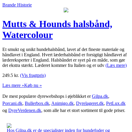
Brande Historie
Mutts & Hounds halsbånd,
Watercolour
Et smukt og unikt hundehalsbånd, lavet af det fineste materiale og
håndlavet i England. Hvert læderhalsbånd er forsigtigt håndlavet af
lædereksperter i England. Halsbåndet er syet på en måde, som gør
det ekstra stærkt. Læderet kommer fra Italien og er udv
(Læs mere)
249.5
kr.
(Vis fragtpris)
Læs mere »
Køb nu »
De mest populære dyrewebshops i øjeblikket er
Gilpa.dk
,
Porcani.dk
,
Bullerbox.dk
,
Animigo.dk
,
Dyrelageret.dk
,
PetLux.dk
og
DyreVerdenen.dk
, som alle har et stort sortiment til gode priser.
Hos Gilpa.dk er de specialister inden for hundefoder og