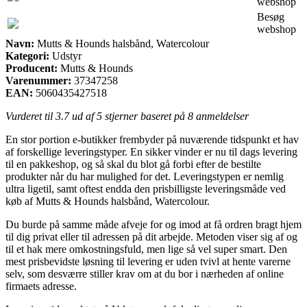
webshop
Besøg
webshop
Navn:
Mutts & Hounds halsbånd, Watercolour
Kategori:
Udstyr
Producent:
Mutts & Hounds
Varenummer:
37347258
EAN:
5060435427518
Vurderet til
3.7
ud af 5 stjerner baseret på
8
anmeldelser
En stor portion e-butikker frembyder på nuværende tidspunkt et hav
af forskellige leveringstyper. En sikker vinder er nu til dags levering
til en pakkeshop, og så skal du blot gå forbi efter de bestilte
produkter når du har mulighed for det. Leveringstypen er nemlig
ultra ligetil, samt oftest endda den prisbilligste leveringsmåde ved
køb af Mutts & Hounds halsbånd, Watercolour.
Du burde på samme måde afveje for og imod at få ordren bragt hjem
til dig privat eller til adressen på dit arbejde. Metoden viser sig af og
til et hak mere omkostningsfuld, men lige så vel super smart. Den
mest prisbevidste løsning til levering er uden tvivl at hente varerne
selv, som desværre stiller krav om at du bor i nærheden af online
firmaets adresse.