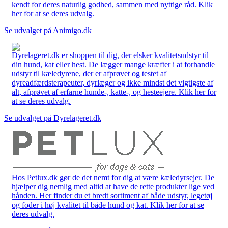
kendt for deres naturlig godhed, sammen med nyttige råd. Klik
her for at se deres udvalg.
Se udvalget på Animigo.dk
Dyrelageret.dk er shoppen til dig, der elsker kvalitetsudstyr til
din hund, kat eller hest. De lægger mange kræfter i at forhandle
udstyr til kæledyrene, der er afprøvet og testet af
dyreadfærdsterapeuter, dyrlæger og ikke mindst det vigtigste af
alt, afprøvet af erfarne hunde-, katte-, og hesteejere. Klik her for
at se deres udvalg.
Se udvalget på Dyrelageret.dk
Hos Petlux.dk gør de det nemt for dig at være kæledyrsejer. De
hjælper dig nemlig med altid at have de rette produkter lige ved
hånden. Her finder du et bredt sortiment af både udstyr, legetøj
og foder i høj kvalitet til både hund og kat. Klik her for at se
deres udvalg.