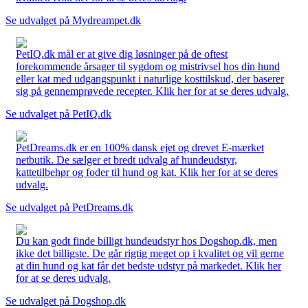
Se udvalget på Mydreampet.dk
PetIQ.dk mål er at give dig løsninger på de oftest
forekommende årsager til sygdom og mistrivsel hos din hund
eller kat med udgangspunkt i naturlige kosttilskud, der baserer
sig på gennemprøvede recepter. Klik her for at se deres udvalg.
Se udvalget på PetIQ.dk
PetDreams.dk er en 100% dansk ejet og drevet E-mærket
netbutik. De sælger et bredt udvalg af hundeudstyr,
kattetilbehør og foder til hund og kat. Klik her for at se deres
udvalg.
Se udvalget på PetDreams.dk
Du kan godt finde billigt hundeudstyr hos Dogshop.dk, men
ikke det billigste. De går rigtig meget op i kvalitet og vil gerne
at din hund og kat får det bedste udstyr på markedet. Klik her
for at se deres udvalg.
Se udvalget på Dogshop.dk