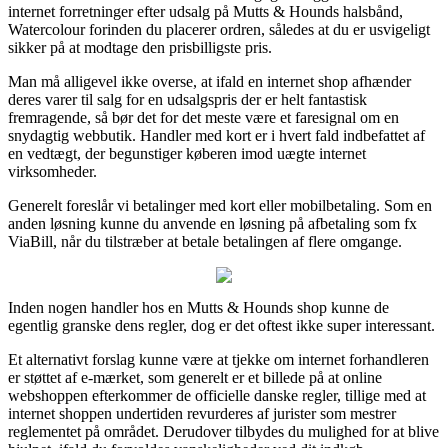
internet forretninger efter udsalg på Mutts & Hounds halsbånd,
Watercolour forinden du placerer ordren, således at du er usvigeligt
sikker på at modtage den prisbilligste pris.
Man må alligevel ikke overse, at ifald en internet shop afhænder
deres varer til salg for en udsalgspris der er helt fantastisk
fremragende, så bør det for det meste være et faresignal om en
snydagtig webbutik. Handler med kort er i hvert fald indbefattet af
en vedtægt, der begunstiger køberen imod uægte internet
virksomheder.
Generelt foreslår vi betalinger med kort eller mobilbetaling. Som en
anden løsning kunne du anvende en løsning på afbetaling som fx
ViaBill, når du tilstræber at betale betalingen af flere omgange.
Inden nogen handler hos en Mutts & Hounds shop kunne de
egentlig granske dens regler, dog er det oftest ikke super interessant.
Et alternativt forslag kunne være at tjekke om internet forhandleren
er støttet af e-mærket, som generelt er et billede på at online
webshoppen efterkommer de officielle danske regler, tillige med at
internet shoppen undertiden revurderes af jurister som mestrer
reglementet på området. Derudover tilbydes du mulighed for at blive