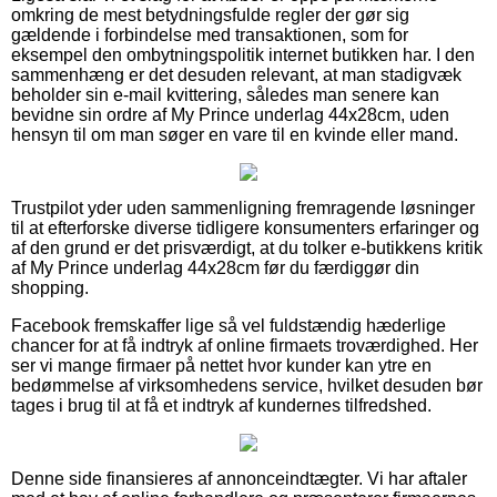
omkring de mest betydningsfulde regler der gør sig
gældende i forbindelse med transaktionen, som for
eksempel den ombytningspolitik internet butikken har. I den
sammenhæng er det desuden relevant, at man stadigvæk
beholder sin e-mail kvittering, således man senere kan
bevidne sin ordre af My Prince underlag 44x28cm, uden
hensyn til om man søger en vare til en kvinde eller mand.
Trustpilot yder uden sammenligning fremragende løsninger
til at efterforske diverse tidligere konsumenters erfaringer og
af den grund er det prisværdigt, at du tolker e-butikkens kritik
af My Prince underlag 44x28cm før du færdiggør din
shopping.
Facebook fremskaffer lige så vel fuldstændig hæderlige
chancer for at få indtryk af online firmaets troværdighed. Her
ser vi mange firmaer på nettet hvor kunder kan ytre en
bedømmelse af virksomhedens service, hvilket desuden bør
tages i brug til at få et indtryk af kundernes tilfredshed.
Denne side finansieres af annonceindtægter. Vi har aftaler