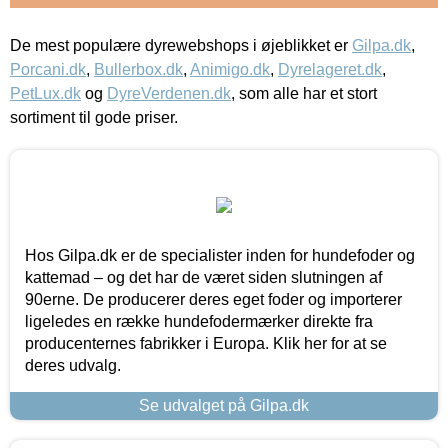
De mest populære dyrewebshops i øjeblikket er
Gilpa.dk
,
Porcani.dk
,
Bullerbox.dk
,
Animigo.dk
,
Dyrelageret.dk
,
PetLux.dk
og
DyreVerdenen.dk
, som alle har et stort
sortiment til gode priser.
Hos Gilpa.dk er de specialister inden for hundefoder og
kattemad – og det har de været siden slutningen af
90erne. De producerer deres eget foder og importerer
ligeledes en række hundefodermærker direkte fra
producenternes fabrikker i Europa. Klik her for at se
deres udvalg.
Se udvalget på Gilpa.dk