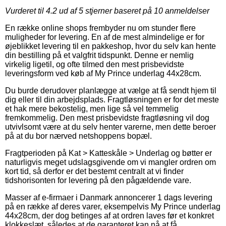
Vurderet til
4.2
ud af 5 stjerner baseret på
10
anmeldelser
En række online shops frembyder nu om stunder flere
muligheder for levering. En af de mest almindelige er for
øjeblikket levering til en pakkeshop, hvor du selv kan hente
din bestilling på et valgfrit tidspunkt. Denne er nemlig
virkelig ligetil, og ofte tilmed den mest prisbevidste
leveringsform ved køb af My Prince underlag 44x28cm.
Du burde derudover planlægge at vælge at få sendt hjem til
dig eller til din arbejdsplads. Fragtløsningen er for det meste
et hak mere bekostelig, men lige så vel temmelig
fremkommelig. Den mest prisbevidste fragtløsning vil dog
utvivlsomt være at du selv henter varerne, men dette beroer
på at du bor nærved netshoppens bopæl.
Fragtperioden på Kat > Katteskåle > Underlag og bøtter er
naturligvis meget udslagsgivende om vi mangler ordren om
kort tid, så derfor er det bestemt centralt at vi finder
tidshorisonten for levering på den pågældende vare.
Masser af e-firmaer i Danmark annoncerer 1 dags levering
på en række af deres varer, eksempelvis My Prince underlag
44x28cm, der dog betinges af at ordren laves før et konkret
klokkeslæt, således at de garanteret kan nå at få