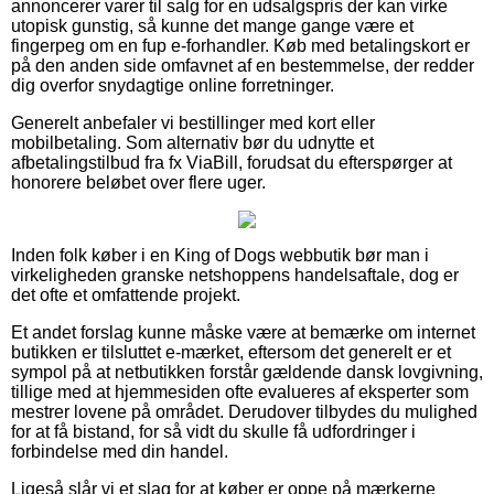
annoncerer varer til salg for en udsalgspris der kan virke
utopisk gunstig, så kunne det mange gange være et
fingerpeg om en fup e-forhandler. Køb med betalingskort er
på den anden side omfavnet af en bestemmelse, der redder
dig overfor snydagtige online forretninger.
Generelt anbefaler vi bestillinger med kort eller
mobilbetaling. Som alternativ bør du udnytte et
afbetalingstilbud fra fx ViaBill, forudsat du efterspørger at
honorere beløbet over flere uger.
Inden folk køber i en King of Dogs webbutik bør man i
virkeligheden granske netshoppens handelsaftale, dog er
det ofte et omfattende projekt.
Et andet forslag kunne måske være at bemærke om internet
butikken er tilsluttet e-mærket, eftersom det generelt er et
sympol på at netbutikken forstår gældende dansk lovgivning,
tillige med at hjemmesiden ofte evalueres af eksperter som
mestrer lovene på området. Derudover tilbydes du mulighed
for at få bistand, for så vidt du skulle få udfordringer i
forbindelse med din handel.
Ligeså slår vi et slag for at køber er oppe på mærkerne