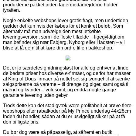
produkterne pakket inden lagermedarbejderne holder
fyraften.
Nogle enkelte webshops lover gratis fragt, men undertiden
gælder det kun hvis der købes for et konkret beløb. Som
alternativ må man udvælge den mest letkøbte
leveringsversion, som i de fleste tilfælde – ligegyldigt om
man befinder sig nær Esbjerg, Nyborg eller Hadsten – vil
blive at få dem til at køre din ordre til en pakkeshop.
Det er jo særdeles gnidningsløst for alle og enhver at finde
de bedste priser hos diverse e-firmaer, og derfor har masser
af King of Dogs firmaer på nettet set sig tvunget til at sænke
salgspriserne på varerne – til drenge og piger, samt også til
mænd og kvinder – voldsomt, og endda nogle gange
garantere levering uden gebyr.
Trods dette kan det stadigvæk være profitabelt at prøve flere
webshops efter rabatkoder på My Prince underlag 44x28cm
inden du handler, sådan at du er usvigeligt sikker på at få
den billigste pris.
Du bør dog være så påpasselig, at såfremt en butik