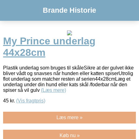
Brande Historie
My Prince underlag
44x28cm
Plastik underlag som bruges til skåleSikre at der gulvet ikke
bliver vådt og snavses når hunden eller katten spiserUtrolig
flot underlag som matcher resten af serien44x28cmLæg et
underlag under din hund eller kats skål /foderbar når den
spiser så vil gulv
(Læs mere)
45
kr.
(Vis fragtpris)
Læs mere »
Køb nu »