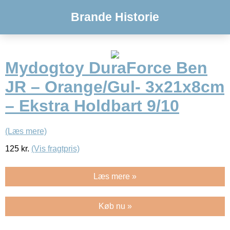
Brande Historie
Mydogtoy DuraForce Ben
JR – Orange/Gul- 3x21x8cm
– Ekstra Holdbart 9/10
(Læs mere)
125
kr.
(Vis fragtpris)
Læs mere »
Køb nu »