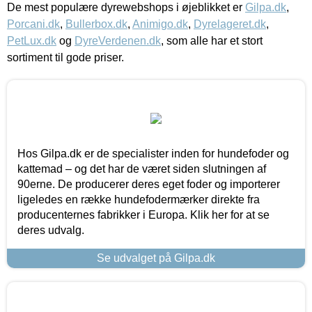
De mest populære dyrewebshops i øjeblikket er
Gilpa.dk
,
Porcani.dk
,
Bullerbox.dk
,
Animigo.dk
,
Dyrelageret.dk
,
PetLux.dk
og
DyreVerdenen.dk
, som alle har et stort
sortiment til gode priser.
Hos Gilpa.dk er de specialister inden for hundefoder og
kattemad – og det har de været siden slutningen af
90erne. De producerer deres eget foder og importerer
ligeledes en række hundefodermærker direkte fra
producenternes fabrikker i Europa. Klik her for at se
deres udvalg.
Se udvalget på Gilpa.dk