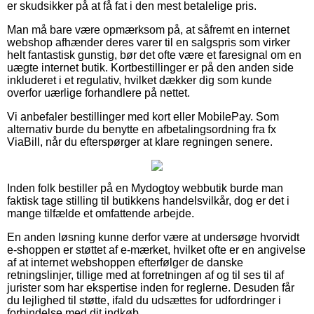
er skudsikker på at få fat i den mest betalelige pris.
Man må bare være opmærksom på, at såfremt en internet
webshop afhænder deres varer til en salgspris som virker
helt fantastisk gunstig, bør det ofte være et faresignal om en
uægte internet butik. Kortbestillinger er på den anden side
inkluderet i et regulativ, hvilket dækker dig som kunde
overfor uærlige forhandlere på nettet.
Vi anbefaler bestillinger med kort eller MobilePay. Som
alternativ burde du benytte en afbetalingsordning fra fx
ViaBill, når du efterspørger at klare regningen senere.
Inden folk bestiller på en Mydogtoy webbutik burde man
faktisk tage stilling til butikkens handelsvilkår, dog er det i
mange tilfælde et omfattende arbejde.
En anden løsning kunne derfor være at undersøge hvorvidt
e-shoppen er støttet af e-mærket, hvilket ofte er en angivelse
af at internet webshoppen efterfølger de danske
retningslinjer, tillige med at forretningen af og til ses til af
jurister som har ekspertise inden for reglerne. Desuden får
du lejlighed til støtte, ifald du udsættes for udfordringer i
forbindelse med dit indkøb.