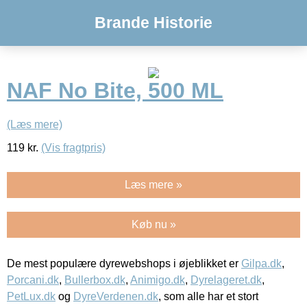
Brande Historie
NAF No Bite, 500 ML
(Læs mere)
119
kr.
(Vis fragtpris)
Læs mere »
Køb nu »
De mest populære dyrewebshops i øjeblikket er
Gilpa.dk
,
Porcani.dk
,
Bullerbox.dk
,
Animigo.dk
,
Dyrelageret.dk
,
PetLux.dk
og
DyreVerdenen.dk
, som alle har et stort