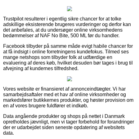
Trustpilot resulterer i egentlig sikre chancer for at tolke
adskillige eksisterende brugeres vurderinger og derfor kan
det anbefales, at du undersøger online virksomhedens
bedømmelser af NAF No Bite, 500 ML før du handler.
Facebook tilbyder på samme måde evigt habile chancer for
at få indsigt i online forretningens kundefokus. Tilmed ses
mange netshops som tilbyder folk at udfærdige en
evaluering af deres køb, hvilket desuden bør tages i brug til
afvejning af kundernes tilfredshed.
Vores website er finansieret af annonceindtægter. Vi har
samarbejdsaftaler med et hav af online virksomheder og
markedsfører butikkernes produkter, og høster provision om
en af vores brugere fuldfører et indkøb.
Data angående produkter og shops på nettet i Danmark
opretholdes jævnligt, men vi tager forbehold for forandringer
der er udarbejdet siden seneste opdatering af websitets
data.