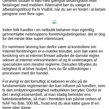
Generelt tilråder vi køb med gængse betalingskort eller
betalinger med mobilen. Alternativt bør du vælge et
afbetalingstilbud fra fx ViaBill, når du ser en fordel i at betale
pengene over flere uger.
Inden folk handler i en netbutik behøver man egentlig
gennemløbe netshoppens forretningsbetingelser, det er dog
for det meste ikke super interessant.
En nemmere løsning kan derfor være at kontrollere om
internet forretningen er e-mærke tilsluttet, som bør være en
forsikring om at internet firmaet adlyder de danske regler,
udover at internet virksomheden af og til undersøges af
specialister som mestrer reglerne. Desuden tilbydes du
lejlighed til at blive hjulpet, hvis du får udfordringer i
processen med din handel.
For øvrigt er det fornuftigt at køberen er obs på de
fundamentale reglementer der kan influere på handlen, som
fx den ombytningsrettighed netbutikken benytter. Derfor er
det i øvrigt essesentielt, at man stadig beholder ens
købsbekræftelse, så man i fremtiden kan påvise ordren af
NAF No Bite, 500 ML, hvad end du skal købe gave til en
herre eller dame.