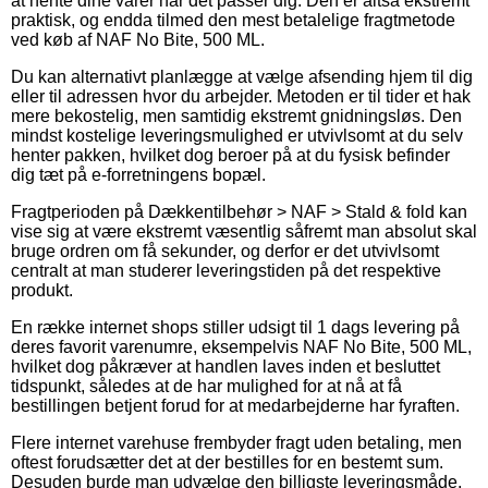
at hente dine varer når det passer dig. Den er altså ekstremt
praktisk, og endda tilmed den mest betalelige fragtmetode
ved køb af NAF No Bite, 500 ML.
Du kan alternativt planlægge at vælge afsending hjem til dig
eller til adressen hvor du arbejder. Metoden er til tider et hak
mere bekostelig, men samtidig ekstremt gnidningsløs. Den
mindst kostelige leveringsmulighed er utvivlsomt at du selv
henter pakken, hvilket dog beroer på at du fysisk befinder
dig tæt på e-forretningens bopæl.
Fragtperioden på Dækkentilbehør > NAF > Stald & fold kan
vise sig at være ekstremt væsentlig såfremt man absolut skal
bruge ordren om få sekunder, og derfor er det utvivlsomt
centralt at man studerer leveringstiden på det respektive
produkt.
En række internet shops stiller udsigt til 1 dags levering på
deres favorit varenumre, eksempelvis NAF No Bite, 500 ML,
hvilket dog påkræver at handlen laves inden et besluttet
tidspunkt, således at de har mulighed for at nå at få
bestillingen betjent forud for at medarbejderne har fyraften.
Flere internet varehuse frembyder fragt uden betaling, men
oftest forudsætter det at der bestilles for en bestemt sum.
Desuden burde man udvælge den billigste leveringsmåde,