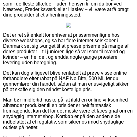
som i de fleste tilfælde – uden hensyn til om du bor ved
Næstved, Frederiksværk eller Haslev – vil være at få bragt
dine produkter til et afhentningssted.
Det er ret så enkelt for enhver at prissammenligne hos
diverse webshops, og så har flere internet selskaber i
Danmark set sig tvunget til at presse priserne på mange af
deres produkter – til juniorer, lige så vel som til mænd og
kvinder – en hel del, og endda nogle gange præstere
levering uden beregning.
Det kan dog alligevel blive rentabelt at prøve visse online
forhandlere efter rabat på NAF No Bite, 500 ML før du
gennemfører din handel, sådan at man er usvigeligt sikker
på at skaffe sig den mindst kostelige pris.
Man bør imidlertid huske på, at ifald en online virksomhed
afhænder produkter til en pris der er helt fantastisk
fremragende, kan det for det meste være et faresignal om en
snydagtig internet shop. Kortkøb er på den anden side
indbefattet af et regulativ, som sikrer os imod snydagtige
outlets på nettet.