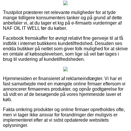
Trustpilot præsterer ret relevante muligheder for at tyde
mange tidligere konsumenters tanker og på grund af dette
anbefaler vi, at du tager et kig på e-firmaets vurderinger af
NAF OIL IT WELL før du køber.
Facebook fremskaffer for øvrigt relativt fine genveje til at få
indblik i internet butikkens kundetilfredshed. Desuden ses
endda butikker på nettet som giver folk mulighed for at skrive
en omtale af købsoplevelsen, som lige så vel bør tages i
brug til vurdering af kundetilfredsheden.
Hjemmesiden er finansieret af reklameindtægter. Vi har et
fast samarbejde med en mængde online firmaer eftersom vi
annoncerer firmaernes produkter, og opnår godtgørelse for
så vidt en af de besøgende på vores hjemmeside laver et
køb.
Fakta omkring produkter og online firmaer opretholdes ofte,
men vi tager ikke ansvar for forandringer der muligvis er
implementeret efter at vi sidst opdaterede websitets
oplysninger.