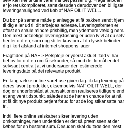
selv kan hente dine varer når det passer dig. Fragtmetoden
er jo ret ukompliceret, samt desuden derudover den billigste
leveringsmulighed ved køb af NAF OIL IT WELL.
Du bør på samme måde planlægge at få pakken sendt hjem
til dig eller ud til dit arbejdes adresse. Leveringsformen er
oftest en smule mindre prisbillig, men ydermere vældig nem.
Den mest betalelige leveringsløsning er uden tvivl at du selv
henter ordren, som dog stiller krav om at du fysisk befinder
dig i kort afstand af internet shoppens lager.
Fragttiden på NAF > Pelspleje er yderst aktuel ifald vi har
behov for ordren om få sekunder, så med det formål er det
selvsagt centralt at vi undersøger den estimerede
leveringsdato på det relevante produkt.
En lang række online varehuse giver dag-til-dag levering på
deres favorit produkter, eksempelvis NAF OIL IT WELL, der
dog er underforstået at transaktionen realiseres tidligere end
et angivent tidspunkt, således at de har en chance for at nå
at få dit nye produkt betjent forud for at de logistikansatte har
fri.
Indtil flere online selskaber sikrer levering uden
omkostninger, men undertiden er det så præmissen at der
købes for en bestemt sum. Desuden skal du tage den mest