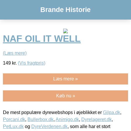
Brande Historie
NAF OIL IT WELL
(Læs mere)
149
kr.
(Vis fragtpris)
Læs mere »
Køb nu »
De mest populære dyrewebshops i øjeblikket er
Gilpa.dk
,
Porcani.dk
,
Bullerbox.dk
,
Animigo.dk
,
Dyrelageret.dk
,
PetLux.dk
og
DyreVerdenen.dk
, som alle har et stort