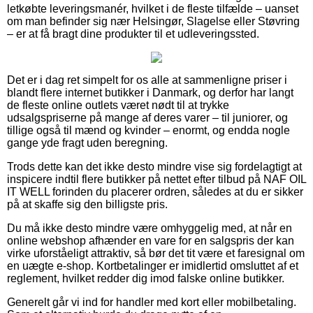
letkøbte leveringsmanér, hvilket i de fleste tilfælde – uanset
om man befinder sig nær Helsingør, Slagelse eller Støvring
– er at få bragt dine produkter til et udleveringssted.
Det er i dag ret simpelt for os alle at sammenligne priser i
blandt flere internet butikker i Danmark, og derfor har langt
de fleste online outlets været nødt til at trykke
udsalgspriserne på mange af deres varer – til juniorer, og
tillige også til mænd og kvinder – enormt, og endda nogle
gange yde fragt uden beregning.
Trods dette kan det ikke desto mindre vise sig fordelagtigt at
inspicere indtil flere butikker på nettet efter tilbud på NAF OIL
IT WELL forinden du placerer ordren, således at du er sikker
på at skaffe sig den billigste pris.
Du må ikke desto mindre være omhyggelig med, at når en
online webshop afhænder en vare for en salgspris der kan
virke uforståeligt attraktiv, så bør det tit være et faresignal om
en uægte e-shop. Kortbetalinger er imidlertid omsluttet af et
reglement, hvilket redder dig imod falske online butikker.
Generelt går vi ind for handler med kort eller mobilbetaling.