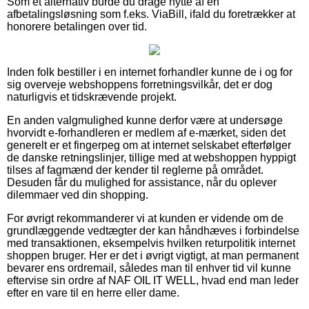
Som et alternativ burde du drage nytte af en
afbetalingsløsning som f.eks. ViaBill, ifald du foretrækker at
honorere betalingen over tid.
Inden folk bestiller i en internet forhandler kunne de i og for
sig overveje webshoppens forretningsvilkår, det er dog
naturligvis et tidskrævende projekt.
En anden valgmulighed kunne derfor være at undersøge
hvorvidt e-forhandleren er medlem af e-mærket, siden det
generelt er et fingerpeg om at internet selskabet efterfølger
de danske retningslinjer, tillige med at webshoppen hyppigt
tilses af fagmænd der kender til reglerne på området.
Desuden får du mulighed for assistance, når du oplever
dilemmaer ved din shopping.
For øvrigt rekommanderer vi at kunden er vidende om de
grundlæggende vedtægter der kan håndhæves i forbindelse
med transaktionen, eksempelvis hvilken returpolitik internet
shoppen bruger. Her er det i øvrigt vigtigt, at man permanent
bevarer ens ordremail, således man til enhver tid vil kunne
eftervise sin ordre af NAF OIL IT WELL, hvad end man leder
efter en vare til en herre eller dame.