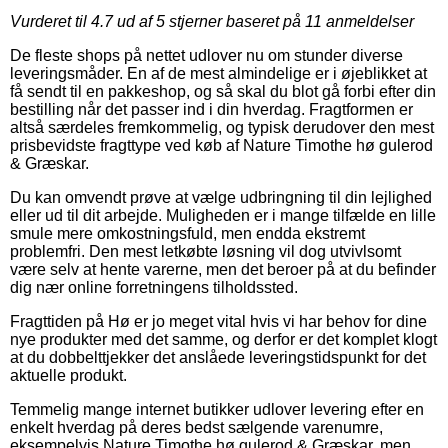
Vurderet til
4.7
ud af 5 stjerner baseret på
11
anmeldelser
De fleste shops på nettet udlover nu om stunder diverse
leveringsmåder. En af de mest almindelige er i øjeblikket at
få sendt til en pakkeshop, og så skal du blot gå forbi efter din
bestilling når det passer ind i din hverdag. Fragtformen er
altså særdeles fremkommelig, og typisk derudover den mest
prisbevidste fragttype ved køb af Nature Timothe hø gulerod
& Græskar.
Du kan omvendt prøve at vælge udbringning til din lejlighed
eller ud til dit arbejde. Muligheden er i mange tilfælde en lille
smule mere omkostningsfuld, men endda ekstremt
problemfri. Den mest letkøbte løsning vil dog utvivlsomt
være selv at hente varerne, men det beroer på at du befinder
dig nær online forretningens tilholdssted.
Fragttiden på Hø er jo meget vital hvis vi har behov for dine
nye produkter med det samme, og derfor er det komplet klogt
at du dobbelttjekker det anslåede leveringstidspunkt for det
aktuelle produkt.
Temmelig mange internet butikker udlover levering efter en
enkelt hverdag på deres bedst sælgende varenumre,
eksempelvis Nature Timothe hø gulerod & Græskar, men