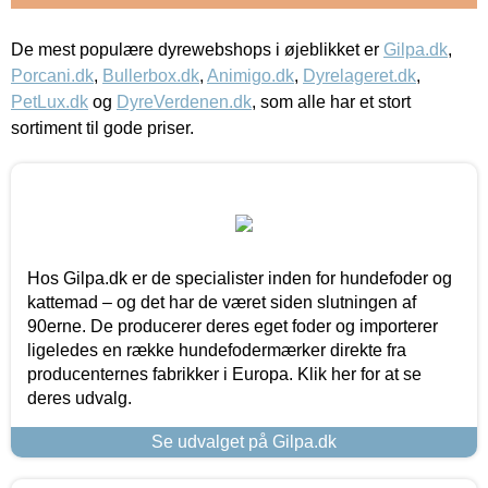
De mest populære dyrewebshops i øjeblikket er
Gilpa.dk
,
Porcani.dk
,
Bullerbox.dk
,
Animigo.dk
,
Dyrelageret.dk
,
PetLux.dk
og
DyreVerdenen.dk
, som alle har et stort
sortiment til gode priser.
Hos Gilpa.dk er de specialister inden for hundefoder og
kattemad – og det har de været siden slutningen af
90erne. De producerer deres eget foder og importerer
ligeledes en række hundefodermærker direkte fra
producenternes fabrikker i Europa. Klik her for at se
deres udvalg.
Se udvalget på Gilpa.dk