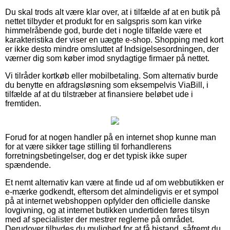
Du skal trods alt være klar over, at i tilfælde af at en butik på
nettet tilbyder et produkt for en salgspris som kan virke
himmelråbende god, burde det i nogle tilfælde være et
karakteristika der viser en uægte e-shop. Shopping med kort
er ikke desto mindre omsluttet af Indsigelsesordningen, der
værner dig som køber imod snydagtige firmaer på nettet.
Vi tilråder kortkøb eller mobilbetaling. Som alternativ burde
du benytte en afdragsløsning som eksempelvis ViaBill, i
tilfælde af at du tilstræber at finansiere beløbet ude i
fremtiden.
Forud for at nogen handler på en internet shop kunne man
for at være sikker tage stilling til forhandlerens
forretningsbetingelser, dog er det typisk ikke super
spændende.
Et nemt alternativ kan være at finde ud af om webbutikken er
e-mærke godkendt, eftersom det almindeligvis er et sympol
på at internet webshoppen opfylder den officielle danske
lovgivning, og at internet butikken undertiden føres tilsyn
med af specialister der mestrer reglerne på området.
Derudover tilbydes du mulighed for at få bistand, såfremt du