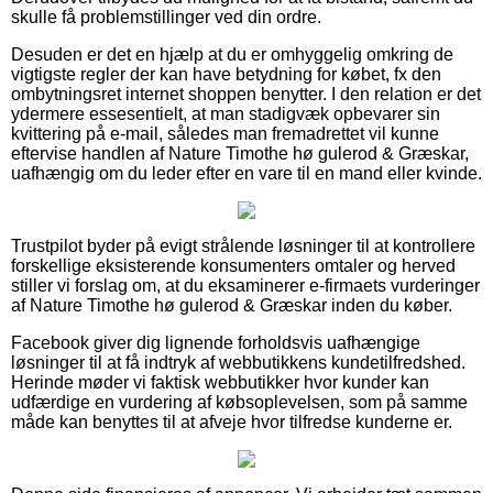
skulle få problemstillinger ved din ordre.
Desuden er det en hjælp at du er omhyggelig omkring de
vigtigste regler der kan have betydning for købet, fx den
ombytningsret internet shoppen benytter. I den relation er det
ydermere essesentielt, at man stadigvæk opbevarer sin
kvittering på e-mail, således man fremadrettet vil kunne
eftervise handlen af Nature Timothe hø gulerod & Græskar,
uafhængig om du leder efter en vare til en mand eller kvinde.
Trustpilot byder på evigt strålende løsninger til at kontrollere
forskellige eksisterende konsumenters omtaler og herved
stiller vi forslag om, at du eksaminerer e-firmaets vurderinger
af Nature Timothe hø gulerod & Græskar inden du køber.
Facebook giver dig lignende forholdsvis uafhængige
løsninger til at få indtryk af webbutikkens kundetilfredshed.
Herinde møder vi faktisk webbutikker hvor kunder kan
udfærdige en vurdering af købsoplevelsen, som på samme
måde kan benyttes til at afveje hvor tilfredse kunderne er.