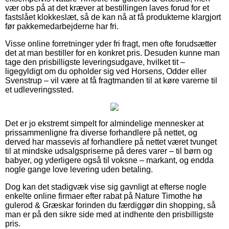
vær obs på at det kræver at bestillingen laves forud for et
fastslået klokkeslæt, så de kan nå at få produkterne klargjort
før pakkemedarbejderne har fri.
Visse online forretninger yder fri fragt, men ofte forudsætter
det at man bestiller for en konkret pris. Desuden kunne man
tage den prisbilligste leveringsudgave, hvilket tit –
ligegyldigt om du opholder sig ved Horsens, Odder eller
Svenstrup – vil være at få fragtmanden til at køre varerne til
et udleveringssted.
Det er jo ekstremt simpelt for almindelige mennesker at
prissammenligne fra diverse forhandlere på nettet, og
derved har massevis af forhandlere på nettet været tvunget
til at mindske udsalgspriserne på deres varer – til børn og
babyer, og yderligere også til voksne – markant, og endda
nogle gange love levering uden betaling.
Dog kan det stadigvæk vise sig gavnligt at efterse nogle
enkelte online firmaer efter rabat på Nature Timothe hø
gulerod & Græskar forinden du færdiggør din shopping, så
man er på den sikre side med at indhente den prisbilligste
pris.