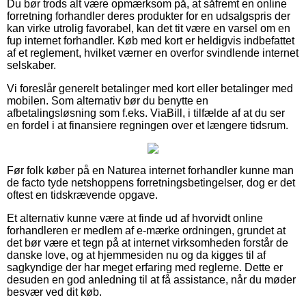
Du bør trods alt være opmærksom på, at såfremt en online
forretning forhandler deres produkter for en udsalgspris der
kan virke utrolig favorabel, kan det tit være en varsel om en
fup internet forhandler. Køb med kort er heldigvis indbefattet
af et reglement, hvilket værner en overfor svindlende internet
selskaber.
Vi foreslår generelt betalinger med kort eller betalinger med
mobilen. Som alternativ bør du benytte en
afbetalingsløsning som f.eks. ViaBill, i tilfælde af at du ser
en fordel i at finansiere regningen over et længere tidsrum.
Før folk køber på en Naturea internet forhandler kunne man
de facto tyde netshoppens forretningsbetingelser, dog er det
oftest en tidskrævende opgave.
Et alternativ kunne være at finde ud af hvorvidt online
forhandleren er medlem af e-mærke ordningen, grundet at
det bør være et tegn på at internet virksomheden forstår de
danske love, og at hjemmesiden nu og da kigges til af
sagkyndige der har meget erfaring med reglerne. Dette er
desuden en god anledning til at få assistance, når du møder
besvær ved dit køb.