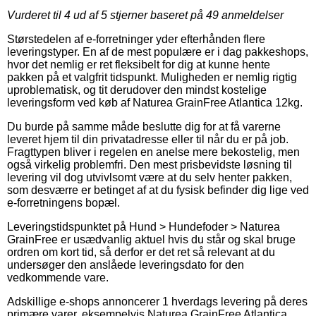
Vurderet til
4
ud af 5 stjerner baseret på
49
anmeldelser
Størstedelen af e-forretninger yder efterhånden flere
leveringstyper. En af de mest populære er i dag pakkeshops,
hvor det nemlig er ret fleksibelt for dig at kunne hente
pakken på et valgfrit tidspunkt. Muligheden er nemlig rigtig
uproblematisk, og tit derudover den mindst kostelige
leveringsform ved køb af Naturea GrainFree Atlantica 12kg.
Du burde på samme måde beslutte dig for at få varerne
leveret hjem til din privatadresse eller til når du er på job.
Fragttypen bliver i regelen en anelse mere bekostelig, men
også virkelig problemfri. Den mest prisbevidste løsning til
levering vil dog utvivlsomt være at du selv henter pakken,
som desværre er betinget af at du fysisk befinder dig lige ved
e-forretningens bopæl.
Leveringstidspunktet på Hund > Hundefoder > Naturea
GrainFree er usædvanlig aktuel hvis du står og skal bruge
ordren om kort tid, så derfor er det ret så relevant at du
undersøger den anslåede leveringsdato for den
vedkommende vare.
Adskillige e-shops annoncerer 1 hverdags levering på deres
primære varer, eksempelvis Naturea GrainFree Atlantica