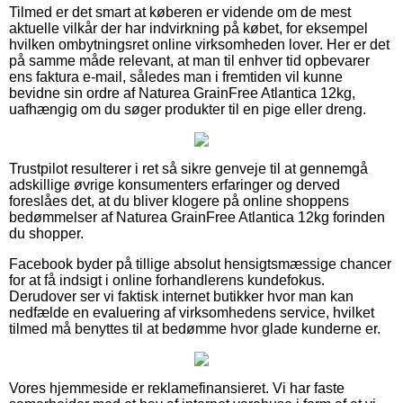
Tilmed er det smart at køberen er vidende om de mest
aktuelle vilkår der har indvirkning på købet, for eksempel
hvilken ombytningsret online virksomheden lover. Her er det
på samme måde relevant, at man til enhver tid opbevarer
ens faktura e-mail, således man i fremtiden vil kunne
bevidne sin ordre af Naturea GrainFree Atlantica 12kg,
uafhængig om du søger produkter til en pige eller dreng.
Trustpilot resulterer i ret så sikre genveje til at gennemgå
adskillige øvrige konsumenters erfaringer og derved
foreslåes det, at du bliver klogere på online shoppens
bedømmelser af Naturea GrainFree Atlantica 12kg forinden
du shopper.
Facebook byder på tillige absolut hensigtsmæssige chancer
for at få indsigt i online forhandlerens kundefokus.
Derudover ser vi faktisk internet butikker hvor man kan
nedfælde en evaluering af virksomhedens service, hvilket
tilmed må benyttes til at bedømme hvor glade kunderne er.
Vores hjemmeside er reklamefinansieret. Vi har faste