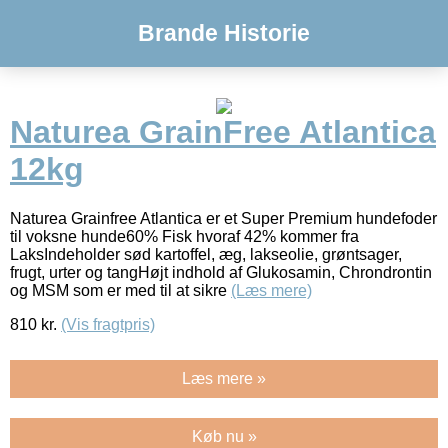
Brande Historie
Naturea GrainFree Atlantica
12kg
Naturea Grainfree Atlantica er et Super Premium hundefoder
til voksne hunde60% Fisk hvoraf 42% kommer fra
LaksIndeholder sød kartoffel, æg, lakseolie, grøntsager,
frugt, urter og tangHøjt indhold af Glukosamin, Chrondrontin
og MSM som er med til at sikre
(Læs mere)
810
kr.
(Vis fragtpris)
Læs mere »
Køb nu »