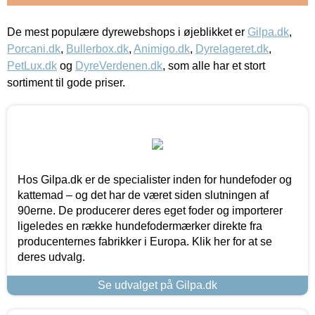
De mest populære dyrewebshops i øjeblikket er
Gilpa.dk
,
Porcani.dk
,
Bullerbox.dk
,
Animigo.dk
,
Dyrelageret.dk
,
PetLux.dk
og
DyreVerdenen.dk
, som alle har et stort
sortiment til gode priser.
Hos Gilpa.dk er de specialister inden for hundefoder og
kattemad – og det har de været siden slutningen af
90erne. De producerer deres eget foder og importerer
ligeledes en række hundefodermærker direkte fra
producenternes fabrikker i Europa. Klik her for at se
deres udvalg.
Se udvalget på Gilpa.dk