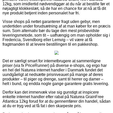
12kg, som imidlertid nødvendiggør at du når at bestille før et
nøjagtigt klokkeslæt, så de har en chance for at nå at få dit
nye produkt betjent inden personalet har fri.
Visse shops på nettet garanterer fragt uden gebyr, men
undertiden under forudsætning af at man køber for en præcis
sum. Som alternativ bør du tage den mest prisbevidste
leveringsmetode, som tit – uafhængig om man opholder sig i
Fredericia, Svendborg eller Lemvig – vil være at få
fragtmanden til at levere bestillingen til en pakkeshop.
Det er særligt smart for internetbrugere at sammenligne
priser (via fx PriceRunner) på diverse e-shops, og ergo har
en hel del Naturea internet handler i Danmark fundet det
uundgåeligt at nedsætte prisniveauet på mange af deres
produkter – til piger og drenge, samt til herrer og damer –
helt i bund, og endda nogle gange garantere gratis levering.
Derfor kan det immervæk vise sig gunstigt at inspicere
enkelte internet handler efter rabat på Naturea GrainFree
Atlantica 12kg forud for at du gennemfører din handel, sådan
at du er tryg ved at få fat i den skarpeste pris.