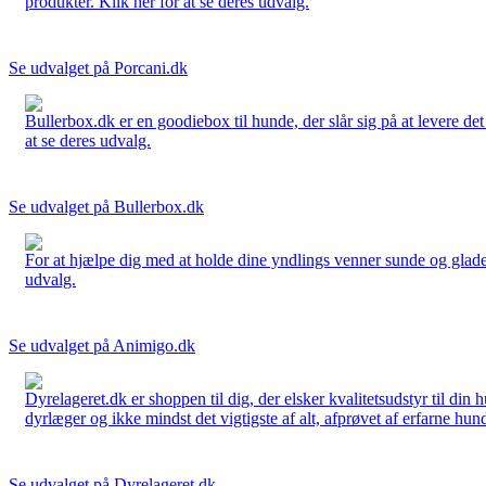
produkter. Klik her for at se deres udvalg.
Se udvalget på Porcani.dk
Bullerbox.dk er en goodiebox til hunde, der slår sig på at levere de
at se deres udvalg.
Se udvalget på Bullerbox.dk
For at hjælpe dig med at holde dine yndlings venner sunde og glade
udvalg.
Se udvalget på Animigo.dk
Dyrelageret.dk er shoppen til dig, der elsker kvalitetsudstyr til din
dyrlæger og ikke mindst det vigtigste af alt, afprøvet af erfarne hund
Se udvalget på Dyrelageret.dk