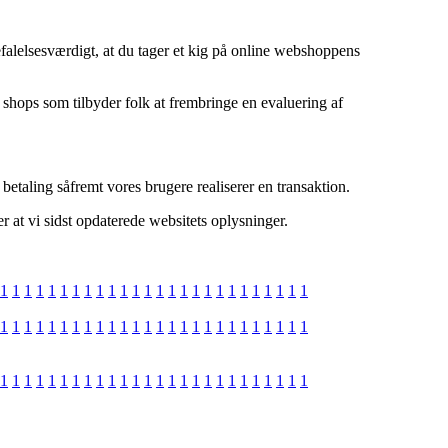
efalelsesværdigt, at du tager et kig på online webshoppens
 shops som tilbyder folk at frembringe en evaluering af
betaling såfremt vores brugere realiserer en transaktion.
r at vi sidst opdaterede websitets oplysninger.
1
1
1
1
1
1
1
1
1
1
1
1
1
1
1
1
1
1
1
1
1
1
1
1
1
1
1
1
1
1
1
1
1
1
1
1
1
1
1
1
1
1
1
1
1
1
1
1
1
1
1
1
1
1
1
1
1
1
1
1
1
1
1
1
1
1
1
1
1
1
1
1
1
1
1
1
1
1