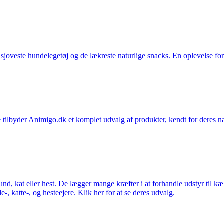
t sjoveste hundelegetøj og de lækreste naturlige snacks. En oplevelse for
 tilbyder Animigo.dk et komplet udvalg af produkter, kendt for deres na
 hund, kat eller hest. De lægger mange kræfter i at forhandle udstyr til k
e-, katte-, og hesteejere. Klik her for at se deres udvalg.