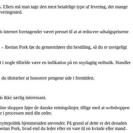
s. Ellers må man tage den mest betalelige type af levering, der mange
everingssted.
s internet foretagender været presset til at at reducere udsalgspriserne
– Iberian Pork før du gennemfører din bestilling, så du er usvigeligt
 i nogle tilfælde være en indikation på en snydagtig netbutik. Handler
 du tilstræber at honorere pengene ude i fremtiden.
 ikke særlig interessant.
ine shoppen føjer de danske retningslinjer, tillige med at webshoppen
r i processen med din ordre.
byttepolitik hjemmesiden anvender. På grund af dette er det desuden
berian Pork, hvad end du leder efter en vare til en kvinde eller mand.