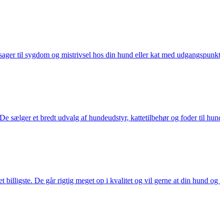
ager til sygdom og mistrivsel hos din hund eller kat med udgangspunkt 
sælger et bredt udvalg af hundeudstyr, kattetilbehør og foder til hund 
illigste. De går rigtig meget op i kvalitet og vil gerne at din hund og k