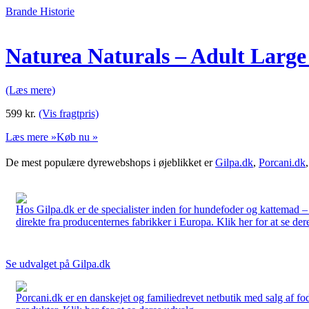
Brande Historie
Naturea Naturals – Adult Large
(Læs mere)
599
kr.
(Vis fragtpris)
Læs mere »
Køb nu »
De mest populære dyrewebshops i øjeblikket er
Gilpa.dk
,
Porcani.dk
Hos Gilpa.dk er de specialister inden for hundefoder og kattemad –
direkte fra producenternes fabrikker i Europa. Klik her for at se der
Se udvalget på Gilpa.dk
Porcani.dk er en danskejet og familiedrevet netbutik med salg af fo