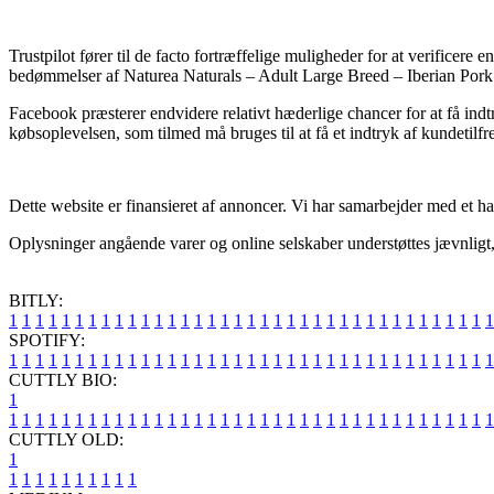
Trustpilot fører til de facto fortræffelige muligheder for at verifice
bedømmelser af Naturea Naturals – Adult Large Breed – Iberian Pork
Facebook præsterer endvidere relativt hæderlige chancer for at få indt
købsoplevelsen, som tilmed må bruges til at få et indtryk af kundetilf
Dette website er finansieret af annoncer. Vi har samarbejder med et hav
Oplysninger angående varer og online selskaber understøttes jævnligt, m
BITLY:
1
1
1
1
1
1
1
1
1
1
1
1
1
1
1
1
1
1
1
1
1
1
1
1
1
1
1
1
1
1
1
1
1
1
1
1
1
SPOTIFY:
1
1
1
1
1
1
1
1
1
1
1
1
1
1
1
1
1
1
1
1
1
1
1
1
1
1
1
1
1
1
1
1
1
1
1
1
1
CUTTLY BIO:
1
1
1
1
1
1
1
1
1
1
1
1
1
1
1
1
1
1
1
1
1
1
1
1
1
1
1
1
1
1
1
1
1
1
1
1
1
1
CUTTLY OLD:
1
1
1
1
1
1
1
1
1
1
1