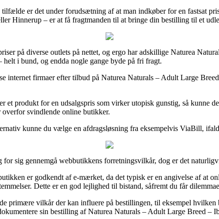
ilfælde er det under forudsætning af at man indkøber for en fastsat pri
 Hinnerup – er at få fragtmanden til at bringe din bestilling til et udl
priser på diverse outlets på nettet, og ergo har adskillige Naturea Natural
 – helt i bund, og endda nogle gange byde på fri fragt.
e internet firmaer efter tilbud på Naturea Naturals – Adult Large Breed 
r et produkt for en udsalgspris som virker utopisk gunstig, så kunne det
r overfor svindlende online butikker.
ernativ kunne du vælge en afdragsløsning fra eksempelvis ViaBill, ifald
 for sig gennemgå webbutikkens forretningsvilkår, dog er det naturligvis
tikken er godkendt af e-mærket, da det typisk er en angivelse af at onl
emmelser. Dette er en god lejlighed til bistand, såfremt du får dilemmae
primære vilkår der kan influere på bestillingen, til eksempel hvilken 
ne dokumentere sin bestilling af Naturea Naturals – Adult Large Breed – I