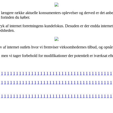
re en længere række aktuelle konsumenters oplevelser og derved er det anb
 forinden du køber.
ryk af internet forretningens kundefokus. Desuden er der endda internet
redsheden.
 af internet outlets hvor vi fremviser virksomhedernes tilbud, og opnår 
en vi tager forbehold for modifikationer der potentielt er iværksat efte
1
1
1
1
1
1
1
1
1
1
1
1
1
1
1
1
1
1
1
1
1
1
1
1
1
1
1
1
1
1
1
1
1
1
1
1
1
1
1
1
1
1
1
1
1
1
1
1
1
1
1
1
1
1
1
1
1
1
1
1
1
1
1
1
1
1
1
1
1
1
1
1
1
1
1
1
1
1
1
1
1
1
1
1
1
1
1
1
1
1
1
1
1
1
1
1
1
1
1
1
1
1
1
1
1
1
1
1
1
1
1