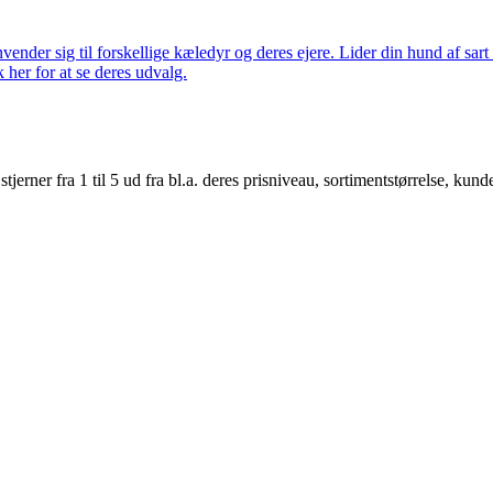
nder sig til forskellige kæledyr og deres ejere. Lider din hund af sart 
k her for at se deres udvalg.
er fra 1 til 5 ud fra bl.a. deres prisniveau, sortimentstørrelse, kunde