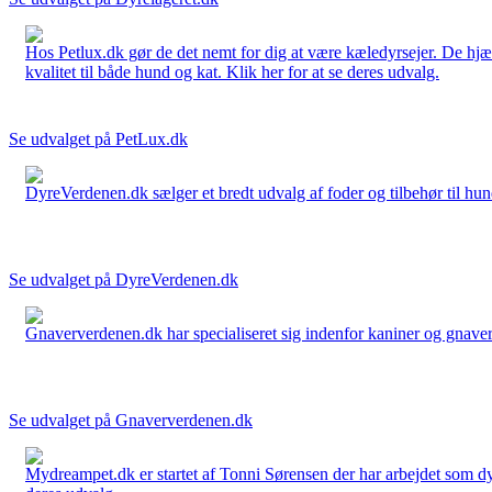
Hos Petlux.dk gør de det nemt for dig at være kæledyrsejer. De hjælp
kvalitet til både hund og kat. Klik her for at se deres udvalg.
Se udvalget på PetLux.dk
DyreVerdenen.dk sælger et bredt udvalg af foder og tilbehør til hunde,
Se udvalget på DyreVerdenen.dk
Gnaververdenen.dk har specialiseret sig indenfor kaniner og gnavere 
Se udvalget på Gnaververdenen.dk
Mydreampet.dk er startet af Tonni Sørensen der har arbejdet som dyre