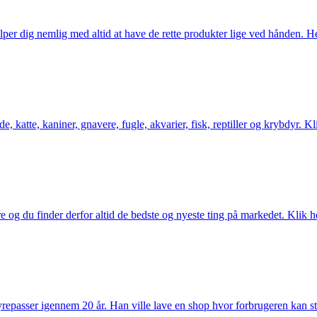
er dig nemlig med altid at have de rette produkter lige ved hånden. Her 
 katte, kaniner, gnavere, fugle, akvarier, fisk, reptiller og krybdyr. Kl
og du finder derfor altid de bedste og nyeste ting på markedet. Klik he
passer igennem 20 år. Han ville lave en shop hvor forbrugeren kan stole 