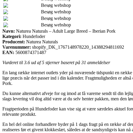
Besøg webshop
Besøg webshop
Besøg webshop
Besøg webshop
Navn:
Naturea Naturals – Adult Large Breed – Iberian Pork
Kategori:
Hundefoder
Producent:
Naturea Naturals
Varenummer:
shopify_DK_1767148978220_14388294811692
EAN:
5600874371487
Vurderet til
3.6
ud af 5 stjerner baseret på
31
anmeldelser
En lang række internet outlets yder på nuværende tidspunkt en række fo
lige præcis når det passer ind i din kalender. Fragtmuligheden er alts
Pork.
Du kunne alternativt afveje for og imod at få varerne sendt til din lej
slags levering vil dog altid være at du selv henter pakken, men den lø
Fragtperioden på Hundefoder kan vise sig at være særdeles aktuel forud
relevante produkt.
En hel del online forhandlere byder på 1 dags fragt på en række af d
realiseres før et givent klokkeslæt, således at de sandsynligvis kan nå a