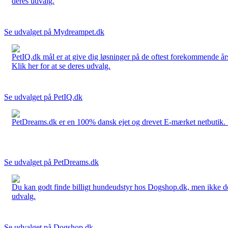
deres udvalg.
Se udvalget på Mydreampet.dk
PetIQ.dk mål er at give dig løsninger på de oftest forekommende års
Klik her for at se deres udvalg.
Se udvalget på PetIQ.dk
PetDreams.dk er en 100% dansk ejet og drevet E-mærket netbutik. De 
Se udvalget på PetDreams.dk
Du kan godt finde billigt hundeudstyr hos Dogshop.dk, men ikke det b
udvalg.
Se udvalget på Dogshop.dk