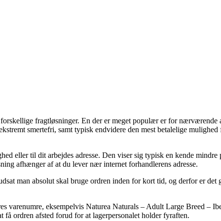
rskellige fragtløsninger. En der er meget populær er for nærværende at 
å ekstremt smertefri, samt typisk endvidere den mest betalelige mulighed
lighed eller til dit arbejdes adresse. Den viser sig typisk en kende mindr
sning afhænger af at du lever nær internet forhandlerens adresse.
sat man absolut skal bruge ordren inden for kort tid, og derfor er det 
eres varenumre, eksempelvis Naturea Naturals – Adult Large Breed – Ib
t få ordren afsted forud for at lagerpersonalet holder fyraften.