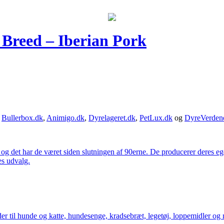
 Breed – Iberian Pork
,
Bullerbox.dk
,
Animigo.dk
,
Dyrelageret.dk
,
PetLux.dk
og
DyreVerden
 og det har de været siden slutningen af 90erne. De producerer deres 
es udvalg.
der til hunde og katte, hundesenge, kradsebræt, legetøj, loppemidler og 