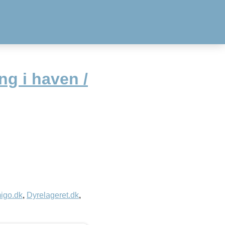
ng i haven /
igo.dk
,
Dyrelageret.dk
,