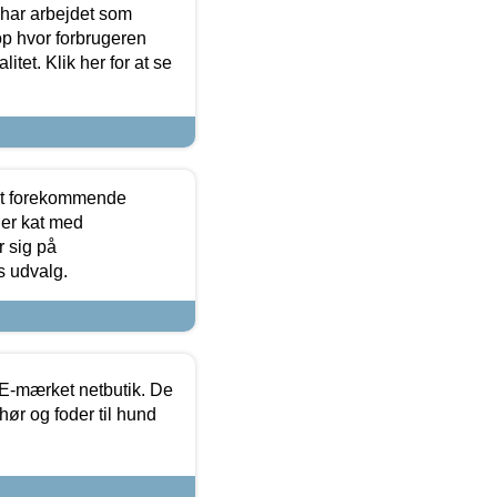
 har arbejdet som
op hvor forbrugeren
itet. Klik her for at se
est forekommende
ler kat med
r sig på
s udvalg.
E-mærket netbutik. De
hør og foder til hund