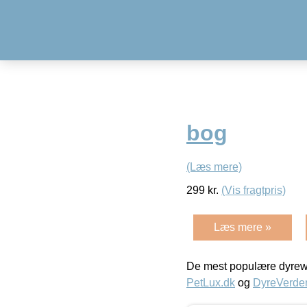
bog
(Læs mere)
299
kr.
(Vis fragtpris)
Læs mere »
De mest populære dyrewe
PetLux.dk
og
DyreVerde