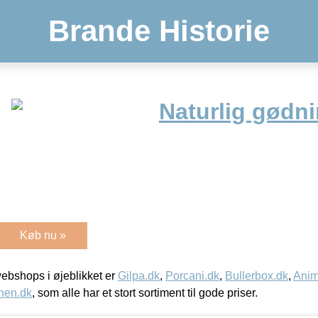
Brande Historie
Naturlig gødni
Køb nu »
bshops i øjeblikket er
Gilpa.dk
,
Porcani.dk
,
Bullerbox.dk
,
Anim
nen.dk
, som alle har et stort sortiment til gode priser.