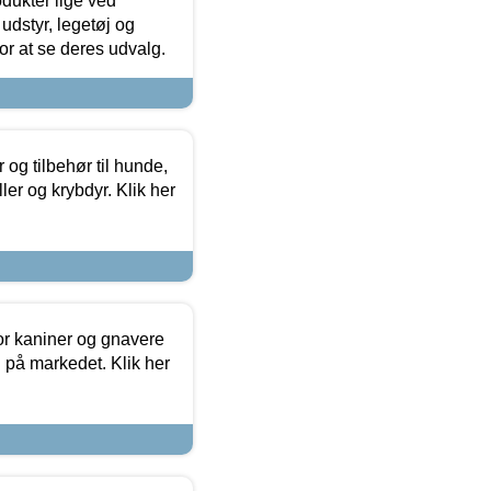
odukter lige ved
udstyr, legetøj og
 for at se deres udvalg.
og tilbehør til hunde,
ller og krybdyr. Klik her
or kaniner og gnavere
g på markedet. Klik her