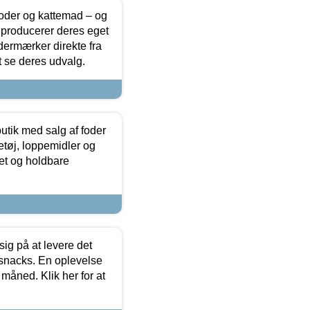
foder og kattemad – og
 producerer deres eget
dermærker direkte fra
t se deres udvalg.
utik med salg af foder
etøj, loppemidler og
tet og holdbare
sig på at levere det
 snacks. En oplevelse
 måned. Klik her for at