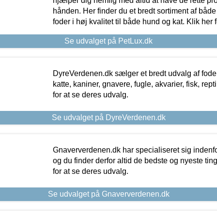
hjælper dig nemlig med altid at have de rette pr
hånden. Her finder du et bredt sortiment af både 
foder i høj kvalitet til både hund og kat. Klik her
Se udvalget på PetLux.dk
DyreVerdenen.dk sælger et bredt udvalg af foder 
katte, kaniner, gnavere, fugle, akvarier, fisk, repti
for at se deres udvalg.
Se udvalget på DyreVerdenen.dk
Gnaververdenen.dk har specialiseret sig indenf
og du finder derfor altid de bedste og nyeste tin
for at se deres udvalg.
Se udvalget på Gnaververdenen.dk