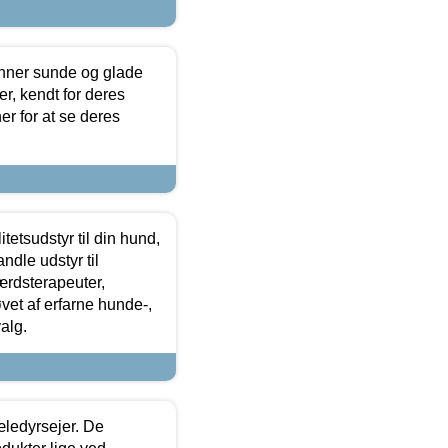
enner sunde og glade
r, kendt for deres
r for at se deres
tetsudstyr til din hund,
ndle udstyr til
ærdsterapeuter,
øvet af erfarne hunde-,
alg.
æledyrsejer. De