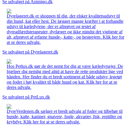
Se udvalget på Animigo.dk
Dyrelageret.dk er shoppen til dig, der elsker kvalitetsudstyr til
din hund, kat eller hest. De lægger mange kræfter i at forhandle
udstyr til kæledyrene, der er afprøvet og testet af
dyreadfærdsterapeuter, dyrlæger og ikke mindst det vigtigste af
alt, afprøvet af erfarne hunde-, katte-, og hesteejere. Klik her for
at se deres udvalg.
Se udvalget på Dyrelageret.dk
Hos Petlux.dk gør de det nemt for dig at være kæledyrsejer. De
hjælper dig nemlig med altid at have de rette produkter lige ved
hånden. Her finder du et bredt sortiment af både udstyr, legetøj
og foder i høj kvalitet til både hund og kat. Klik her for at se
deres udvalg.
Se udvalget på PetLux.dk
DyreVerdenen.dk sælger et bredt udvalg af foder og tilbehør til
hunde, katte, kaniner, gnavere, fugle, akvarier, fisk, reptiller og
krybdyr. Klik her for at se deres udvalg.