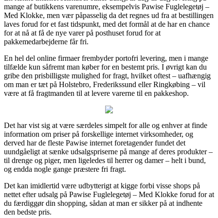
mange af butikkens varenumre, eksempelvis Pawise Fuglelegetøj –
Med Klokke, men vær påpasselig da det regnes ud fra at bestillingen
laves forud for et fast tidspunkt, med det formål at de har en chance
for at nå at få de nye varer på posthuset forud for at
pakkemedarbejderne får fri.
En hel del online firmaer frembyder portofri levering, men i mange
tilfælde kun såfremt man køber for en bestemt pris. I øvrigt kan du
gribe den prisbilligste mulighed for fragt, hvilket oftest – uafhængig
om man er tæt på Holstebro, Frederikssund eller Ringkøbing – vil
være at få fragtmanden til at levere varerne til en pakkeshop.
Det har vist sig at være særdeles simpelt for alle og enhver at finde
information om priser på forskellige internet virksomheder, og
derved har de fleste Pawise internet foretagender fundet det
uundgåeligt at sænke udsalgspriserne på mange af deres produkter –
til drenge og piger, men ligeledes til herrer og damer – helt i bund,
og endda nogle gange præstere fri fragt.
Det kan imidlertid være udbytterigt at kigge forbi visse shops på
nettet efter udsalg på Pawise Fuglelegetøj – Med Klokke forud for at
du færdiggør din shopping, sådan at man er sikker på at indhente
den bedste pris.