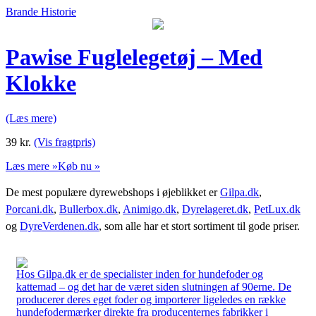
Brande Historie
Pawise Fuglelegetøj – Med
Klokke
(Læs mere)
39
kr.
(Vis fragtpris)
Læs mere »
Køb nu »
De mest populære dyrewebshops i øjeblikket er
Gilpa.dk
,
Porcani.dk
,
Bullerbox.dk
,
Animigo.dk
,
Dyrelageret.dk
,
PetLux.dk
og
DyreVerdenen.dk
, som alle har et stort sortiment til gode priser.
Hos Gilpa.dk er de specialister inden for hundefoder og
kattemad – og det har de været siden slutningen af 90erne. De
producerer deres eget foder og importerer ligeledes en række
hundefodermærker direkte fra producenternes fabrikker i