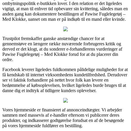
ombytningspolitik e-butikken lover. I den relation er det ligeledes
vigtigt, at man til enhver tid opbevarer sin kvittering, således man en
anden gang kan dokumentere bestillingen af Pawise Fuglelegetøj –
Med Klokke, uanset om man er på indkøb til en mand eller kvinde.
Trustpilot fremskaffer ganske anstændige chancer for at
gennemstøve en længere række nuværende forbrugeres kritik og
derved er det klogt, at du sonderer e-forhandlerens vurderinger af
Pawise Fuglelegetøj – Med Klokke forud for at du placerer din
ordre.
Facebook leverer ligeledes fuldkommen pålidelige muligheder for at
få kendskab til internet virksomhedens kundetilfredshed. Derudover
ser vi faktisk forhandlere på nettet hvor folk kan levere en
bedømmelse af købsoplevelsen, hvilket ligeledes burde bruges til at
danne dig et indtryk af tidligere kunders oplevelser.
Vores hjemmeside er finansieret af annonceindtægter. Vi arbejder
sammen med massevis af e-handler eftersom vi publicerer deres
produkter, og indkasserer godtgørelse forudsat en af de besøgende
på vores hjemmeside fuldfører en bestilling.