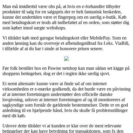
Man må imidlertid være obs på, at hvis en e-forhandler tilbyder
produkter til salg for en salgspris der er helt fantastisk beskeden,
kunne det undertiden være et fingerpeg om en uærlig e-butik. Køb
med betalingskort er trods alt indbefattet af en orden, som støtter dig
som køber imod uægte webshops.
Vi tilråder køb med gængse betalingskort eller MobilePay. Som en
anden løsning kan du overveje et afbetalingstilbud fra f.eks. ViaBill,
i tilfælde af at du har i sinde at honorere prisen senere.
Før folk bestiller hos en Pawise netshop kan man sådan set kigge på
shoppens betingelser, dog er det i reglen ikke særlig sjovt.
Et nemt alternativ kunne være at finde ud af om internet
virksomheden er e-mærke godkendt, da det burde være en påvisning
af at internet forretningen understøtter den officielle danske
lovgivning, udover at internet forretningen af og til monitoreres af
sagkyndige som forstår de gældende bestemmelser. Dette er en god
anledning til en hjælpende hånd, hvis du skulle få problemstillinger
med dit køb.
Udover dette tilråder vi at kunden er klar over de mest relevante
betingelser der kan have betydning for transaktionen, som fx den