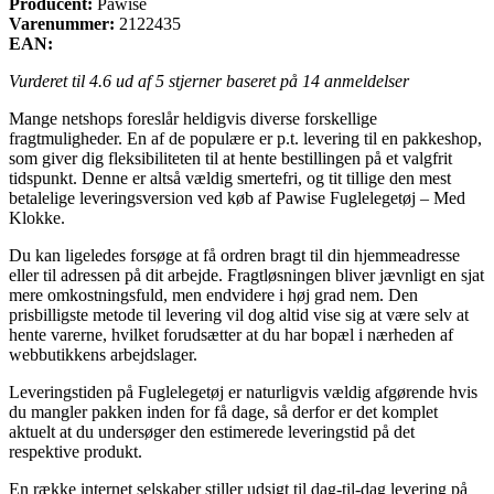
Producent:
Pawise
Varenummer:
2122435
EAN:
Vurderet til
4.6
ud af 5 stjerner baseret på
14
anmeldelser
Mange netshops foreslår heldigvis diverse forskellige
fragtmuligheder. En af de populære er p.t. levering til en pakkeshop,
som giver dig fleksibiliteten til at hente bestillingen på et valgfrit
tidspunkt. Denne er altså vældig smertefri, og tit tillige den mest
betalelige leveringsversion ved køb af Pawise Fuglelegetøj – Med
Klokke.
Du kan ligeledes forsøge at få ordren bragt til din hjemmeadresse
eller til adressen på dit arbejde. Fragtløsningen bliver jævnligt en sjat
mere omkostningsfuld, men endvidere i høj grad nem. Den
prisbilligste metode til levering vil dog altid vise sig at være selv at
hente varerne, hvilket forudsætter at du har bopæl i nærheden af
webbutikkens arbejdslager.
Leveringstiden på Fuglelegetøj er naturligvis vældig afgørende hvis
du mangler pakken inden for få dage, så derfor er det komplet
aktuelt at du undersøger den estimerede leveringstid på det
respektive produkt.
En række internet selskaber stiller udsigt til dag-til-dag levering på