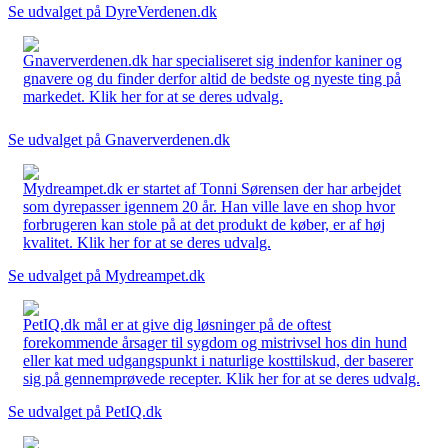
Se udvalget på DyreVerdenen.dk
Gnaververdenen.dk har specialiseret sig indenfor kaniner og
gnavere og du finder derfor altid de bedste og nyeste ting på
markedet. Klik her for at se deres udvalg.
Se udvalget på Gnaververdenen.dk
Mydreampet.dk er startet af Tonni Sørensen der har arbejdet
som dyrepasser igennem 20 år. Han ville lave en shop hvor
forbrugeren kan stole på at det produkt de køber, er af høj
kvalitet. Klik her for at se deres udvalg.
Se udvalget på Mydreampet.dk
PetIQ.dk mål er at give dig løsninger på de oftest
forekommende årsager til sygdom og mistrivsel hos din hund
eller kat med udgangspunkt i naturlige kosttilskud, der baserer
sig på gennemprøvede recepter. Klik her for at se deres udvalg.
Se udvalget på PetIQ.dk